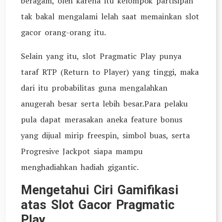
beragam, oleh karena itu kelompok partisipan
tak bakal mengalami lelah saat memainkan slot
gacor orang-orang itu.
Selain yang itu, slot Pragmatic Play punya
taraf RTP (Return to Player) yang tinggi, maka
dari itu probabilitas guna mengalahkan
anugerah besar serta lebih besar.Para pelaku
pula dapat merasakan aneka feature bonus
yang dijual mirip freespin, simbol buas, serta
Progresive Jackpot siapa mampu
menghadiahkan hadiah gigantic.
Mengetahui Ciri Gamifikasi
atas Slot Gacor Pragmatic
Play