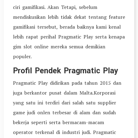
ciri gamifikasi. Akan Tetapi, sebelum
mendiskusikan lebih tidak dekat tentang feature
gamifikasi tersebut, berada baiknya kami kenal
lebih rapat perihal Pragmatic Play serta kenapa
gim slot online mereka semua demikian
populer.
Profil Pendek Pragmatic Play
Pragmatic Play didirikan pada tahun 2015 dan
juga berkantor pusat dalam Malta.Korporasi
yang satu ini terdiri dari salah satu supplier
game judi onlen terbesar di alam dan sudah
bekerja seperti serta bermacam-macam
operator terkenal di industri judi. Pragmatic