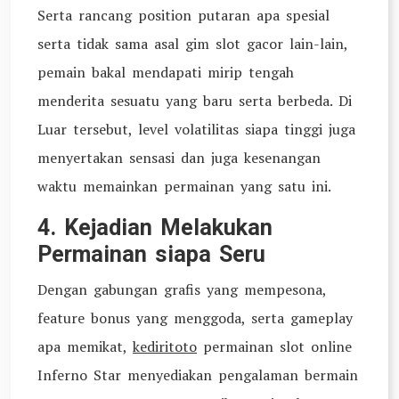
Serta rancang position putaran apa spesial
serta tidak sama asal gim slot gacor lain-lain,
pemain bakal mendapati mirip tengah
menderita sesuatu yang baru serta berbeda. Di
Luar tersebut, level volatilitas siapa tinggi juga
menyertakan sensasi dan juga kesenangan
waktu memainkan permainan yang satu ini.
4. Kejadian Melakukan
Permainan siapa Seru
Dengan gabungan grafis yang mempesona,
feature bonus yang menggoda, serta gameplay
apa memikat,
kediritoto
permainan slot online
Inferno Star menyediakan pengalaman bermain