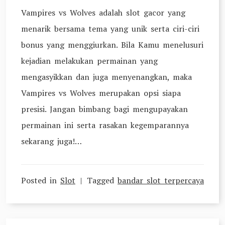
Vampires vs Wolves adalah slot gacor yang
menarik bersama tema yang unik serta ciri-ciri
bonus yang menggiurkan. Bila Kamu menelusuri
kejadian melakukan permainan yang
mengasyikkan dan juga menyenangkan, maka
Vampires vs Wolves merupakan opsi siapa
presisi. Jangan bimbang bagi mengupayakan
permainan ini serta rasakan kegemparannya
sekarang juga!…
Posted in
Slot
Tagged
bandar slot terpercaya