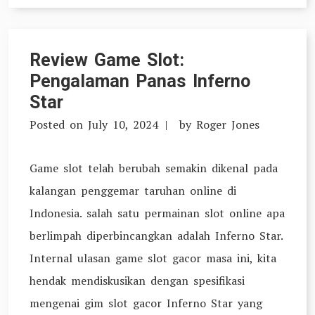
Review Game Slot:
Pengalaman Panas Inferno
Star
Posted on
July 10, 2024
by
Roger Jones
Game slot telah berubah semakin dikenal pada
kalangan penggemar taruhan online di
Indonesia. salah satu permainan slot online apa
berlimpah diperbincangkan adalah Inferno Star.
Internal ulasan game slot gacor masa ini, kita
hendak mendiskusikan dengan spesifikasi
mengenai gim slot gacor Inferno Star yang