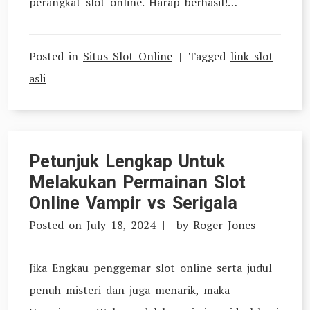
perangkat slot online. Harap berhasil!…
Posted in
Situs Slot Online
Tagged
link slot
asli
Petunjuk Lengkap Untuk
Melakukan Permainan Slot
Online Vampir vs Serigala
Posted on
July 18, 2024
by
Roger Jones
Jika Engkau penggemar slot online serta judul
penuh misteri dan juga menarik, maka