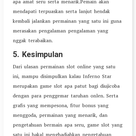
apa amat seru serta menarik.Pemain akan
mendapati terpuaskan serta lanjut hendak
kembali jalankan permainan yang satu ini guna
merasakan pengalaman pengalaman yang
nggak terabaikan.
5. Kesimpulan
Dari ulasan permainan slot online yang satu
ini, mampu disimpulkan kalau Inferno Star
merupakan game slot apa patut bagi diujicoba
dengan para penggemar taruhan onlen. Serta
grafis yang mempesona, fitur bonus yang
menggoda, permainan yang menarik, dan
pengetahuan bermain apa seru, game slot yang
satu ini bakal menghadiahkan pengetahuan