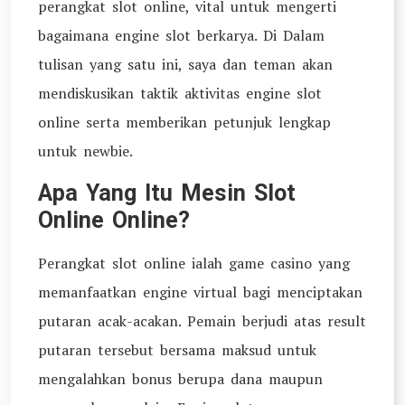
perangkat slot online, vital untuk mengerti
bagaimana engine slot berkarya. Di Dalam
tulisan yang satu ini, saya dan teman akan
mendiskusikan taktik aktivitas engine slot
online serta memberikan petunjuk lengkap
untuk newbie.
Apa Yang Itu Mesin Slot
Online Online?
Perangkat slot online ialah game casino yang
memanfaatkan engine virtual bagi menciptakan
putaran acak-acakan. Pemain berjudi atas result
putaran tersebut bersama maksud untuk
mengalahkan bonus berupa dana maupun