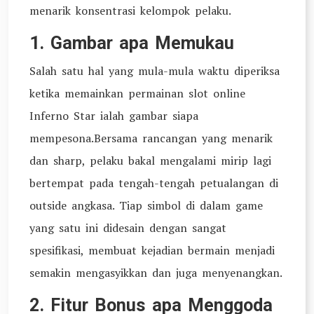
menarik konsentrasi kelompok pelaku.
1. Gambar apa Memukau
Salah satu hal yang mula-mula waktu diperiksa
ketika memainkan permainan slot online
Inferno Star ialah gambar siapa
mempesona.Bersama rancangan yang menarik
dan sharp, pelaku bakal mengalami mirip lagi
bertempat pada tengah-tengah petualangan di
outside angkasa. Tiap simbol di dalam game
yang satu ini didesain dengan sangat
spesifikasi, membuat kejadian bermain menjadi
semakin mengasyikkan dan juga menyenangkan.
2. Fitur Bonus apa Menggoda