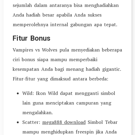
sejumlah dalam antaranya bisa menghadiahkan
Anda hadiah besar apabila Anda sukses
memperolehnya internal gabungan apa tepat.
Fitur Bonus
Vampires vs Wolves pula menyediakan beberapa
ciri bonus siapa mampu memperbaiki
kesempatan Anda bagi menang hadiah gigantic.
Fitur-fitur yang dimaksud antara berbeda:
Wild: Ikon Wild dapat mengganti simbol
lain guna menciptakan campuran yang
mengalahkan.
Scatter:
mega888 download
Simbol Tebar
mampu menghidupkan freespin jika Anda