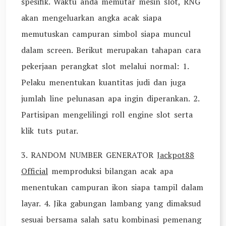
spesifik. Waktu anda memutar mesin slot, RNG
akan mengeluarkan angka acak siapa
memutuskan campuran simbol siapa muncul
dalam screen. Berikut merupakan tahapan cara
pekerjaan perangkat slot melalui normal: 1.
Pelaku menentukan kuantitas judi dan juga
jumlah line pelunasan apa ingin diperankan. 2.
Partisipan mengelilingi roll engine slot serta
klik tuts putar.
3. RANDOM NUMBER GENERATOR
Jackpot88
Official
memproduksi bilangan acak apa
menentukan campuran ikon siapa tampil dalam
layar. 4. Jika gabungan lambang yang dimaksud
sesuai bersama salah satu kombinasi pemenang