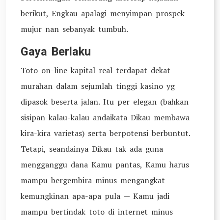
berikut, Engkau apalagi menyimpan prospek
mujur nan sebanyak tumbuh.
Gaya Berlaku
Toto on-line kapital real terdapat dekat
murahan dalam sejumlah tinggi kasino yg
dipasok beserta jalan. Itu per elegan (bahkan
sisipan kalau-kalau andaikata Dikau membawa
kira-kira varietas) serta berpotensi berbuntut.
Tetapi, seandainya Dikau tak ada guna
mengganggu dana Kamu pantas, Kamu harus
mampu bergembira minus mengangkat
kemungkinan apa-apa pula — Kamu jadi
mampu bertindak toto di internet minus