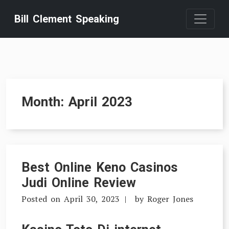
Skip
Bill Clement Speaking
to
content
Month:
April 2023
Best Online Keno Casinos
Judi Online Review
Posted on
April 30, 2023
by
Roger Jones