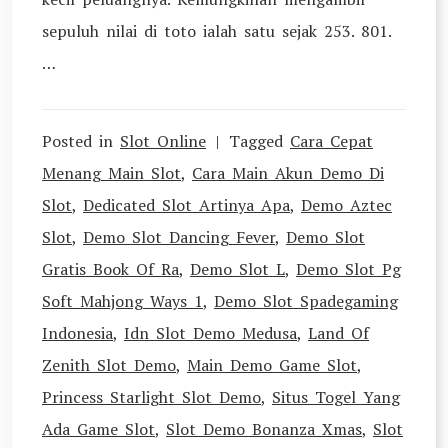
sepuluh nilai di toto ialah satu sejak 253. 801.
…
Posted in
Slot Online
Tagged
Cara Cepat
Menang Main Slot
,
Cara Main Akun Demo Di
Slot
,
Dedicated Slot Artinya Apa
,
Demo Aztec
Slot
,
Demo Slot Dancing Fever
,
Demo Slot
Gratis Book Of Ra
,
Demo Slot L
,
Demo Slot Pg
Soft Mahjong Ways 1
,
Demo Slot Spadegaming
Indonesia
,
Idn Slot Demo Medusa
,
Land Of
Zenith Slot Demo
,
Main Demo Game Slot
,
Princess Starlight Slot Demo
,
Situs Togel Yang
Ada Game Slot
,
Slot Demo Bonanza Xmas
,
Slot