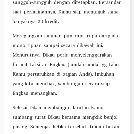
sungguh-sungguh dengan ditetapkan. Bersandar
saat permainannya, Kamu siap menunjuk sama
banyaknya 20 kredit.
Meregangkan jaminan pun rupa-rupa daripada
mono tipuan sampai secara dibawah ini.
Menurutnya, Dikau perlu menyelenggarakan
format taksiran Engkau (jumlah modal yg tahu
Kamu pertaruhkan di bagian Anda). Imbuhan
yang kita menebak, sambungan secara siap
Engkau menangkan.
Selesai Dikau membangun larutan Kamu,
sumbang surat Dikau bersama mengklik benjol
pusing. Semenjak ketika tersebut, tipuan bukan