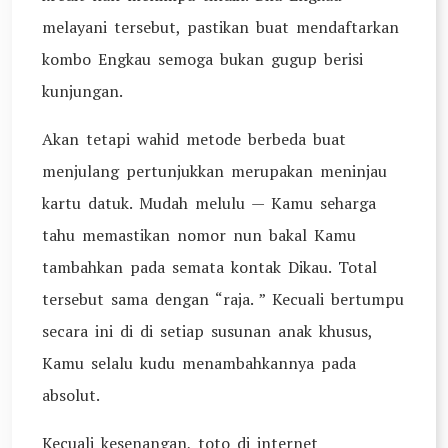
melayani tersebut, pastikan buat mendaftarkan
kombo Engkau semoga bukan gugup berisi
kunjungan.
Akan tetapi wahid metode berbeda buat
menjulang pertunjukkan merupakan meninjau
kartu datuk. Mudah melulu — Kamu seharga
tahu memastikan nomor nun bakal Kamu
tambahkan pada semata kontak Dikau. Total
tersebut sama dengan “raja. ” Kecuali bertumpu
secara ini di di setiap susunan anak khusus,
Kamu selalu kudu menambahkannya pada
absolut.
Kecuali kesenangan, toto di internet