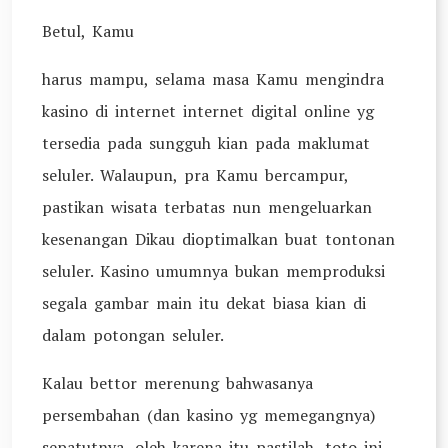
Betul, Kamu
harus mampu, selama masa Kamu mengindra
kasino di internet internet digital online yg
tersedia pada sungguh kian pada maklumat
seluler. Walaupun, pra Kamu bercampur,
pastikan wisata terbatas nun mengeluarkan
kesenangan Dikau dioptimalkan buat tontonan
seluler. Kasino umumnya bukan memproduksi
segala gambar main itu dekat biasa kian di
dalam potongan seluler.
Kalau bettor merenung bahwasanya
persembahan (dan kasino yg memegangnya)
sepatutnya, oleh karena itu pastilah, toto ini