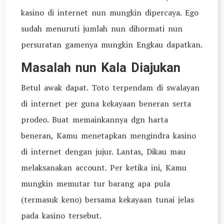
kasino di internet nun mungkin dipercaya. Ego
sudah menuruti jumlah nun dihormati nun
persuratan gamenya mungkin Engkau dapatkan.
Masalah nun Kala Diajukan
Betul awak dapat. Toto terpendam di swalayan
di internet per guna kekayaan beneran serta
prodeo. Buat memainkannya dgn harta
beneran, Kamu menetapkan mengindra kasino
di internet dengan jujur. Lantas, Dikau mau
melaksanakan account. Per ketika ini, Kamu
mungkin memutar tur barang apa pula
(termasuk keno) bersama kekayaan tunai jelas
pada kasino tersebut.