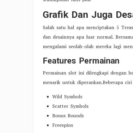
Grafik Dan Juga Des
Salah satu hal apa menciptakan 5 Trea
dan desainnya apa luar normal. Bersam
mengalami seolah-olah mereka lagi mene
Features Permainan
Permainan slot ini dilengkapi dengan b
menarik untuk diperankan.Beberapa ciri
Wild Symbols
Scatter Symbols
Bonus Rounds
Freespins