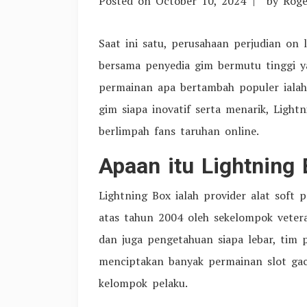
Posted on
October 10, 2024
by
Roge
Saat ini satu, perusahaan perjudian on 
bersama penyedia gim bermutu tinggi ya
permainan apa bertambah populer ialah 
gim siapa inovatif serta menarik, Ligh
berlimpah fans taruhan online.
Apaan itu Lightning
Lightning Box ialah provider alat soft 
atas tahun 2004 oleh sekelompok vetera
dan juga pengetahuan siapa lebar, tim 
menciptakan banyak permainan slot ga
kelompok pelaku.