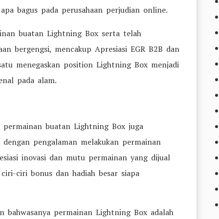
apa bagus pada perusahaan perjudian online.
inan buatan Lightning Box serta telah
aan bergengsi, mencakup Apresiasi EGR B2B dan
satu menegaskan position Lightning Box menjadi
kenal pada alam.
 permainan buatan Lightning Box juga
n dengan pengalaman melakukan permainan
esiasi inovasi dan mutu permainan yang dijual
iri-ciri bonus dan hadiah besar siapa
an bahwasanya permainan Lightning Box adalah