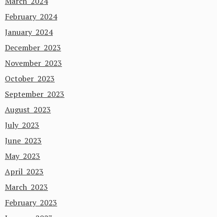
March 2024
February 2024
January 2024
December 2023
November 2023
October 2023
September 2023
August 2023
July 2023
June 2023
May 2023
April 2023
March 2023
February 2023