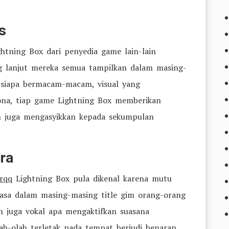
s
htning Box dari penyedia game lain-lain
ng lanjut mereka semua tampilkan dalam masing-
 siapa bermacam-macam, visual yang
ona, tiap game Lightning Box memberikan
n juga mengasyikkan kepada sekumpulan
ra
rqq
Lightning Box pula dikenal karena mutu
biasa dalam masing-masing title gim orang-orang
an juga vokal apa mengaktifkan suasana
ah-olah terletak pada tempat berjudi benaran