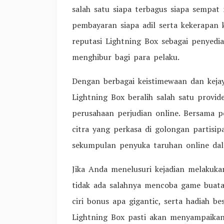
salah satu siapa terbagus siapa sempa
pembayaran siapa adil serta kekerapan 
reputasi Lightning Box sebagai penyedi
menghibur bagi para pelaku.
Dengan berbagai keistimewaan dan keja
Lightning Box beralih salah satu provid
perusahaan perjudian online. Bersama p
citra yang perkasa di golongan partisi
sekumpulan penyuka taruhan online dal
Jika Anda menelusuri kejadian melakuka
tidak ada salahnya mencoba game buata
ciri bonus apa gigantic, serta hadiah b
Lightning Box pasti akan menyampaikan