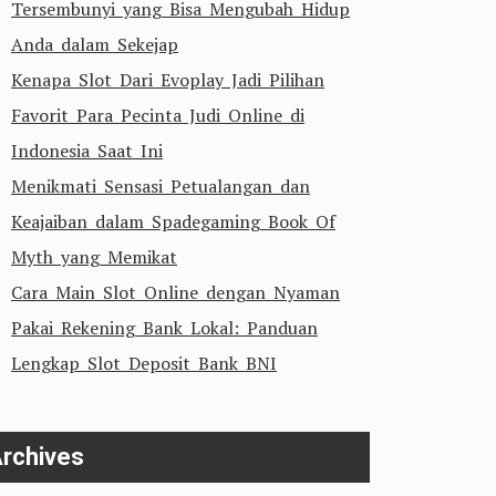
Tersembunyi yang Bisa Mengubah Hidup
Anda dalam Sekejap
Kenapa Slot Dari Evoplay Jadi Pilihan
Favorit Para Pecinta Judi Online di
Indonesia Saat Ini
Menikmati Sensasi Petualangan dan
Keajaiban dalam Spadegaming Book Of
Myth yang Memikat
Cara Main Slot Online dengan Nyaman
Pakai Rekening Bank Lokal: Panduan
Lengkap Slot Deposit Bank BNI
rchives