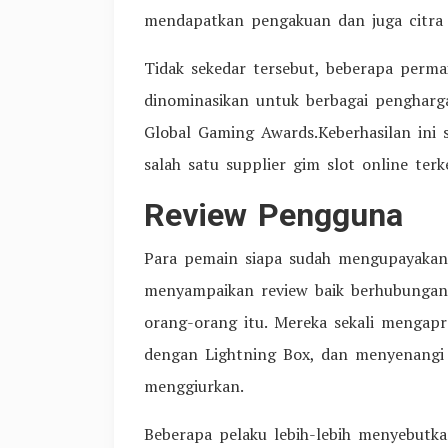
mendapatkan pengakuan dan juga citra 
Tidak sekedar tersebut, beberapa perma
dinominasikan untuk berbagai pengharg
Global Gaming Awards.Keberhasilan ini 
salah satu supplier gim slot online ter
Review Pengguna
Para pemain siapa sudah mengupayakan
menyampaikan review baik berhubunga
orang-orang itu. Mereka sekali mengapr
dengan Lightning Box, dan menyenangi c
menggiurkan.
Beberapa pelaku lebih-lebih menyebutk