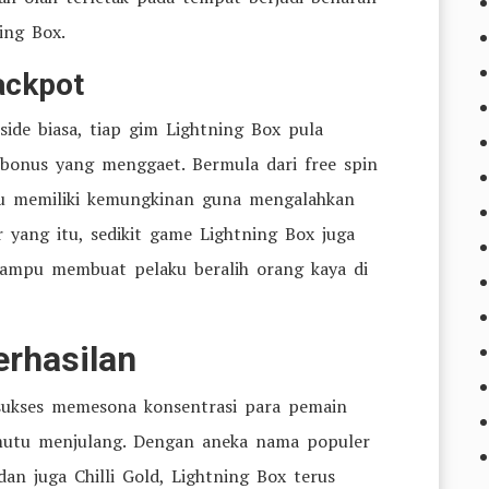
ing Box.
ackpot
side biasa, tiap gim Lightning Box pula
 bonus yang menggaet. Bermula dari free spin
aku memiliki kemungkinan guna mengalahkan
r yang itu, sedikit game Lightning Box juga
ampu membuat pelaku beralih orang kaya di
erhasilan
 sukses memesona konsentrasi para pemain
mutu menjulang. Dengan aneka nama populer
dan juga Chilli Gold, Lightning Box terus