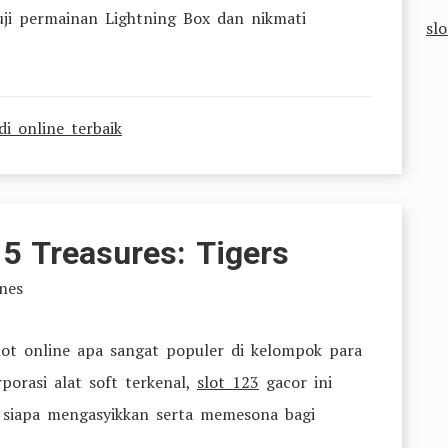
uji permainan Lightning Box dan nikmati
sl
udi online terbaik
 5 Treasures: Tigers
nes
lot online apa sangat populer di kelompok para
porasi alat soft terkenal,
slot 123
gacor ini
siapa mengasyikkan serta memesona bagi