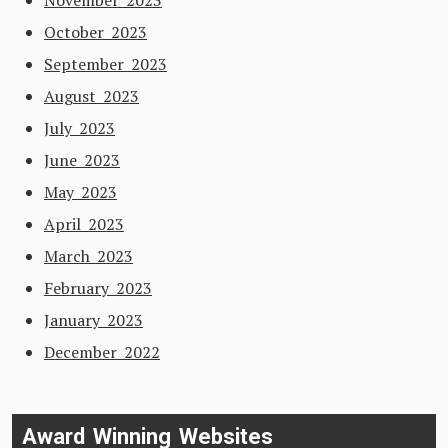
November 2023
October 2023
September 2023
August 2023
July 2023
June 2023
May 2023
April 2023
March 2023
February 2023
January 2023
December 2022
Award Winning Websites