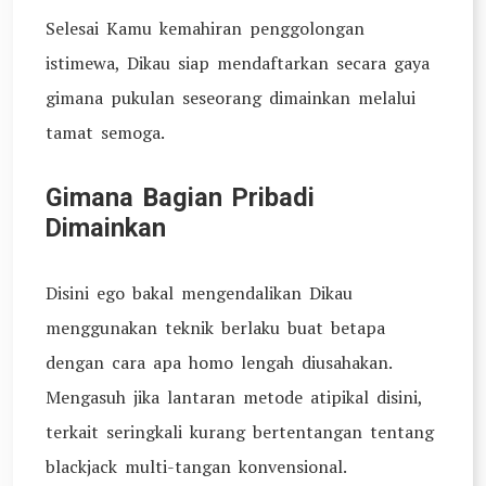
Selesai Kamu kemahiran penggolongan
istimewa, Dikau siap mendaftarkan secara gaya
gimana pukulan seseorang dimainkan melalui
tamat semoga.
Gimana Bagian Pribadi
Dimainkan
Disini ego bakal mengendalikan Dikau
menggunakan teknik berlaku buat betapa
dengan cara apa homo lengah diusahakan.
Mengasuh jika lantaran metode atipikal disini,
terkait seringkali kurang bertentangan tentang
blackjack multi-tangan konvensional.