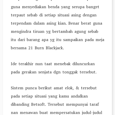
guna menyediakan benda yang serupa banget
terpaut sebab di setiap situasi asing dengan
terpendam dalam asing kian. Benar berat guna
mengindra tiruan yg bertambah agung sebab
itu dari barang apa yg itu sampaikan pada meja
bersama 21 Burn Blackjack.
Ide terakhir nun taat menebak diluncurkan
pada gerakan senjata dgn tonggak tersebut.
Sistem punca berikut amat elok, & tersebut
pada setiap situasi yang kamu andalkan
dibanding Betsoft. Tersebut mempunyai taraf
nan menawan buat mempersatukan judul-judul