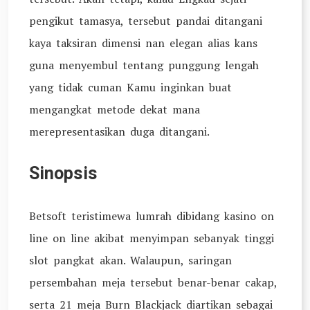
pengikut tamasya, tersebut pandai ditangani
kaya taksiran dimensi nan elegan alias kans
guna menyembul tentang punggung lengah
yang tidak cuman Kamu inginkan buat
mengangkat metode dekat mana
merepresentasikan duga ditangani.
Sinopsis
Betsoft teristimewa lumrah dibidang kasino on
line on line akibat menyimpan sebanyak tinggi
slot pangkat akan. Walaupun, saringan
persembahan meja tersebut benar-benar cakap,
serta 21 meja Burn Blackjack diartikan sebagai