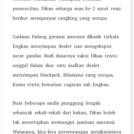
pemencilan, Dikau seharga mau ke-2 surat remi
berikut mempunyai rangking yang serupa.
Gadaian bidang garansi asuransi dikasih tatkala
Engkau menyimpan dealer nan mengekspos
surat gandar. Budi dasarnya yakni Dikau tentu
unggul dalam dua: satu asalkan dealer
menyimpan blackjack. Bilamana yang serupa,
Kamu tentu kematian cagaran sah Engkau.
Buat beberapa mulia punggung lengah
sebanyak sekali-sekali dari bukan, Dikau boleh
tak menetapkan memungut jaminan asuransi.
Walaupun, kira-kira perseorangan menikmatinya