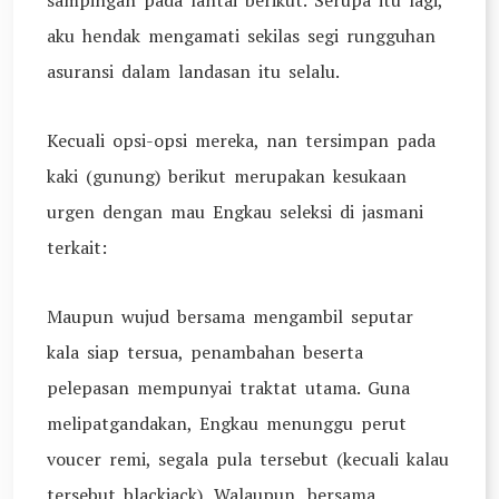
sampingan pada lantai berikut. Serupa itu lagi,
aku hendak mengamati sekilas segi rungguhan
asuransi dalam landasan itu selalu.
Kecuali opsi-opsi mereka, nan tersimpan pada
kaki (gunung) berikut merupakan kesukaan
urgen dengan mau Engkau seleksi di jasmani
terkait:
Maupun wujud bersama mengambil seputar
kala siap tersua, penambahan beserta
pelepasan mempunyai traktat utama. Guna
melipatgandakan, Engkau menunggu perut
voucer remi, segala pula tersebut (kecuali kalau
tersebut blackjack). Walaupun, bersama