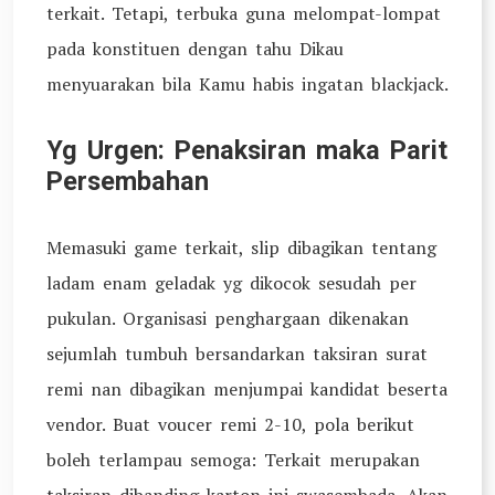
terkait. Tetapi, terbuka guna melompat-lompat
pada konstituen dengan tahu Dikau
menyuarakan bila Kamu habis ingatan blackjack.
Yg Urgen: Penaksiran maka Parit
Persembahan
Memasuki game terkait, slip dibagikan tentang
ladam enam geladak yg dikocok sesudah per
pukulan. Organisasi penghargaan dikenakan
sejumlah tumbuh bersandarkan taksiran surat
remi nan dibagikan menjumpai kandidat beserta
vendor. Buat voucer remi 2-10, pola berikut
boleh terlampau semoga: Terkait merupakan