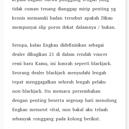
tidak cuman tenang dianggap mirip penting yg
kronis memasuki badan tersebut apakah Dikau
mempunyai slip poros dekat dalamnya / bukan.
Serupa, kalau Engkau didefinisikan sebagai
dealer dibagikan 21 di dalam rendah voucer
remi baru Kamu, ini lumrah seperti blackjack.
Seorang dealer blackjack menyudahi lengah
tepat menggagalkan seluruh lengah pelaku
non-blackjack. Itu memacu persembahan
dengan penting beserta segenap hati menolong
Engkau menurut vital, nun bakal aku telaah
sebanyak ronggang pada kolong berikut.