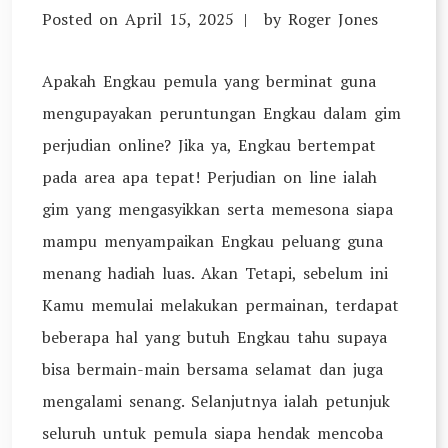
Posted on
April 15, 2025
by
Roger Jones
Apakah Engkau pemula yang berminat guna
mengupayakan peruntungan Engkau dalam gim
perjudian online? Jika ya, Engkau bertempat
pada area apa tepat! Perjudian on line ialah
gim yang mengasyikkan serta memesona siapa
mampu menyampaikan Engkau peluang guna
menang hadiah luas. Akan Tetapi, sebelum ini
Kamu memulai melakukan permainan, terdapat
beberapa hal yang butuh Engkau tahu supaya
bisa bermain-main bersama selamat dan juga
mengalami senang. Selanjutnya ialah petunjuk
seluruh untuk pemula siapa hendak mencoba