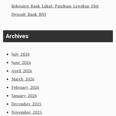
Rekening Bank Lokal: Panduan Lengkap Slot
Deposit Bank BNI
Archives
July 2026
June 2026
April 2026
March 2026
February 2026
January 2026
December 2025
November 2025