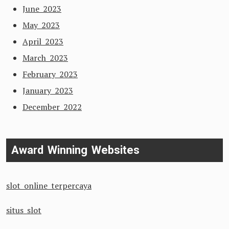
June 2023
May 2023
April 2023
March 2023
February 2023
January 2023
December 2022
Award Winning Websites
slot online terpercaya
situs slot