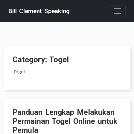
Skip
Bill Clement Speaking
to
content
Category:
Togel
Togel
Panduan Lengkap Melakukan
Permainan Togel Online untuk
Pemula