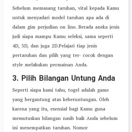
Sebelum memasang taruhan, vital kepada Kamu
untuk menyadari model taruhan apa ada di
dalam gim perjudian on line. Berada aneka jenis
judi siapa mampu Kamu seleksi, sama seperti
4D, 3D, dan juga 2D.Pelajari tiap jenis
pertaruhan dan pilih yang ter- cocok dengan
style melakukan permainan Anda.
3. Pilih Bilangan Untung Anda
Seperti siapa kami tahu, togel adalah game
yang bergantung atas keberuntungan. Oleh
karena yang itu, esensial bagi Kamu guna
memutuskan bilangan nasib baik Anda sebelum
ini menempatkan taruhan. Nomor