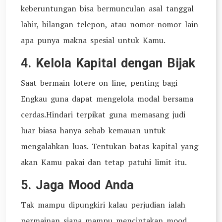
keberuntungan bisa bermunculan asal tanggal
lahir, bilangan telepon, atau nomor-nomor lain
apa punya makna spesial untuk Kamu.
4. Kelola Kapital dengan Bijak
Saat bermain lotere on line, penting bagi
Engkau guna dapat mengelola modal bersama
cerdas.Hindari terpikat guna memasang judi
luar biasa hanya sebab kemauan untuk
mengalahkan luas. Tentukan batas kapital yang
akan Kamu pakai dan tetap patuhi limit itu.
5. Jaga Mood Anda
Tak mampu dipungkiri kalau perjudian ialah
permainan siapa mampu menciptakan mood