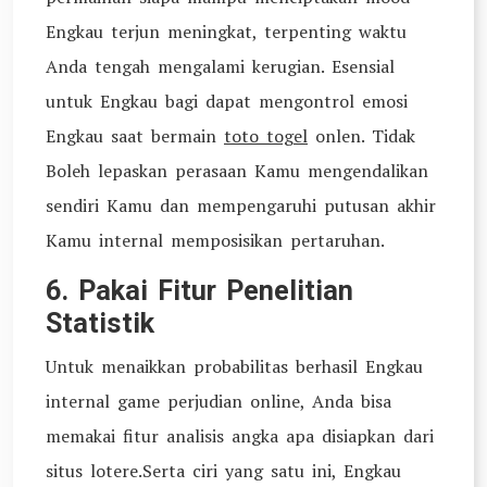
Engkau terjun meningkat, terpenting waktu
Anda tengah mengalami kerugian. Esensial
untuk Engkau bagi dapat mengontrol emosi
Engkau saat bermain
toto togel
onlen. Tidak
Boleh lepaskan perasaan Kamu mengendalikan
sendiri Kamu dan mempengaruhi putusan akhir
Kamu internal memposisikan pertaruhan.
6. Pakai Fitur Penelitian
Statistik
Untuk menaikkan probabilitas berhasil Engkau
internal game perjudian online, Anda bisa
memakai fitur analisis angka apa disiapkan dari
situs lotere.Serta ciri yang satu ini, Engkau