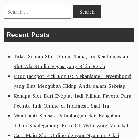
Search
for:
Recent Posts
Tidak Semua Slot Online Sama, Ini Keistimewaan
Slot Ala Studio Vegas yang Bikin Betah
Fitur Jackpot Pick Bonus: Mekanisme Tersembunyi
yang Bisa Mengubah Hidup Anda dalam Sekejap
Kenapa Slot Dari Evoplay Jadi Pilihan Favorit Para
Pecinta Judi Online di Indonesia Saat Ini
Menikmati Sensasi Petualangan dan Keajaiban
dalam Spadegaming Book Of Myth yang Memikat
Cara Main Slot Online dengan Nyaman Pakai