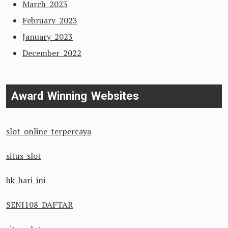
March 2023
February 2023
January 2023
December 2022
Award Winning Websites
slot online terpercaya
situs slot
hk hari ini
SENI108 DAFTAR