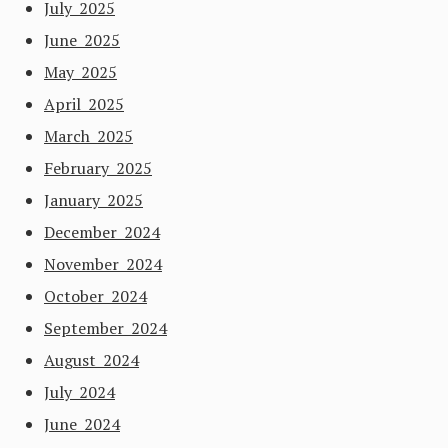
July 2025
June 2025
May 2025
April 2025
March 2025
February 2025
January 2025
December 2024
November 2024
October 2024
September 2024
August 2024
July 2024
June 2024