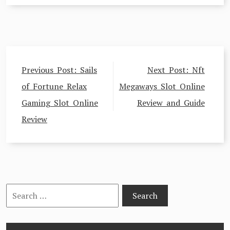
Post
Previous Post:
Sails
Next Post:
Nft
navigation
of Fortune Relax
Megaways Slot Online
Gaming Slot Online
Review and Guide
Review
Search
for: