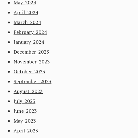
May 2024
April 2024
March 2024
February 2024
January 2024
December 2023
November 2023
October 2023
September 2023
August 2023
July 2023
June 2023
May 2023
April 2023