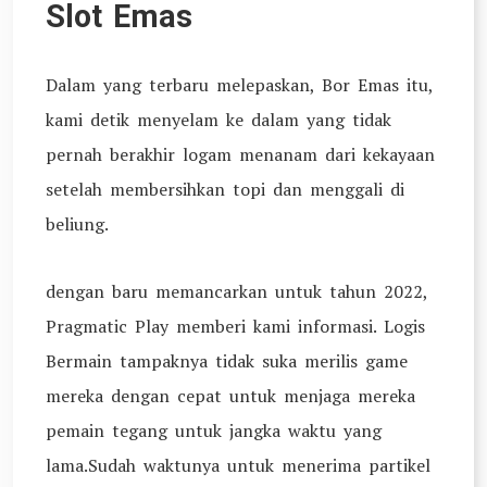
Slot Emas
Dalam yang terbaru melepaskan, Bor Emas itu,
kami detik menyelam ke dalam yang tidak
pernah berakhir logam menanam dari kekayaan
setelah membersihkan topi dan menggali di
beliung.
dengan baru memancarkan untuk tahun 2022,
Pragmatic Play memberi kami informasi. Logis
Bermain tampaknya tidak suka merilis game
mereka dengan cepat untuk menjaga mereka
pemain tegang untuk jangka waktu yang
lama.Sudah waktunya untuk menerima partikel