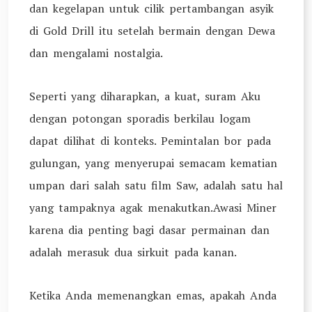
dan kegelapan untuk cilik pertambangan asyik
di Gold Drill itu setelah bermain dengan Dewa
dan mengalami nostalgia.
Seperti yang diharapkan, a kuat, suram Aku
dengan potongan sporadis berkilau logam
dapat dilihat di konteks. Pemintalan bor pada
gulungan, yang menyerupai semacam kematian
umpan dari salah satu film Saw, adalah satu hal
yang tampaknya agak menakutkan.Awasi Miner
karena dia penting bagi dasar permainan dan
adalah merasuk dua sirkuit pada kanan.
Ketika Anda memenangkan emas, apakah Anda