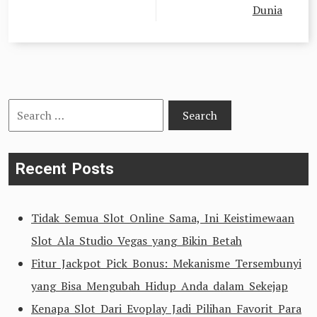
Dunia
Search
for:
Recent Posts
Tidak Semua Slot Online Sama, Ini Keistimewaan
Slot Ala Studio Vegas yang Bikin Betah
Fitur Jackpot Pick Bonus: Mekanisme Tersembunyi
yang Bisa Mengubah Hidup Anda dalam Sekejap
Kenapa Slot Dari Evoplay Jadi Pilihan Favorit Para