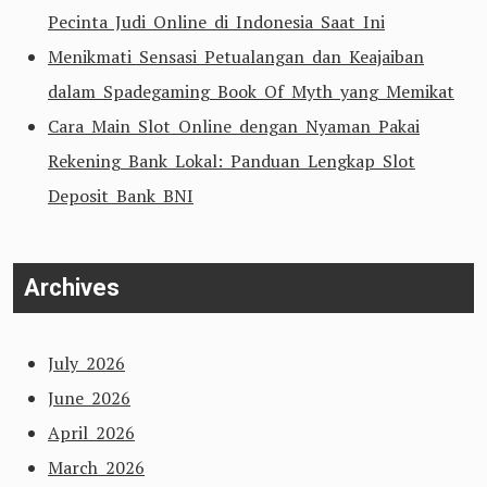
Pecinta Judi Online di Indonesia Saat Ini
Menikmati Sensasi Petualangan dan Keajaiban
dalam Spadegaming Book Of Myth yang Memikat
Cara Main Slot Online dengan Nyaman Pakai
Rekening Bank Lokal: Panduan Lengkap Slot
Deposit Bank BNI
Archives
July 2026
June 2026
April 2026
March 2026