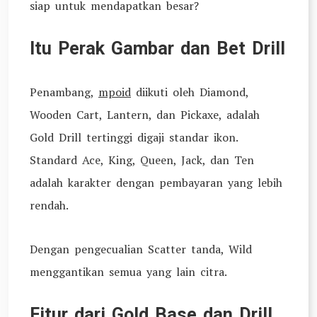
siap untuk mendapatkan besar?
Itu Perak Gambar dan Bet Drill
Penambang,
mpoid
diikuti oleh Diamond,
Wooden Cart, Lantern, dan Pickaxe, adalah
Gold Drill tertinggi digaji standar ikon.
Standard Ace, King, Queen, Jack, dan Ten
adalah karakter dengan pembayaran yang lebih
rendah.
Dengan pengecualian Scatter tanda, Wild
menggantikan semua yang lain citra.
Fitur dari Gold Base dan Drill