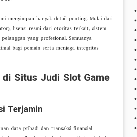
esmi menyimpan banyak detail penting. Mulai dari
, lisensi resmi dari otoritas terkait, sistem
 pelanggan yang profesional. Semuanya
imal bagi pemain serta menjaga integritas
di Situs Judi Slot Game
si Terjamin
an data pribadi dan transaksi finansial