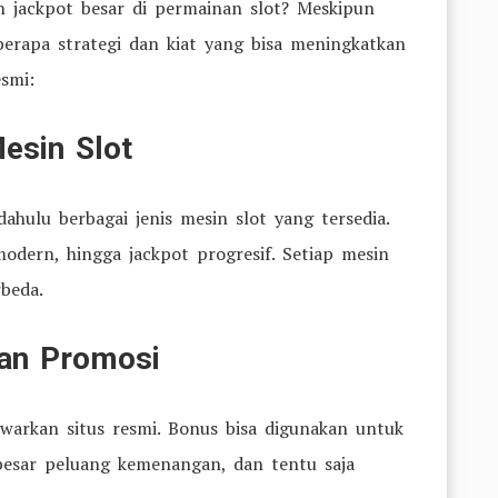
n jackpot besar di permainan slot? Meskipun
erapa strategi dan kiat yang bisa meningkatkan
smi:
esin Slot
dahulu berbagai jenis mesin slot yang tersedia.
 modern, hingga jackpot progresif. Setiap mesin
beda.
an Promosi
warkan situs resmi. Bonus bisa digunakan untuk
esar peluang kemenangan, dan tentu saja