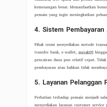
kemenangan besar. Memanfaatkan bonus i
pemain yang ingin meningkatkan pelua
4. Sistem Pembayaran
Pihak resmi menyediakan metode transak
transfer bank, e-wallet,
merak09
hingga 
pencairan dana pun relatif cepat. Tidak
pembayaran atau bahkan tidak membayar
5. Layanan Pelanggan P
Perhatian terhadap pemain menjadi salah 
menyediakan layanan customer service