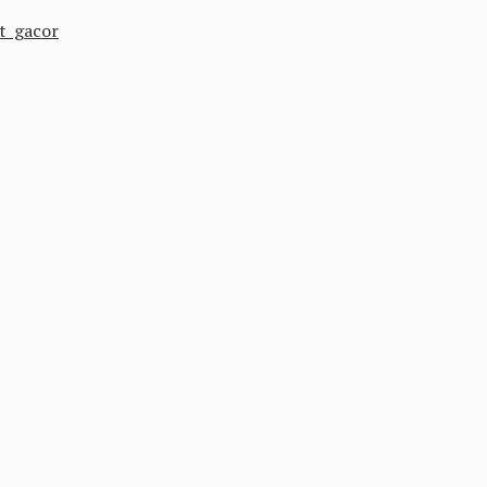
ot gacor