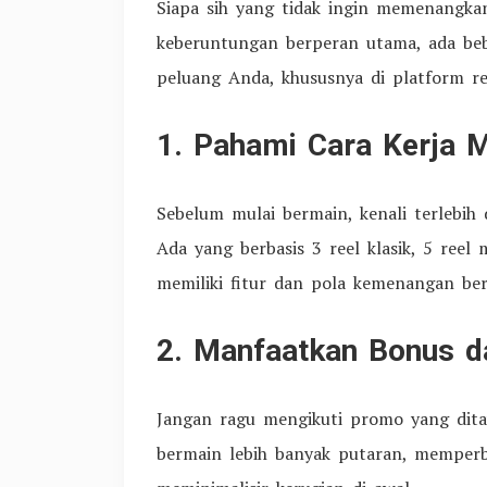
Siapa sih yang tidak ingin memenangka
keberuntungan berperan utama, ada beb
peluang Anda, khususnya di platform re
1. Pahami Cara Kerja M
Sebelum mulai bermain, kenali terlebih 
Ada yang berbasis 3 reel klasik, 5 reel
memiliki fitur dan pola kemenangan ber
2. Manfaatkan Bonus d
Jangan ragu mengikuti promo yang dita
bermain lebih banyak putaran, memperb