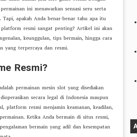
 permainan ini menawarkan sensasi seru serta
. Tapi, apakah Anda benar-benar tahu apa itu
platform resmi sangat penting? Artikel ini akan
genalan, keunggulan, tips bermain, hingga cara
s yang terpercaya dan resmi.
ame Resmi?
 adalah permainan mesin slot yang disediakan
 dioperasikan secara legal di Indonesia maupun
gal, platform resmi menjamin keamanan, keadilan,
permainan. Ketika Anda bermain di situs resmi,
A
pengalaman bermain yang adil dan kesempatan
mata.