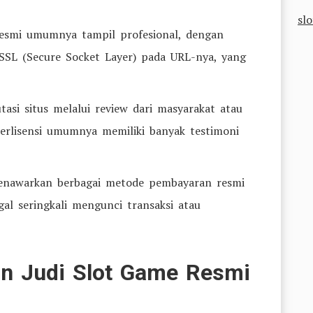
sl
resmi umumnya tampil profesional, dengan
i SSL (Secure Socket Layer) pada URL-nya, yang
tasi situs melalui review dari masyarakat atau
 berlisensi umumnya memiliki banyak testimoni
enawarkan berbagai metode pembayaran resmi
gal seringkali mengunci transaksi atau
n Judi Slot Game Resmi