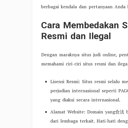
berbagai kendala dan pertanyaan Anda k
Cara Membedakan Si
Resmi dan Ilegal
Dengan maraknya situs judi online, pe
memahami ciri-ciri situs resmi dan ileg
Lisensi Resmi: Situs resmi selalu m
perjudian internasional seperti PA
yang diakui secara internasional.
Alamat Website: Domain yang合法 bia
dari lembaga terkait. Hati-hati de