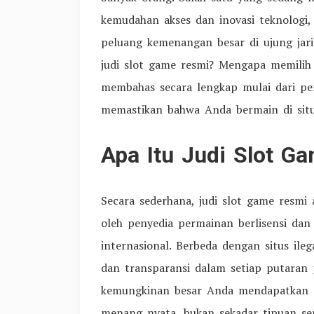
kemudahan akses dan inovasi teknologi,
peluang kemenangan besar di ujung jari
judi slot game resmi? Mengapa memilih 
membahas secara lengkap mulai dari pen
memastikan bahwa Anda bermain di situ
Apa Itu Judi Slot G
Secara sederhana, judi slot game resmi
oleh penyedia permainan berlisensi dan
internasional. Berbeda dengan situs ile
dan transparansi dalam setiap putaran 
kemungkinan besar Anda mendapatkan 
menang nyata, bukan sekadar tipuan se