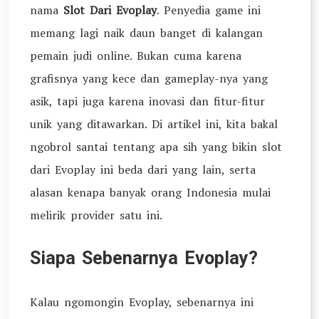
nama
Slot Dari Evoplay
. Penyedia game ini
memang lagi naik daun banget di kalangan
pemain judi online. Bukan cuma karena
grafisnya yang kece dan gameplay-nya yang
asik, tapi juga karena inovasi dan fitur-fitur
unik yang ditawarkan. Di artikel ini, kita bakal
ngobrol santai tentang apa sih yang bikin slot
dari Evoplay ini beda dari yang lain, serta
alasan kenapa banyak orang Indonesia mulai
melirik provider satu ini.
Siapa Sebenarnya Evoplay?
Kalau ngomongin Evoplay, sebenarnya ini