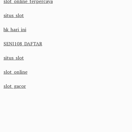
slot online terpercaya
situs slot
hk hari ini
SENI108 DAFTAR
situs slot
slot online
slot gacor