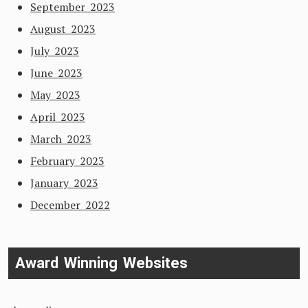
September 2023
August 2023
July 2023
June 2023
May 2023
April 2023
March 2023
February 2023
January 2023
December 2022
Award Winning Websites