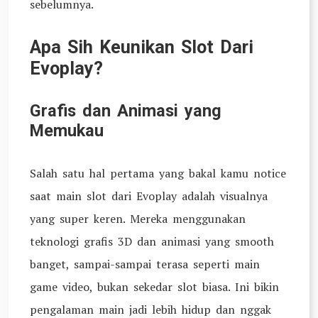
sebelumnya.
Apa Sih Keunikan Slot Dari
Evoplay?
Grafis dan Animasi yang
Memukau
Salah satu hal pertama yang bakal kamu notice
saat main slot dari Evoplay adalah visualnya
yang super keren. Mereka menggunakan
teknologi grafis 3D dan animasi yang smooth
banget, sampai-sampai terasa seperti main
game video, bukan sekedar slot biasa. Ini bikin
pengalaman main jadi lebih hidup dan nggak