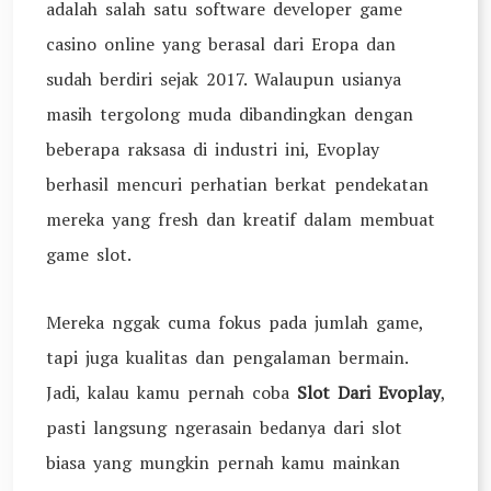
adalah salah satu software developer game
casino online yang berasal dari Eropa dan
sudah berdiri sejak 2017. Walaupun usianya
masih tergolong muda dibandingkan dengan
beberapa raksasa di industri ini, Evoplay
berhasil mencuri perhatian berkat pendekatan
mereka yang fresh dan kreatif dalam membuat
game slot.
Mereka nggak cuma fokus pada jumlah game,
tapi juga kualitas dan pengalaman bermain.
Jadi, kalau kamu pernah coba
Slot Dari Evoplay
,
pasti langsung ngerasain bedanya dari slot
biasa yang mungkin pernah kamu mainkan