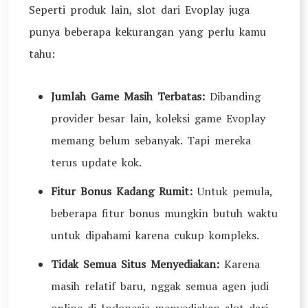
Seperti produk lain, slot dari Evoplay juga
punya beberapa kekurangan yang perlu kamu
tahu:
Jumlah Game Masih Terbatas:
Dibanding
provider besar lain, koleksi game Evoplay
memang belum sebanyak. Tapi mereka
terus update kok.
Fitur Bonus Kadang Rumit:
Untuk pemula,
beberapa fitur bonus mungkin butuh waktu
untuk dipahami karena cukup kompleks.
Tidak Semua Situs Menyediakan:
Karena
masih relatif baru, nggak semua agen judi