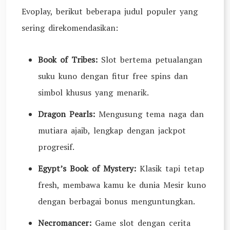
Evoplay, berikut beberapa judul populer yang
sering direkomendasikan:
Book of Tribes:
Slot bertema petualangan
suku kuno dengan fitur free spins dan
simbol khusus yang menarik.
Dragon Pearls:
Mengusung tema naga dan
mutiara ajaib, lengkap dengan jackpot
progresif.
Egypt’s Book of Mystery:
Klasik tapi tetap
fresh, membawa kamu ke dunia Mesir kuno
dengan berbagai bonus menguntungkan.
Necromancer:
Game slot dengan cerita