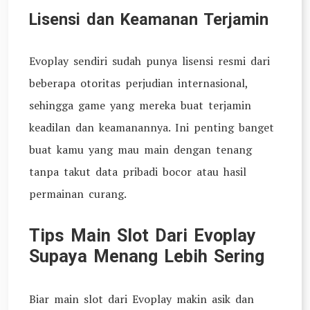
Lisensi dan Keamanan Terjamin
Evoplay sendiri sudah punya lisensi resmi dari
beberapa otoritas perjudian internasional,
sehingga game yang mereka buat terjamin
keadilan dan keamanannya. Ini penting banget
buat kamu yang mau main dengan tenang
tanpa takut data pribadi bocor atau hasil
permainan curang.
Tips Main Slot Dari Evoplay
Supaya Menang Lebih Sering
Biar main slot dari Evoplay makin asik dan