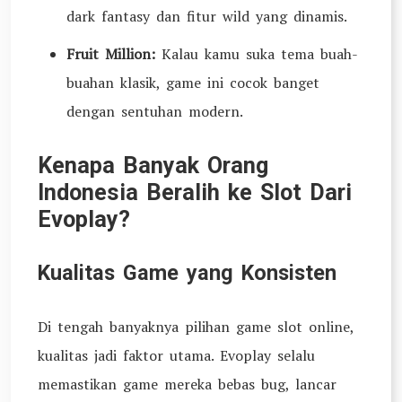
dark fantasy dan fitur wild yang dinamis.
Fruit Million:
Kalau kamu suka tema buah-
buahan klasik, game ini cocok banget
dengan sentuhan modern.
Kenapa Banyak Orang
Indonesia Beralih ke Slot Dari
Evoplay?
Kualitas Game yang Konsisten
Di tengah banyaknya pilihan game slot online,
kualitas jadi faktor utama. Evoplay selalu
memastikan game mereka bebas bug, lancar