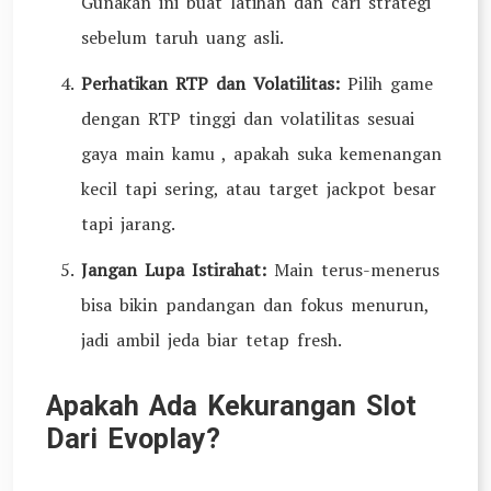
Gunakan ini buat latihan dan cari strategi
sebelum taruh uang asli.
Perhatikan RTP dan Volatilitas:
Pilih game
dengan RTP tinggi dan volatilitas sesuai
gaya main kamu , apakah suka kemenangan
kecil tapi sering, atau target jackpot besar
tapi jarang.
Jangan Lupa Istirahat:
Main terus-menerus
bisa bikin pandangan dan fokus menurun,
jadi ambil jeda biar tetap fresh.
Apakah Ada Kekurangan Slot
Dari Evoplay?