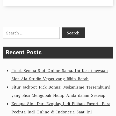
Search
for:
Recent Posts
Tidak Semua Slot Online Sama, Ini Keistimewaan
Slot Ala Studio Vegas yang Bikin Betah
Fitur Jackpot Pick Bonus: Mekanisme Tersembunyi
yang Bisa Mengubah Hidup Anda dalam Sekejap
Kenapa Slot Dari Evoplay Jadi Pilihan Favorit Para
Pecinta Judi Online di Indonesia Saat Ini