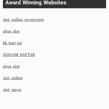
Award Winning Websites
slot online terpercaya
situs slot
hk hari ini
SENI108 DAFTAR
situs slot
slot online
slot gacor