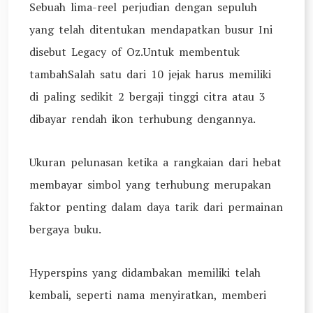
Sebuah lima-reel perjudian dengan sepuluh
yang telah ditentukan mendapatkan busur Ini
disebut Legacy of Oz.Untuk membentuk
tambahSalah satu dari 10 jejak harus memiliki
di paling sedikit 2 bergaji tinggi citra atau 3
dibayar rendah ikon terhubung dengannya.
Ukuran pelunasan ketika a rangkaian dari hebat
membayar simbol yang terhubung merupakan
faktor penting dalam daya tarik dari permainan
bergaya buku.
Hyperspins yang didambakan memiliki telah
kembali, seperti nama menyiratkan, memberi