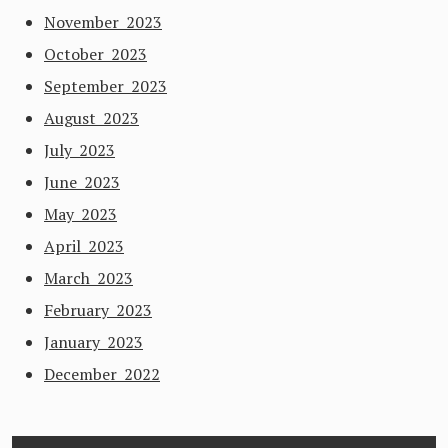
November 2023
October 2023
September 2023
August 2023
July 2023
June 2023
May 2023
April 2023
March 2023
February 2023
January 2023
December 2022