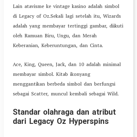
Lain atavisme ke vintage kasino adalah simbol
di Legacy of Oz.Sekali lagi setelah itu, Wizards
adalah yang membayar tertinggi gambar, diikuti
oleh Ramuan Biru, Ungu, dan Merah
Keberanian, Keberuntungan, dan Cinta.
Ace, King, Queen, Jack, dan 10 adalah minimal
membayar simbol. Kitab ikonyang
menggantikan berbeda simbol dan berfungsi
sebagai Scatter, muncul kembali sebagai Wild.
Standar olahraga dan atribut
dari Legacy Oz Hyperspins