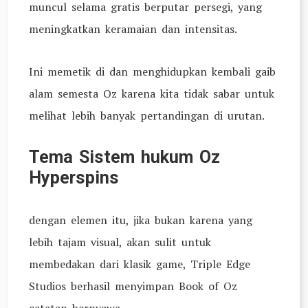
muncul selama gratis berputar persegi, yang
meningkatkan keramaian dan intensitas.
Ini memetik di dan menghidupkan kembali gaib
alam semesta Oz karena kita tidak sabar untuk
melihat lebih banyak pertandingan di urutan.
Tema Sistem hukum Oz
Hyperspins
dengan elemen itu, jika bukan karena yang
lebih tajam visual, akan sulit untuk
membedakan dari klasik game, Triple Edge
Studios berhasil menyimpan Book of Oz