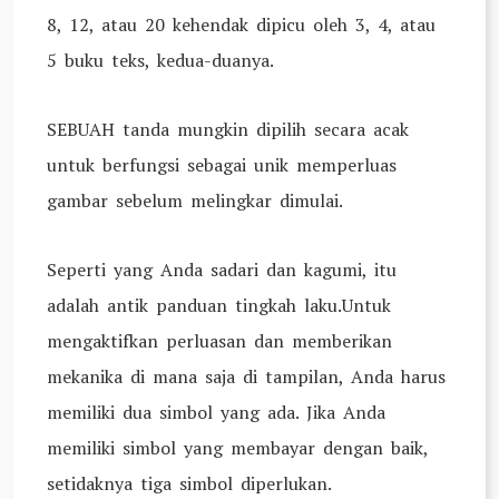
8, 12, atau 20 kehendak dipicu oleh 3, 4, atau
5 buku teks, kedua-duanya.
SEBUAH tanda mungkin dipilih secara acak
untuk berfungsi sebagai unik memperluas
gambar sebelum melingkar dimulai.
Seperti yang Anda sadari dan kagumi, itu
adalah antik panduan tingkah laku.Untuk
mengaktifkan perluasan dan memberikan
mekanika di mana saja di tampilan, Anda harus
memiliki dua simbol yang ada. Jika Anda
memiliki simbol yang membayar dengan baik,
setidaknya tiga simbol diperlukan.