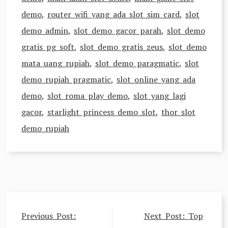
demo
,
router wifi yang ada slot sim card
,
slot
demo admin
,
slot demo gacor parah
,
slot demo
gratis pg soft
,
slot demo gratis zeus
,
slot demo
mata uang rupiah
,
slot demo paragmatic
,
slot
demo rupiah pragmatic
,
slot online yang ada
demo
,
slot roma play demo
,
slot yang lagi
gacor
,
starlight princess demo slot
,
thor slot
demo rupiah
Post
Previous Post:
Next Post:
Top