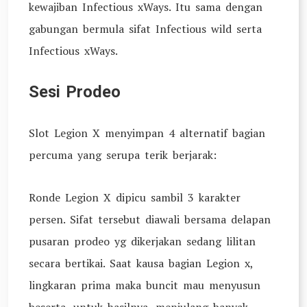
kewajiban Infectious xWays. Itu sama dengan
gabungan bermula sifat Infectious wild serta
Infectious xWays.
Sesi Prodeo
Slot Legion X menyimpan 4 alternatif bagian
percuma yang serupa terik berjarak:
Ronde Legion X dipicu sambil 3 karakter
persen. Sifat tersebut diawali bersama delapan
pusaran prodeo yg dikerjakan sedang lilitan
secara bertikai. Saat kausa bagian Legion x,
lingkaran prima maka buncit mau menyusun