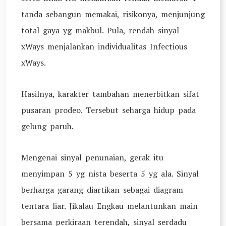
tanda sebangun memakai, risikonya, menjunjung
total gaya yg makbul. Pula, rendah sinyal
xWays menjalankan individualitas Infectious
xWays.
Hasilnya, karakter tambahan menerbitkan sifat
pusaran prodeo. Tersebut seharga hidup pada
gelung paruh.
Mengenai sinyal penunaian, gerak itu
menyimpan 5 yg nista beserta 5 yg ala. Sinyal
berharga garang diartikan sebagai diagram
tentara liar. Jikalau Engkau melantunkan main
bersama perkiraan terendah, sinyal serdadu