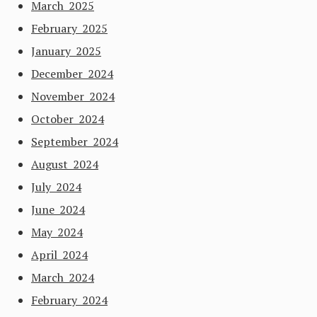
March 2025
February 2025
January 2025
December 2024
November 2024
October 2024
September 2024
August 2024
July 2024
June 2024
May 2024
April 2024
March 2024
February 2024