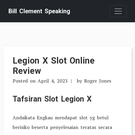
Skip
Bill Clement Speaking
to
content
Legion X Slot Online
Review
Posted on
April 4, 2023
by
Roger Jones
Tafsiran Slot Legion X
Andaikata Engkau mendapat slot yg betul
berisiko beserta penyelesaian teratas secara