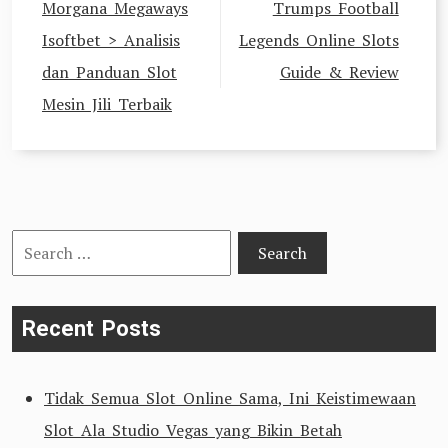
navigation
Morgana Megaways
Trumps Football
Isoftbet > Analisis
Legends Online Slots
dan Panduan Slot
Guide & Review
Mesin Jili Terbaik
Search
for:
Recent Posts
Tidak Semua Slot Online Sama, Ini Keistimewaan
Slot Ala Studio Vegas yang Bikin Betah