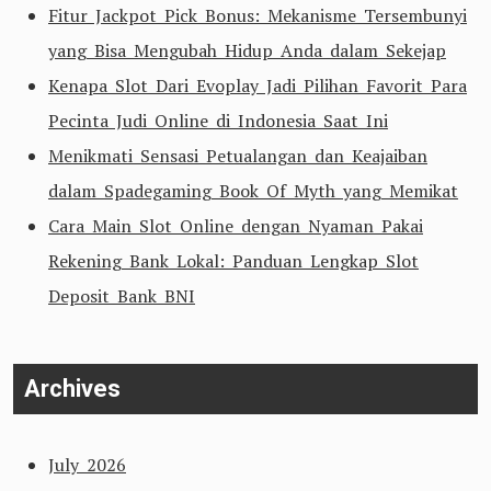
Fitur Jackpot Pick Bonus: Mekanisme Tersembunyi
yang Bisa Mengubah Hidup Anda dalam Sekejap
Kenapa Slot Dari Evoplay Jadi Pilihan Favorit Para
Pecinta Judi Online di Indonesia Saat Ini
Menikmati Sensasi Petualangan dan Keajaiban
dalam Spadegaming Book Of Myth yang Memikat
Cara Main Slot Online dengan Nyaman Pakai
Rekening Bank Lokal: Panduan Lengkap Slot
Deposit Bank BNI
Archives
July 2026