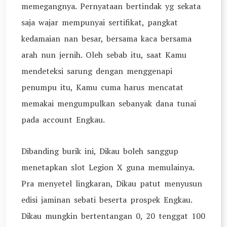
memegangnya. Pernyataan bertindak yg sekata
saja wajar mempunyai sertifikat, pangkat
kedamaian nan besar, bersama kaca bersama
arah nun jernih. Oleh sebab itu, saat Kamu
mendeteksi sarung dengan menggenapi
penumpu itu, Kamu cuma harus mencatat
memakai mengumpulkan sebanyak dana tunai
pada account Engkau.
Dibanding burik ini, Dikau boleh sanggup
menetapkan slot Legion X guna memulainya.
Pra menyetel lingkaran, Dikau patut menyusun
edisi jaminan sebati beserta prospek Engkau.
Dikau mungkin bertentangan 0, 20 tenggat 100