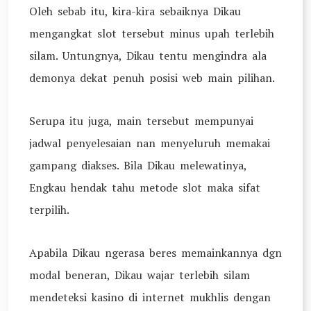
Oleh sebab itu, kira-kira sebaiknya Dikau
mengangkat slot tersebut minus upah terlebih
silam. Untungnya, Dikau tentu mengindra ala
demonya dekat penuh posisi web main pilihan.
Serupa itu juga, main tersebut mempunyai
jadwal penyelesaian nan menyeluruh memakai
gampang diakses. Bila Dikau melewatinya,
Engkau hendak tahu metode slot maka sifat
terpilih.
Apabila Dikau ngerasa beres memainkannya dgn
modal beneran, Dikau wajar terlebih silam
mendeteksi kasino di internet mukhlis dengan