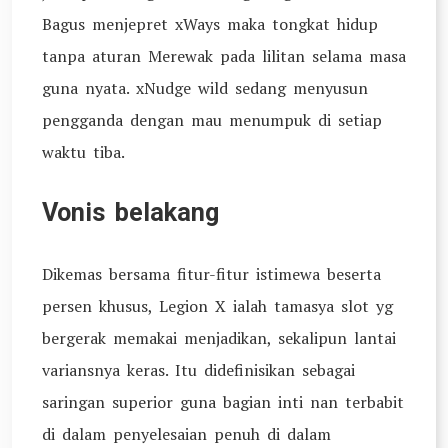
Bagus menjepret xWays maka tongkat hidup
tanpa aturan Merewak pada lilitan selama masa
guna nyata. xNudge wild sedang menyusun
pengganda dengan mau menumpuk di setiap
waktu tiba.
Vonis belakang
Dikemas bersama fitur-fitur istimewa beserta
persen khusus, Legion X ialah tamasya slot yg
bergerak memakai menjadikan, sekalipun lantai
variansnya keras. Itu didefinisikan sebagai
saringan superior guna bagian inti nan terbabit
di dalam penyelesaian penuh di dalam