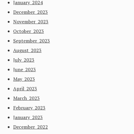
January 2024
December 2023
November 2023
October 2023
September 2023
August 2023
July 2023
June 2023
May 2023
April 2023
March 2023
February 2023
January 2023
December 2022