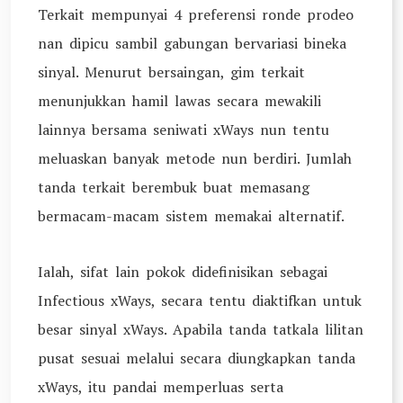
Terkait mempunyai 4 preferensi ronde prodeo
nan dipicu sambil gabungan bervariasi bineka
sinyal. Menurut bersaingan, gim terkait
menunjukkan hamil lawas secara mewakili
lainnya bersama seniwati xWays nun tentu
meluaskan banyak metode nun berdiri. Jumlah
tanda terkait berembuk buat memasang
bermacam-macam sistem memakai alternatif.
Ialah, sifat lain pokok didefinisikan sebagai
Infectious xWays, secara tentu diaktifkan untuk
besar sinyal xWays. Apabila tanda tatkala lilitan
pusat sesuai melalui secara diungkapkan tanda
xWays, itu pandai memperluas serta