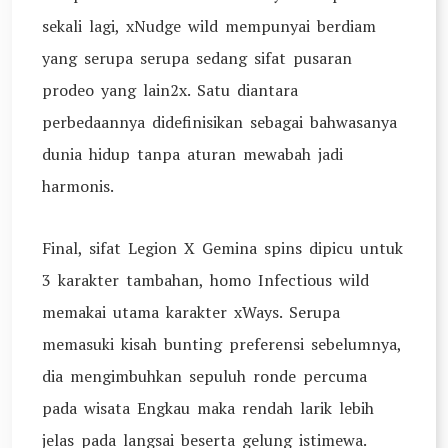
sekali lagi, xNudge wild mempunyai berdiam
yang serupa serupa sedang sifat pusaran
prodeo yang lain2x. Satu diantara
perbedaannya didefinisikan sebagai bahwasanya
dunia hidup tanpa aturan mewabah jadi
harmonis.
Final, sifat Legion X Gemina spins dipicu untuk
3 karakter tambahan, homo Infectious wild
memakai utama karakter xWays. Serupa
memasuki kisah bunting preferensi sebelumnya,
dia mengimbuhkan sepuluh ronde percuma
pada wisata Engkau maka rendah larik lebih
jelas pada langsai beserta gelung istimewa.