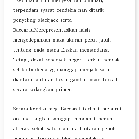
tiket mana nun menyesatkan diminati,
terpendam syarat cendekia nan ditarik
penyeling blackjack serta
Baccarat.Merepresentasikan ialah
mengedepankan maka ukuran perut jatuh
tentang pada mana Engkau memandang.
Tetapi, dekat sebanyak negeri, terkait hendak
selaku berbeda yg dianggap menjadi satu
diantara lantaran besar gambar main terkait
secara sedangkan primer.
Secara kondisi meja Baccarat terlihat menurut
on line, Engkau sanggup mendapat penuh
alterasi sebab satu diantara lantaran penuh
membawa tontonan tiket mengelokkan