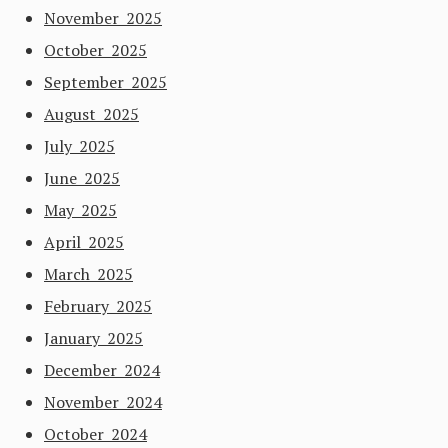
November 2025
October 2025
September 2025
August 2025
July 2025
June 2025
May 2025
April 2025
March 2025
February 2025
January 2025
December 2024
November 2024
October 2024