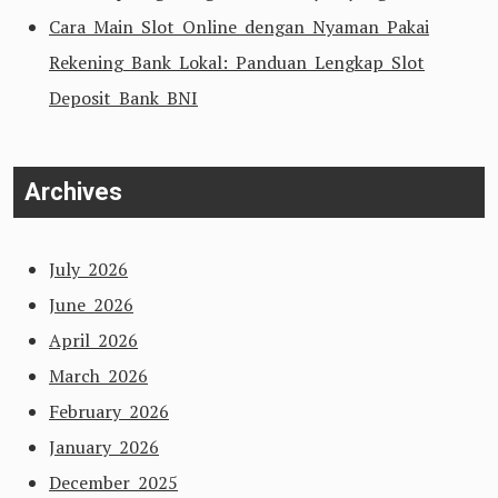
Cara Main Slot Online dengan Nyaman Pakai
Rekening Bank Lokal: Panduan Lengkap Slot
Deposit Bank BNI
Archives
July 2026
June 2026
April 2026
March 2026
February 2026
January 2026
December 2025