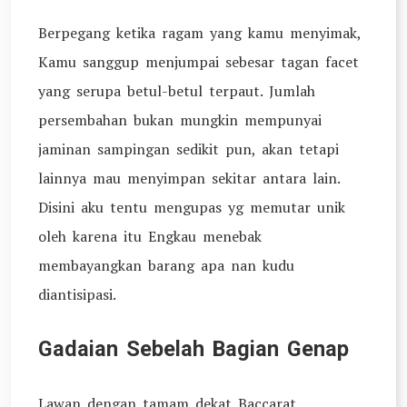
Berpegang ketika ragam yang kamu menyimak,
Kamu sanggup menjumpai sebesar tagan facet
yang serupa betul-betul terpaut. Jumlah
persembahan bukan mungkin mempunyai
jaminan sampingan sedikit pun, akan tetapi
lainnya mau menyimpan sekitar antara lain.
Disini aku tentu mengupas yg memutar unik
oleh karena itu Engkau menebak
membayangkan barang apa nan kudu
diantisipasi.
Gadaian Sebelah Bagian Genap
Lawan dengan tamam dekat Baccarat