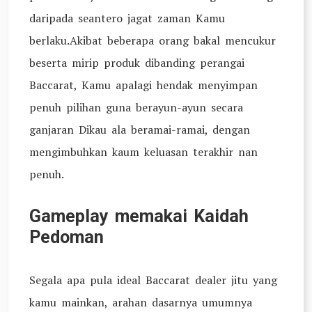
daripada seantero jagat zaman Kamu
berlaku.Akibat beberapa orang bakal mencukur
beserta mirip produk dibanding perangai
Baccarat, Kamu apalagi hendak menyimpan
penuh pilihan guna berayun-ayun secara
ganjaran Dikau ala beramai-ramai, dengan
mengimbuhkan kaum keluasan terakhir nan
penuh.
Gameplay memakai Kaidah
Pedoman
Segala apa pula ideal Baccarat dealer jitu yang
kamu mainkan, arahan dasarnya umumnya