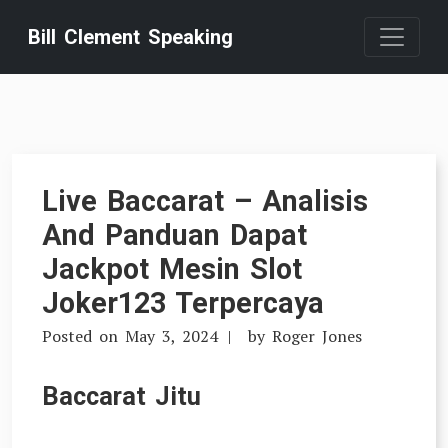
Skip
Bill Clement Speaking
to
content
Live Baccarat – Analisis
And Panduan Dapat
Jackpot Mesin Slot
Joker123 Terpercaya
Posted on
May 3, 2024
by
Roger Jones
Baccarat Jitu