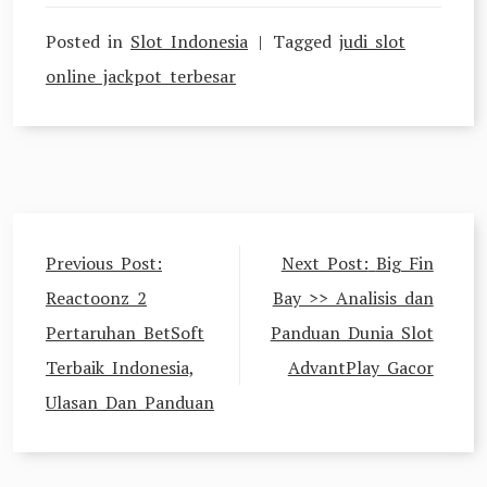
Posted in
Slot Indonesia
Tagged
judi slot
online jackpot terbesar
Post
Previous Post:
Next Post:
Big Fin
navigation
Reactoonz 2
Bay >> Analisis dan
Pertaruhan BetSoft
Panduan Dunia Slot
Terbaik Indonesia,
AdvantPlay Gacor
Ulasan Dan Panduan