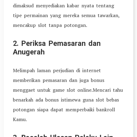
dimaksud menyediakan kabar nyata tentang
tipe permainan yang mereka semua tawarkan,
mencakup slot tanpa potongan.
2. Periksa Pemasaran dan
Anugerah
Melimpah laman perjudian di internet
memberikan pemasaran dan juga bonus
menggaet untuk game slot online.Mencari tahu
benarkah ada bonus istimewa guna slot bebas
potongan siapa dapat memperbaiki bankroll
Kamu.