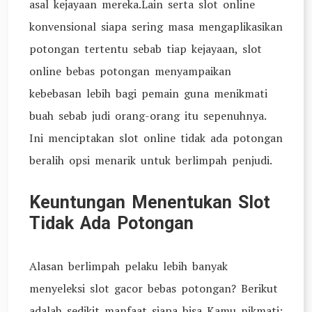
asal kejayaan mereka.Lain serta slot online
konvensional siapa sering masa mengaplikasikan
potongan tertentu sebab tiap kejayaan, slot
online bebas potongan menyampaikan
kebebasan lebih bagi pemain guna menikmati
buah sebab judi orang-orang itu sepenuhnya.
Ini menciptakan slot online tidak ada potongan
beralih opsi menarik untuk berlimpah penjudi.
Keuntungan Menentukan Slot
Tidak Ada Potongan
Alasan berlimpah pelaku lebih banyak
menyeleksi slot gacor bebas potongan? Berikut
adalah sedikit manfaat siapa bisa Kamu nikmati: