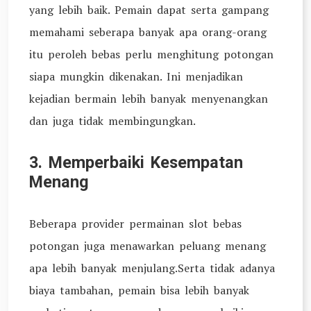
yang lebih baik. Pemain dapat serta gampang
memahami seberapa banyak apa orang-orang
itu peroleh bebas perlu menghitung potongan
siapa mungkin dikenakan. Ini menjadikan
kejadian bermain lebih banyak menyenangkan
dan juga tidak membingungkan.
3. Memperbaiki Kesempatan
Menang
Beberapa provider permainan slot bebas
potongan juga menawarkan peluang menang
apa lebih banyak menjulang.Serta tidak adanya
biaya tambahan, pemain bisa lebih banyak