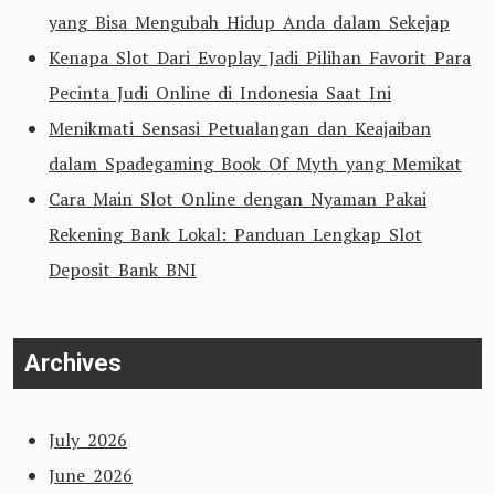
yang Bisa Mengubah Hidup Anda dalam Sekejap
Kenapa Slot Dari Evoplay Jadi Pilihan Favorit Para
Pecinta Judi Online di Indonesia Saat Ini
Menikmati Sensasi Petualangan dan Keajaiban
dalam Spadegaming Book Of Myth yang Memikat
Cara Main Slot Online dengan Nyaman Pakai
Rekening Bank Lokal: Panduan Lengkap Slot
Deposit Bank BNI
Archives
July 2026
June 2026