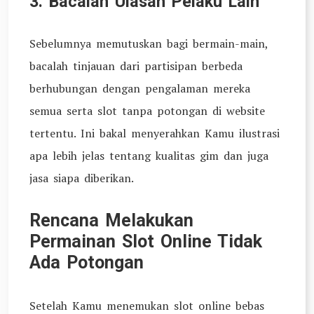
3. Bacalah Ulasan Pelaku Lain
Sebelumnya memutuskan bagi bermain-main,
bacalah tinjauan dari partisipan berbeda
berhubungan dengan pengalaman mereka
semua serta slot tanpa potongan di website
tertentu. Ini bakal menyerahkan Kamu ilustrasi
apa lebih jelas tentang kualitas gim dan juga
jasa siapa diberikan.
Rencana Melakukan
Permainan Slot Online Tidak
Ada Potongan
Setelah Kamu menemukan slot online bebas