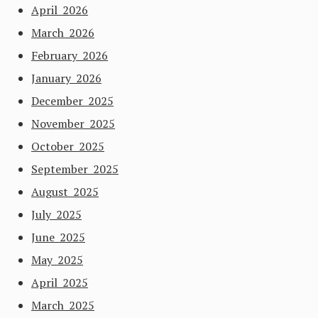
April 2026
March 2026
February 2026
January 2026
December 2025
November 2025
October 2025
September 2025
August 2025
July 2025
June 2025
May 2025
April 2025
March 2025