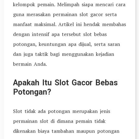
kelompok pemain. Melimpah siapa mencari cara
guna merasakan permainan slot gacor serta
manfaat maksimal. Artikel ini hendak membahas
dengan intensif apa tersebut slot bebas
potongan, keuntungan apa dijual, serta saran
dan juga taktik bagi menggunakan kejadian
bermain Anda.
Apakah Itu Slot Gacor Bebas
Potongan?
Slot tidak ada potongan merupakan jenis
permainan slot di dimana pemain tidak
dikenakan biaya tambahan maupun potongan