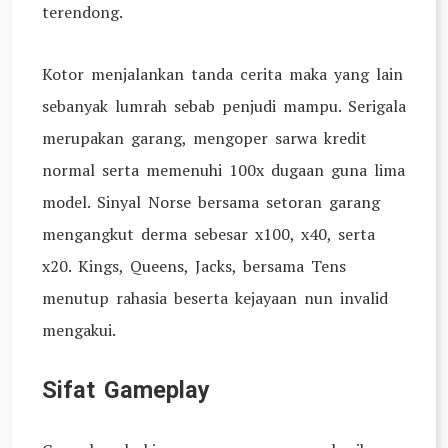
terendong.
Kotor menjalankan tanda cerita maka yang lain
sebanyak lumrah sebab penjudi mampu. Serigala
merupakan garang, mengoper sarwa kredit
normal serta memenuhi 100x dugaan guna lima
model. Sinyal Norse bersama setoran garang
mengangkut derma sebesar x100, x40, serta
x20. Kings, Queens, Jacks, bersama Tens
menutup rahasia beserta kejayaan nun invalid
mengakui.
Sifat Gameplay