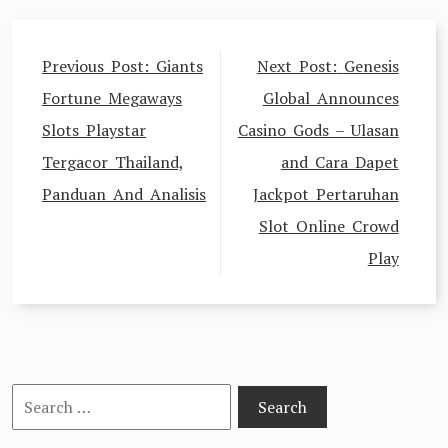
Post
Previous Post:
Giants
Next Post:
Genesis
navigation
Fortune Megaways
Global Announces
Slots Playstar
Casino Gods – Ulasan
Tergacor Thailand,
and Cara Dapet
Panduan And Analisis
Jackpot Pertaruhan
Slot Online Crowd
Play
Search
for: