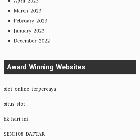
April 2023
March 2023
February 2023
January 2023
December 2022
Award Winning Websites
slot online terpercaya
situs slot
hk hari ini
SENI108 DAFTAR