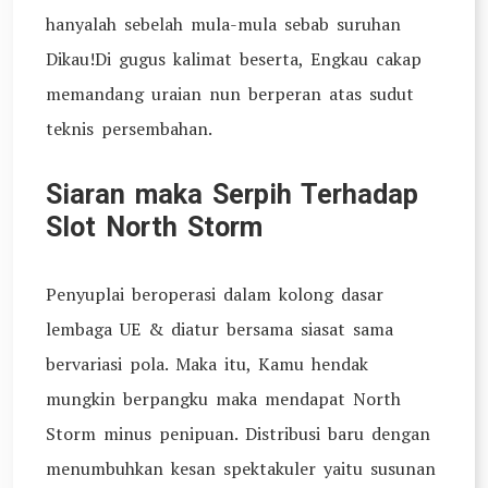
hanyalah sebelah mula-mula sebab suruhan
Dikau!Di gugus kalimat beserta, Engkau cakap
memandang uraian nun berperan atas sudut
teknis persembahan.
Siaran maka Serpih Terhadap
Slot North Storm
Penyuplai beroperasi dalam kolong dasar
lembaga UE & diatur bersama siasat sama
bervariasi pola. Maka itu, Kamu hendak
mungkin berpangku maka mendapat North
Storm minus penipuan. Distribusi baru dengan
menumbuhkan kesan spektakuler yaitu susunan