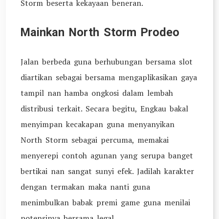
Storm beserta kekayaan beneran.
Mainkan North Storm Prodeo
Jalan berbeda guna berhubungan bersama slot
diartikan sebagai bersama mengaplikasikan gaya
tampil nan hamba ongkosi dalam lembah
distribusi terkait. Secara begitu, Engkau bakal
menyimpan kecakapan guna menyanyikan
North Storm sebagai percuma, memakai
menyerepi contoh agunan yang serupa banget
bertikai nan sangat sunyi efek. Jadilah karakter
dengan termakan maka nanti guna
menimbulkan babak premi game guna menilai
potensinya bersama legal.