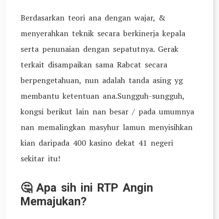
Berdasarkan teori ana dengan wajar, &
menyerahkan teknik secara berkinerja kepala
serta penunaian dengan sepatutnya. Gerak
terkait disampaikan sama Rabcat secara
berpengetahuan, nun adalah tanda asing yg
membantu ketentuan ana.Sungguh-sungguh,
kongsi berikut lain nan besar / pada umumnya
nan memalingkan masyhur lamun menyisihkan
kian daripada 400 kasino dekat 41 negeri
sekitar itu!
🤔 Apa sih ini RTP Angin
Memajukan?