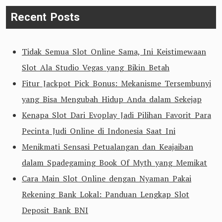
Recent Posts
Tidak Semua Slot Online Sama, Ini Keistimewaan
Slot Ala Studio Vegas yang Bikin Betah
Fitur Jackpot Pick Bonus: Mekanisme Tersembunyi
yang Bisa Mengubah Hidup Anda dalam Sekejap
Kenapa Slot Dari Evoplay Jadi Pilihan Favorit Para
Pecinta Judi Online di Indonesia Saat Ini
Menikmati Sensasi Petualangan dan Keajaiban
dalam Spadegaming Book Of Myth yang Memikat
Cara Main Slot Online dengan Nyaman Pakai
Rekening Bank Lokal: Panduan Lengkap Slot
Deposit Bank BNI