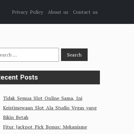
Privacy Policy
About us
Contact us
arch
:
ecent Posts
Tidak Semua Slot Online Sama, Ini
Keistimewaan Slot Ala Studio Vegas yang
Bikin Betah
Fitur Jackpot Pick Bonus: Mekanisme