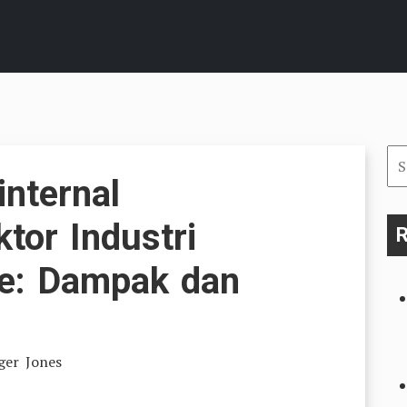
Se
internal
for
tor Industri
R
ne: Dampak dan
ger Jones