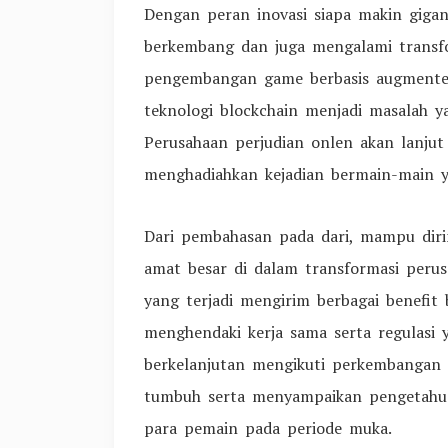
Dengan peran inovasi siapa makin gigant
berkembang dan juga mengalami transfo
pengembangan game berbasis augmented r
teknologi blockchain menjadi masalah y
Perusahaan perjudian onlen akan lanjut
menghadiahkan kejadian bermain-main y
Dari pembahasan pada dari, mampu diri
amat besar di dalam transformasi peru
yang terjadi mengirim berbagai benefit b
menghendaki kerja sama serta regulasi 
berkelanjutan mengikuti perkembangan i
tumbuh serta menyampaikan pengetahua
para pemain pada periode muka.