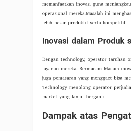
memanfaatkan inovasi guna menjangkau
operasional mereka.Masalah ini menghas
lebih besar produktif serta kompetitif.
Inovasi dalam Produk 
Dengan technology, operator taruhan o
layanan mereka. Bermacam-Macam inovasi
juga pemasaran yang menggaet bisa mem
Technology menolong operator perjudian
market yang lanjut berganti.
Dampak atas Pengat