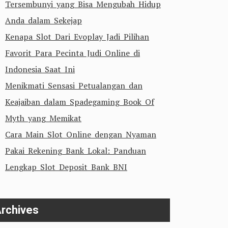
Tersembunyi yang Bisa Mengubah Hidup
Anda dalam Sekejap
Kenapa Slot Dari Evoplay Jadi Pilihan
Favorit Para Pecinta Judi Online di
Indonesia Saat Ini
Menikmati Sensasi Petualangan dan
Keajaiban dalam Spadegaming Book Of
Myth yang Memikat
Cara Main Slot Online dengan Nyaman
Pakai Rekening Bank Lokal: Panduan
Lengkap Slot Deposit Bank BNI
rchives