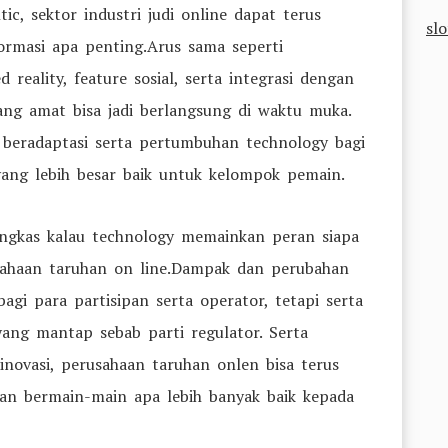
ic, sektor industri judi online dapat terus
sl
rmasi apa penting.Arus sama seperti
eality, feature sosial, serta integrasi dengan
ang amat bisa jadi berlangsung di waktu muka.
 beradaptasi serta pertumbuhan technology bagi
ang lebih besar baik untuk kelompok pemain.
ngkas kalau technology memainkan peran siapa
sahaan taruhan on line.Dampak dan perubahan
agi para partisipan serta operator, tetapi serta
yang mantap sebab parti regulator. Serta
novasi, perusahaan taruhan onlen bisa terus
n bermain-main apa lebih banyak baik kepada