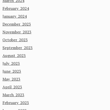
March 2024
February 2024
January 2024
December 2023
November 2023
October 2023
September 2023
August 2023
July 2023
June 2023
May 2023
April 2023
March 2023
February 2023