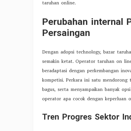
taruhan online.
Perubahan internal 
Persaingan
Dengan adopsi technology, bazar taruh
semakin ketat. Operator taruhan on line
beradaptasi dengan perkembangan inova
kompetisi. Perkara ini satu mendorong t
bagus, serta menyampaikan banyak opsi
operator apa cocok dengan keperluan o
Tren Progres Sektor In