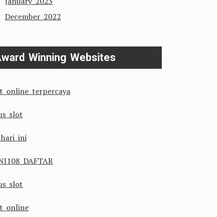
January 2023
December 2022
ward Winning Websites
ot online terpercaya
us slot
hari ini
NI108 DAFTAR
us slot
ot online