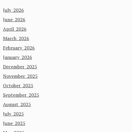
July 2026
June 2026
April 2026
March 2026
February 2026
January 2026
December 2025
November 2025
October 2025
September 2025
August 2025
July 2025
June 2025