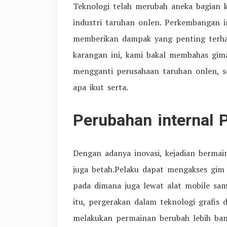
Teknologi telah merubah aneka bagian 
industri taruhan onlen. Perkembangan i
memberikan dampak yang penting terhada
karangan ini, kami bakal membahas gim
mengganti perusahaan taruhan onlen, s
apa ikut serta.
Perubahan internal
Dengan adanya inovasi, kejadian bermai
juga betah.Pelaku dapat mengakses gim 
pada dimana juga lewat alat mobile sam
itu, pergerakan dalam teknologi grafis
melakukan permainan berubah lebih ba