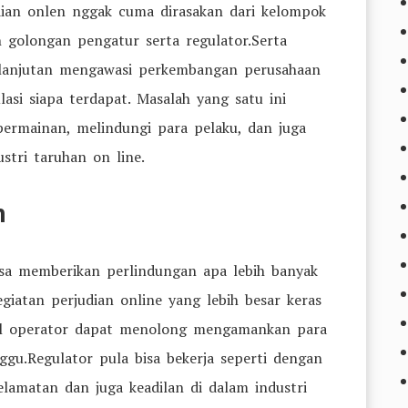
ian onlen nggak cuma dirasakan dari kelompok
n golongan pengatur serta regulator.Serta
kelanjutan mengawasi perkembangan perusahaan
asi siapa terdapat. Masalah yang satu ini
permainan, melindungi para pelaku, dan juga
tri taruhan on line.
n
isa memberikan perlindungan apa lebih banyak
iatan perjudian online yang lebih besar keras
nal operator dapat menolong mengamankan para
gu.Regulator pula bisa bekerja seperti dengan
lamatan dan juga keadilan di dalam industri