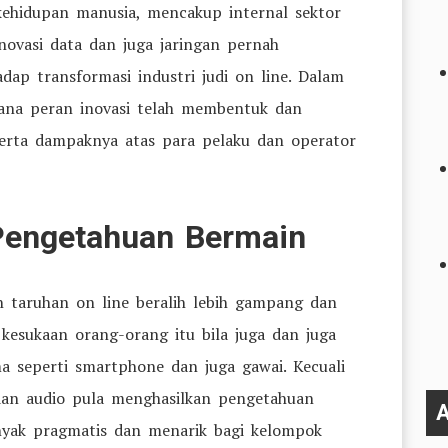
kehidupan manusia, mencakup internal sektor
novasi data dan juga jaringan pernah
p transformasi industri judi on line. Dalam
ana peran inovasi telah membentuk dan
erta dampaknya atas para pelaku dan operator
 Pengetahuan Bermain
n taruhan on line beralih lebih gampang dan
kesukaan orang-orang itu bila juga dan juga
a seperti smartphone dan juga gawai. Kecuali
 dan audio pula menghasilkan pengetahuan
A
nyak pragmatis dan menarik bagi kelompok