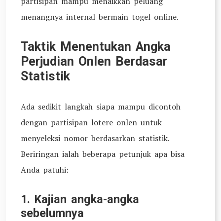
partisipan mampu menaikkan peluang
menangnya internal bermain togel online.
Taktik Menentukan Angka
Perjudian Onlen Berdasar
Statistik
Ada sedikit langkah siapa mampu dicontoh
dengan partisipan lotere onlen untuk
menyeleksi nomor berdasarkan statistik.
Beriringan ialah beberapa petunjuk apa bisa
Anda patuhi:
1. Kajian angka-angka
sebelumnya