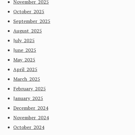
November 2025
October 2025
September 2025
August 2025
July 2025
June 2025
May 2025
April 2025
March 2025
February 2025
January 2025
December 2024
November 2024
October 2024