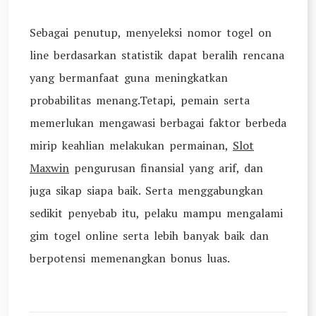
Sebagai penutup, menyeleksi nomor togel on
line berdasarkan statistik dapat beralih rencana
yang bermanfaat guna meningkatkan
probabilitas menang.Tetapi, pemain serta
memerlukan mengawasi berbagai faktor berbeda
mirip keahlian melakukan permainan,
Slot
Maxwin
pengurusan finansial yang arif, dan
juga sikap siapa baik. Serta menggabungkan
sedikit penyebab itu, pelaku mampu mengalami
gim togel online serta lebih banyak baik dan
berpotensi memenangkan bonus luas.