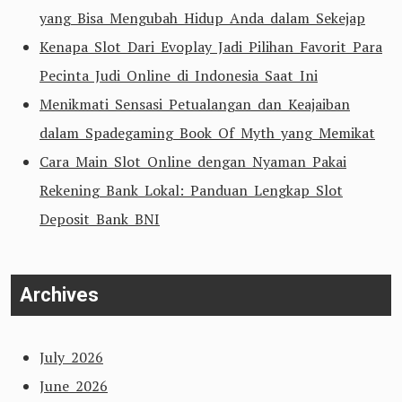
yang Bisa Mengubah Hidup Anda dalam Sekejap
Kenapa Slot Dari Evoplay Jadi Pilihan Favorit Para
Pecinta Judi Online di Indonesia Saat Ini
Menikmati Sensasi Petualangan dan Keajaiban
dalam Spadegaming Book Of Myth yang Memikat
Cara Main Slot Online dengan Nyaman Pakai
Rekening Bank Lokal: Panduan Lengkap Slot
Deposit Bank BNI
Archives
July 2026
June 2026