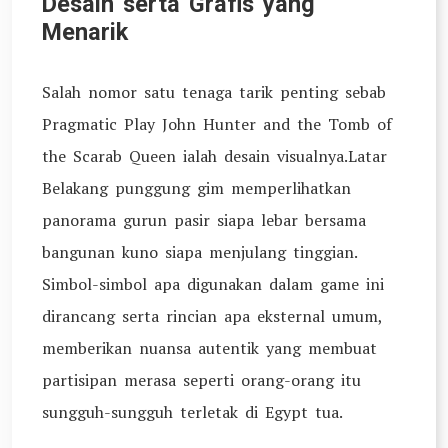
Desain serta Grafis yang
Menarik
Salah nomor satu tenaga tarik penting sebab
Pragmatic Play John Hunter and the Tomb of
the Scarab Queen ialah desain visualnya.Latar
Belakang punggung gim memperlihatkan
panorama gurun pasir siapa lebar bersama
bangunan kuno siapa menjulang tinggian.
Simbol-simbol apa digunakan dalam game ini
dirancang serta rincian apa eksternal umum,
memberikan nuansa autentik yang membuat
partisipan merasa seperti orang-orang itu
sungguh-sungguh terletak di Egypt tua.