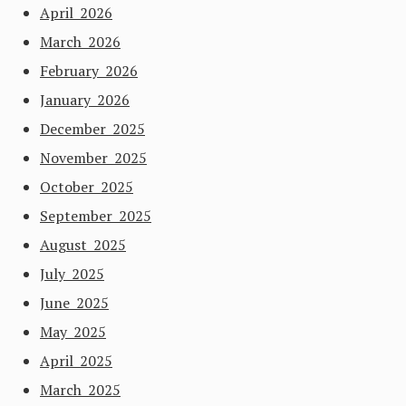
April 2026
March 2026
February 2026
January 2026
December 2025
November 2025
October 2025
September 2025
August 2025
July 2025
June 2025
May 2025
April 2025
March 2025