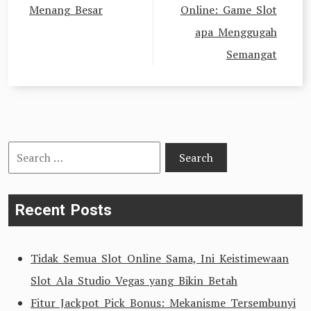
Menang Besar
Online: Game Slot
apa Menggugah
Semangat
Search
for:
Recent Posts
Tidak Semua Slot Online Sama, Ini Keistimewaan
Slot Ala Studio Vegas yang Bikin Betah
Fitur Jackpot Pick Bonus: Mekanisme Tersembunyi