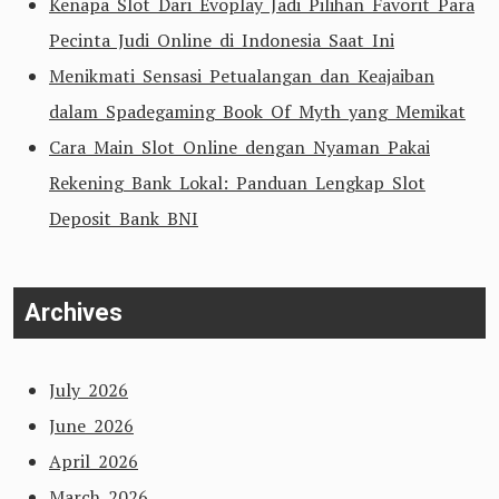
Kenapa Slot Dari Evoplay Jadi Pilihan Favorit Para
Pecinta Judi Online di Indonesia Saat Ini
Menikmati Sensasi Petualangan dan Keajaiban
dalam Spadegaming Book Of Myth yang Memikat
Cara Main Slot Online dengan Nyaman Pakai
Rekening Bank Lokal: Panduan Lengkap Slot
Deposit Bank BNI
Archives
July 2026
June 2026
April 2026
March 2026