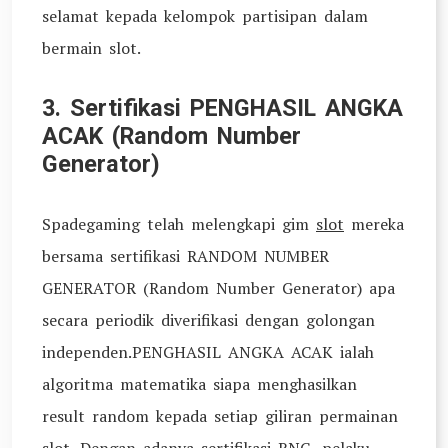
selamat kepada kelompok partisipan dalam
bermain slot.
3. Sertifikasi PENGHASIL ANGKA
ACAK (Random Number
Generator)
Spadegaming telah melengkapi gim
slot
mereka
bersama sertifikasi RANDOM NUMBER
GENERATOR (Random Number Generator) apa
secara periodik diverifikasi dengan golongan
independen.PENGHASIL ANGKA ACAK ialah
algoritma matematika siapa menghasilkan
result random kepada setiap giliran permainan