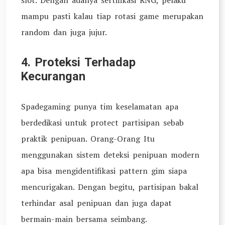
slot. Dengan adanya sertifikasi RNG, pelaku
mampu pasti kalau tiap rotasi game merupakan
random dan juga jujur.
4. Proteksi Terhadap
Kecurangan
Spadegaming punya tim keselamatan apa
berdedikasi untuk protect partisipan sebab
praktik penipuan. Orang-Orang Itu
menggunakan sistem deteksi penipuan modern
apa bisa mengidentifikasi pattern gim siapa
mencurigakan. Dengan begitu, partisipan bakal
terhindar asal penipuan dan juga dapat
bermain-main bersama seimbang.