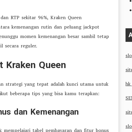
i dan RTP sekitar 96%, Kraken Queen
tara kemenangan rutin dan peluang jackpot
A
 menunggu momen kemenangan besar sambil tetap
 secara reguler.
sl
ot Kraken Queen
sit
hk 
 strategi yang tepat adalah kunci utama untuk
ikut beberapa tips yang bisa kamu terapkan:
SE
onus dan Kemenangan
sit
sl
 mempelajari tabel pembayaran dan fitur bonus