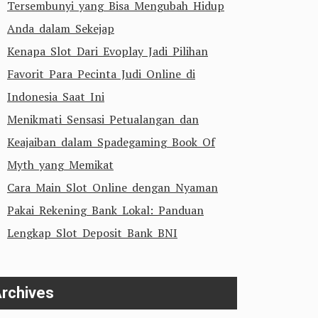
Tersembunyi yang Bisa Mengubah Hidup
Anda dalam Sekejap
Kenapa Slot Dari Evoplay Jadi Pilihan
Favorit Para Pecinta Judi Online di
Indonesia Saat Ini
Menikmati Sensasi Petualangan dan
Keajaiban dalam Spadegaming Book Of
Myth yang Memikat
Cara Main Slot Online dengan Nyaman
Pakai Rekening Bank Lokal: Panduan
Lengkap Slot Deposit Bank BNI
rchives