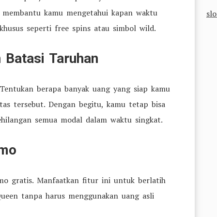
an membantu kamu mengetahui kapan waktu
sl
khusus seperti free spins atau simbol wild.
 Batasi Taruhan
n. Tentukan berapa banyak uang yang siap kamu
as tersebut. Dengan begitu, kamu tetap bisa
hilangan semua modal dalam waktu singkat.
emo
gratis. Manfaatkan fitur ini untuk berlatih
Queen tanpa harus menggunakan uang asli