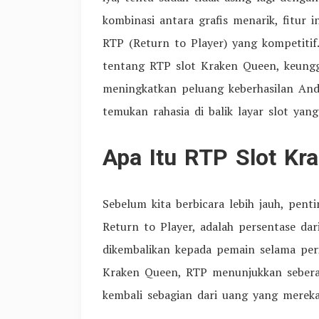
kombinasi antara grafis menarik, fitur
RTP (Return to Player) yang kompetitif
tentang RTP slot Kraken Queen, keungg
meningkatkan peluang keberhasilan And
temukan rahasia di balik layar slot yang
Apa Itu RTP Slot Kr
Sebelum kita berbicara lebih jauh, pen
Return to Player, adalah persentase dar
dikembalikan kepada pemain selama per
Kraken Queen, RTP menunjukkan seber
kembali sebagian dari uang yang merek