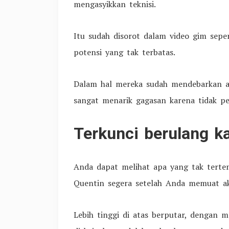
mengasyikkan teknisi.
Itu sudah disorot dalam video gim sep
potensi yang tak terbatas.
Dalam hal mereka sudah mendebarkan ak
sangat menarik gagasan karena tidak pe
Terkunci berulang ka
Anda dapat melihat apa yang tak terte
Quentin segera setelah Anda memuat akt
Lebih tinggi di atas berputar, dengan 