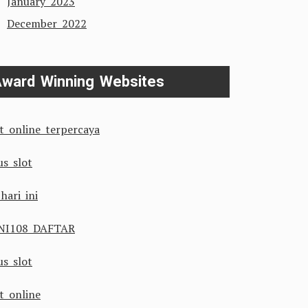
January 2023
December 2022
ward Winning Websites
ot online terpercaya
us slot
hari ini
NI108 DAFTAR
us slot
ot online