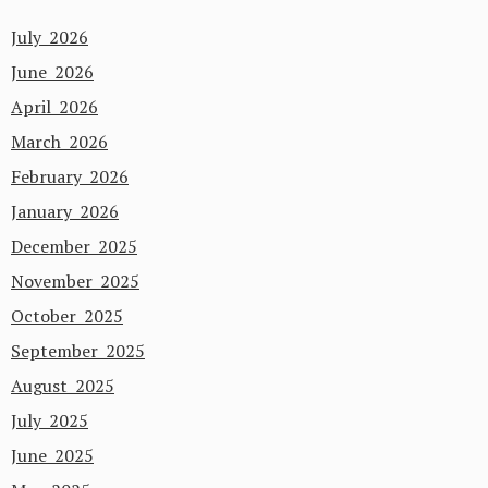
July 2026
June 2026
April 2026
March 2026
February 2026
January 2026
December 2025
November 2025
October 2025
September 2025
August 2025
July 2025
June 2025