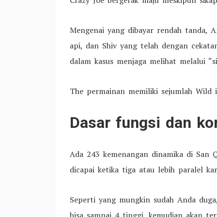
Crazy Joe bergerak maju meskipun sikap
Mengenai yang dibayar rendah tanda, An
api, dan Shiv yang telah dengan cekatan
dalam kasus menjaga melihat melalui “s
The permainan memiliki sejumlah Wild 
Dasar fungsi dan ko
Ada 243 kemenangan dinamika di San 
dicapai ketika tiga atau lebih paralel k
Seperti yang mungkin sudah Anda duga,
bisa sampai 4 tinggi, kemudian akan t