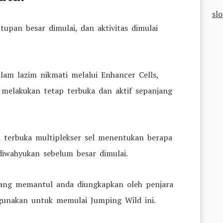
sl
tupan besar dimulai, dan aktivitas dimulai
lam lazim nikmati melalui Enhancer Cells,
melakukan tetap terbuka dan aktif sepanjang
i terbuka multiplekser sel menentukan berapa
diwahyukan sebelum besar dimulai.
 yang memantul anda diungkapkan oleh penjara
igunakan untuk memulai Jumping Wild ini.