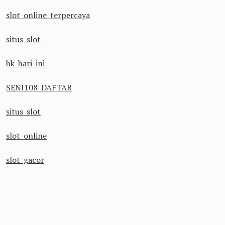
slot online terpercaya
situs slot
hk hari ini
SENI108 DAFTAR
situs slot
slot online
slot gacor