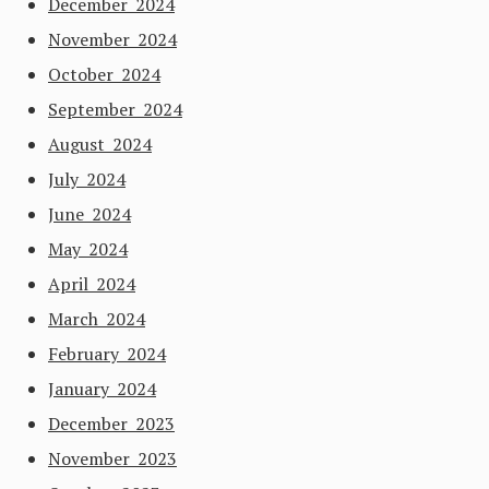
December 2024
November 2024
October 2024
September 2024
August 2024
July 2024
June 2024
May 2024
April 2024
March 2024
February 2024
January 2024
December 2023
November 2023