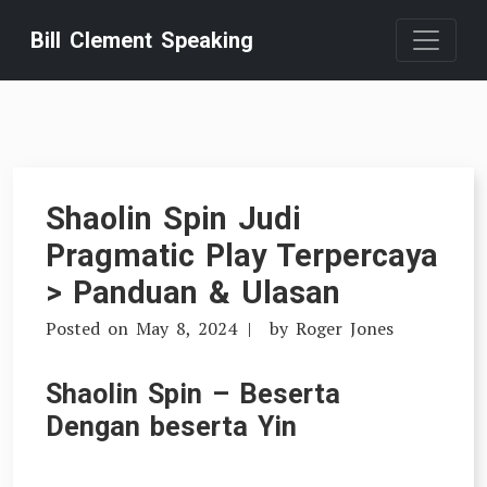
Skip
Bill Clement Speaking
to
content
Shaolin Spin Judi
Pragmatic Play Terpercaya
> Panduan & Ulasan
Posted on
May 8, 2024
by
Roger Jones
Shaolin Spin – Beserta
Dengan beserta Yin