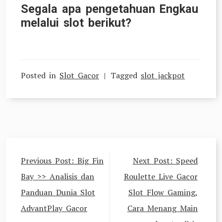
Segala apa pengetahuan Engkau
melalui slot berikut?
Posted in
Slot Gacor
Tagged
slot jackpot
Post
Previous Post:
Big Fin
Next Post:
Speed
navigation
Bay >> Analisis dan
Roulette Live Gacor
Panduan Dunia Slot
Slot Flow Gaming,
AdvantPlay Gacor
Cara Menang Main