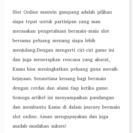
Slot Online maxwin gampang adalah pilihan
siapa tepat untuk partisipan yang mau
merasakan pengetahuan bermain-main slot
bersama peluang menang siapa lebih
menjulang.Dengan mengerti ciri-ciri game ini
dan juga menerapkan rencana yang akurat,
Kamu bisa meningkatkan peluang guna meraih
kejayaan. Senantiasa kenang bagi bermain
dengan cerdas dan alami tiap ketika game.
Semoga artikel ini menyampaikan pandangan
dan membantu Kamu di dalam journey bermain
slot online. Aman mengupayakan dan juga
mudah-mudahan sukses!