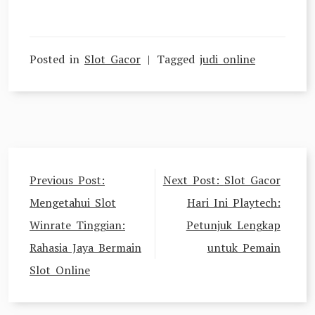
Posted in
Slot Gacor
Tagged
judi online
Post
Previous Post:
Next Post:
Slot Gacor
navigation
Mengetahui Slot
Hari Ini Playtech:
Winrate Tinggian:
Petunjuk Lengkap
Rahasia Jaya Bermain
untuk Pemain
Slot Online