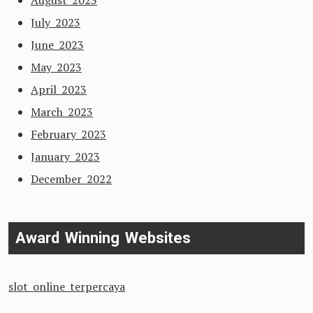
August 2023
July 2023
June 2023
May 2023
April 2023
March 2023
February 2023
January 2023
December 2022
Award Winning Websites
slot online terpercaya