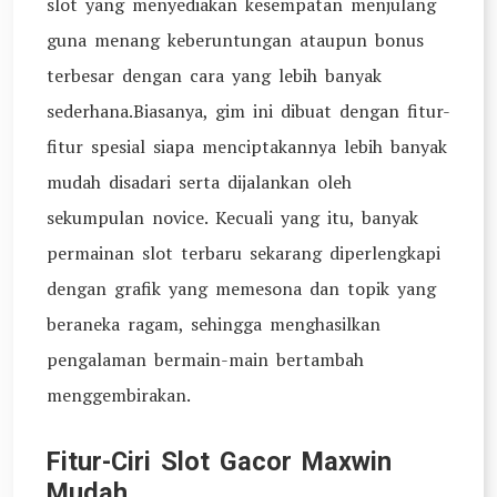
slot yang menyediakan kesempatan menjulang
guna menang keberuntungan ataupun bonus
terbesar dengan cara yang lebih banyak
sederhana.Biasanya, gim ini dibuat dengan fitur-
fitur spesial siapa menciptakannya lebih banyak
mudah disadari serta dijalankan oleh
sekumpulan novice. Kecuali yang itu, banyak
permainan slot terbaru sekarang diperlengkapi
dengan grafik yang memesona dan topik yang
beraneka ragam, sehingga menghasilkan
pengalaman bermain-main bertambah
menggembirakan.
Fitur-Ciri Slot Gacor Maxwin
Mudah