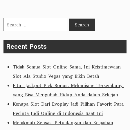
Search
for:
Recent Posts
Tidak Semua Slot Online Sama, Ini Keistimewaan
Slot Ala Studio Vegas yang Bikin Betah
Fitur Jackpot Pick Bonus: Mekanisme Tersembunyi
yang Bisa Mengubah Hidup Anda dalam Sekejap
Kenapa Slot Dari Evoplay Jadi Pilihan Favorit Para
Pecinta Judi Online di Indonesia Saat Ini
Menikmati Sensasi Petualangan dan Keajaiban