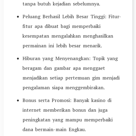
tanpa butuh kejadian sebelumnya.
Peluang Berhasil Lebih Besar Tinggi: Fitur-
fitur apa dibuat bagi memperbaiki
kesempatan mengalahkan menghasilkan
permainan ini lebih besar menarik.
Hiburan yang Menyenangkan: Topik yang
beragam dan gambar apa menggaet
menjadikan setiap pertemuan gim menjadi
pengalaman siapa menggembirakan.
Bonus serta Promosi: Banyak kasino di
internet memberikan bonus dan juga
peningkatan yang mampu memperbaiki
dana bermain-main Engkau.