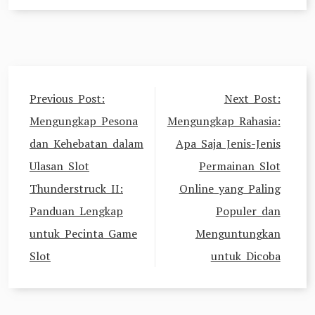
Post
Previous Post:
Next Post:
navigation
Mengungkap Pesona
Mengungkap Rahasia:
dan Kehebatan dalam
Apa Saja Jenis-Jenis
Ulasan Slot
Permainan Slot
Thunderstruck II:
Online yang Paling
Panduan Lengkap
Populer dan
untuk Pecinta Game
Menguntungkan
Slot
untuk Dicoba