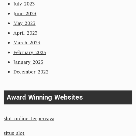
July 2023
June 2023
May 2023
April 2023
March 2023
February 2023
January 2023
December 2022
Award Winning Websites
slot online terpercaya
situs slot