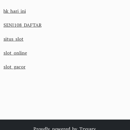
hk hari ini
SENI108 DAFTAR
situs slot
slot online
slot gacor
Proudly powered by
Tryvary
.