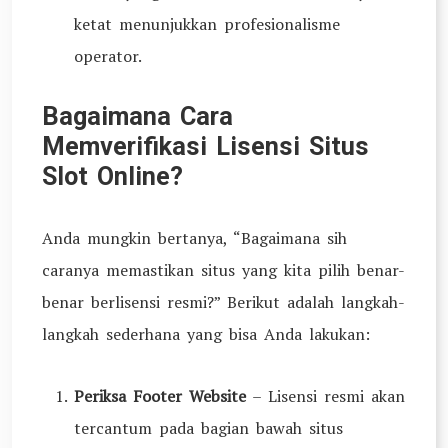
ketat menunjukkan profesionalisme
operator.
Bagaimana Cara
Memverifikasi Lisensi Situs
Slot Online?
Anda mungkin bertanya, “Bagaimana sih
caranya memastikan situs yang kita pilih benar-
benar berlisensi resmi?” Berikut adalah langkah-
langkah sederhana yang bisa Anda lakukan:
Periksa Footer Website
– Lisensi resmi akan
tercantum pada bagian bawah situs