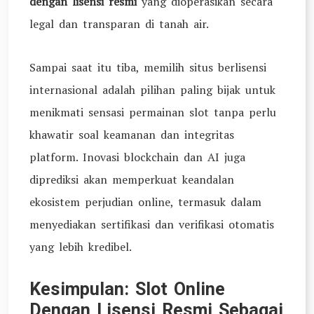
dengan lisensi resmi
yang dioperasikan secara
legal dan transparan di tanah air.
Sampai saat itu tiba, memilih situs berlisensi
internasional adalah pilihan paling bijak untuk
menikmati sensasi permainan slot tanpa perlu
khawatir soal keamanan dan integritas
platform. Inovasi blockchain dan AI juga
diprediksi akan memperkuat keandalan
ekosistem perjudian online, termasuk dalam
menyediakan sertifikasi dan verifikasi otomatis
yang lebih kredibel.
Kesimpulan: Slot Online
Dengan Lisensi Resmi Sebagai