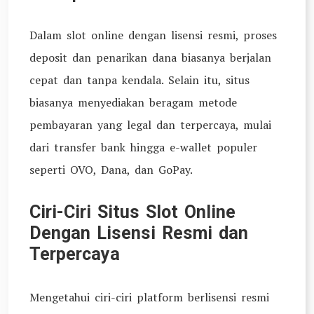
Dalam slot online dengan lisensi resmi, proses
deposit dan penarikan dana biasanya berjalan
cepat dan tanpa kendala. Selain itu, situs
biasanya menyediakan beragam metode
pembayaran yang legal dan terpercaya, mulai
dari transfer bank hingga e-wallet populer
seperti OVO, Dana, dan GoPay.
Ciri-Ciri Situs Slot Online
Dengan Lisensi Resmi dan
Terpercaya
Mengetahui ciri-ciri platform berlisensi resmi