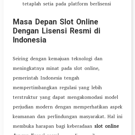
tetaplah setia pada platform berlisensi
Masa Depan Slot Online
Dengan Lisensi Resmi di
Indonesia
Seiring dengan kemajuan teknologi dan
meningkatnya minat pada slot online,
pemerintah Indonesia tengah
mempertimbangkan regulasi yang lebih
terstruktur yang dapat mengakomodasi model
perjudian modern dengan memperhatikan aspek
keamanan dan perlindungan masyarakat. Hal ini
membuka harapan bagi keberadaan
slot online