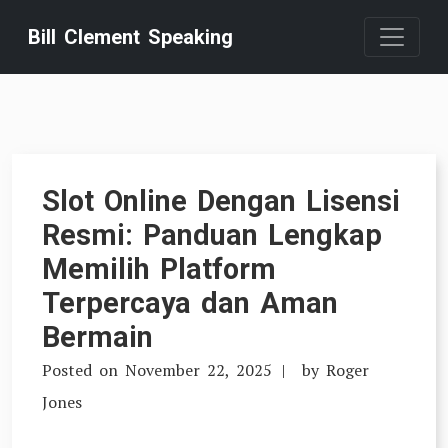
Skip
Bill Clement Speaking
to
content
Slot Online Dengan Lisensi
Resmi: Panduan Lengkap
Memilih Platform
Terpercaya dan Aman
Bermain
Posted on
November 22, 2025
by
Roger
Jones