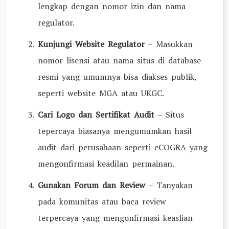
lengkap dengan nomor izin dan nama
regulator.
Kunjungi Website Regulator
– Masukkan
nomor lisensi atau nama situs di database
resmi yang umumnya bisa diakses publik,
seperti website MGA atau UKGC.
Cari Logo dan Sertifikat Audit
– Situs
tepercaya biasanya mengumumkan hasil
audit dari perusahaan seperti eCOGRA yang
mengonfirmasi keadilan permainan.
Gunakan Forum dan Review
– Tanyakan
pada komunitas atau baca review
terpercaya yang mengonfirmasi keaslian