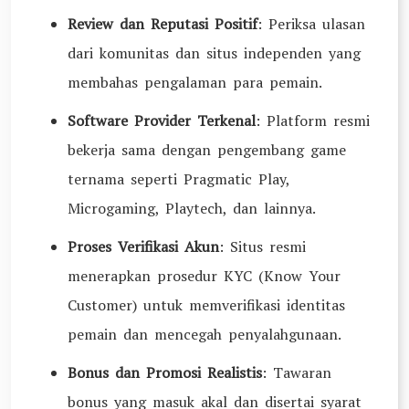
Review dan Reputasi Positif
: Periksa ulasan
dari komunitas dan situs independen yang
membahas pengalaman para pemain.
Software Provider Terkenal
: Platform resmi
bekerja sama dengan pengembang game
ternama seperti Pragmatic Play,
Microgaming, Playtech, dan lainnya.
Proses Verifikasi Akun
: Situs resmi
menerapkan prosedur KYC (Know Your
Customer) untuk memverifikasi identitas
pemain dan mencegah penyalahgunaan.
Bonus dan Promosi Realistis
: Tawaran
bonus yang masuk akal dan disertai syarat