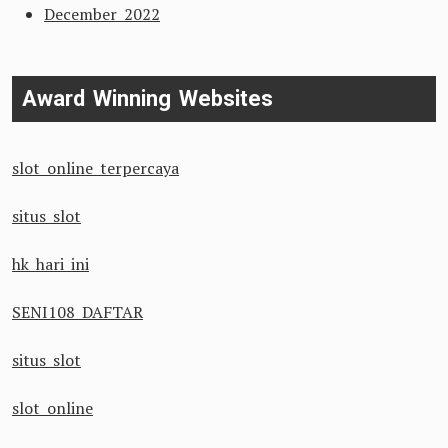
December 2022
Award Winning Websites
slot online terpercaya
situs slot
hk hari ini
SENI108 DAFTAR
situs slot
slot online