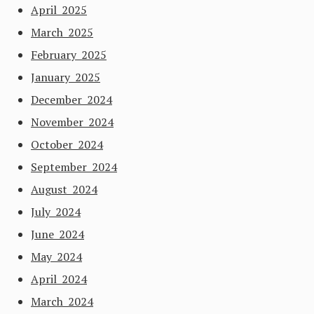
April 2025
March 2025
February 2025
January 2025
December 2024
November 2024
October 2024
September 2024
August 2024
July 2024
June 2024
May 2024
April 2024
March 2024