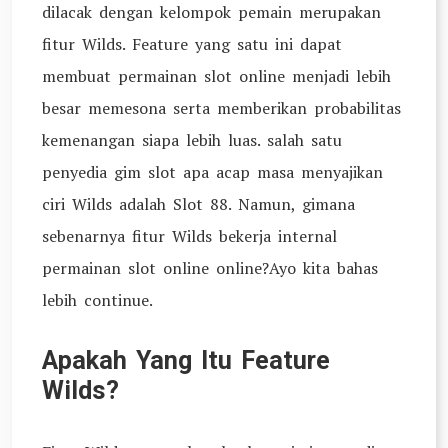
dilacak dengan kelompok pemain merupakan
fitur Wilds. Feature yang satu ini dapat
membuat permainan slot online menjadi lebih
besar memesona serta memberikan probabilitas
kemenangan siapa lebih luas. salah satu
penyedia gim slot apa acap masa menyajikan
ciri Wilds adalah Slot 88. Namun, gimana
sebenarnya fitur Wilds bekerja internal
permainan slot online online?Ayo kita bahas
lebih continue.
Apakah Yang Itu Feature
Wilds?