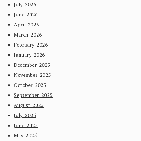
July 2026
June 2026
April 2026
March 2026
February 2026
January 2026
December 2025
November 2025
October 2025
September 2025
August 2025
July 2025
June 2025
May 2025