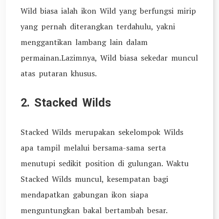
Wild biasa ialah ikon Wild yang berfungsi mirip
yang pernah diterangkan terdahulu, yakni
menggantikan lambang lain dalam
permainan.Lazimnya, Wild biasa sekedar muncul
atas putaran khusus.
2. Stacked Wilds
Stacked Wilds merupakan sekelompok Wilds
apa tampil melalui bersama-sama serta
menutupi sedikit position di gulungan. Waktu
Stacked Wilds muncul, kesempatan bagi
mendapatkan gabungan ikon siapa
menguntungkan bakal bertambah besar.