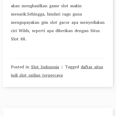
akan menghasilkan game slot makin
menarik.Sehingga, hindari ragu guna
mengupayakan gim slot gacor apa menyediakan
ciri Wilds, seperti apa diberikan dengan Situs
Slot 88.
Posted in
Slot Indonesia
Tagged
daftar situs
judi slot online terpercaya