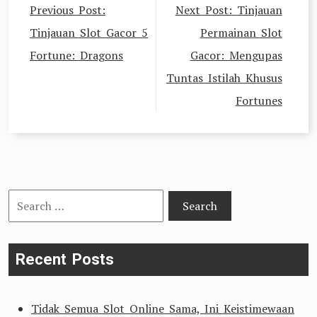
Post
Previous Post:
Next Post:
Tinjauan
navigation
Tinjauan Slot Gacor 5
Permainan Slot
Fortune: Dragons
Gacor: Mengupas
Tuntas Istilah Khusus
Fortunes
Search
for:
Recent Posts
Tidak Semua Slot Online Sama, Ini Keistimewaan