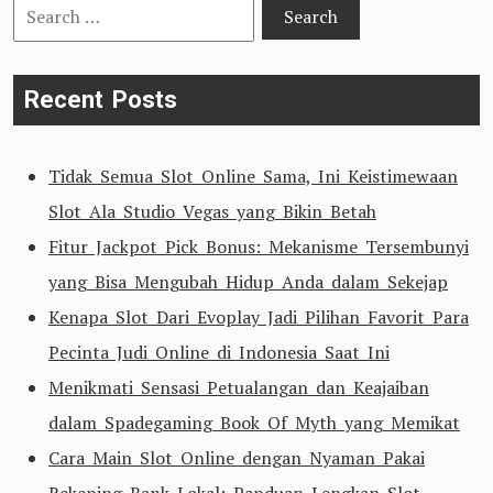
Search
for:
Recent Posts
Tidak Semua Slot Online Sama, Ini Keistimewaan
Slot Ala Studio Vegas yang Bikin Betah
Fitur Jackpot Pick Bonus: Mekanisme Tersembunyi
yang Bisa Mengubah Hidup Anda dalam Sekejap
Kenapa Slot Dari Evoplay Jadi Pilihan Favorit Para
Pecinta Judi Online di Indonesia Saat Ini
Menikmati Sensasi Petualangan dan Keajaiban
dalam Spadegaming Book Of Myth yang Memikat
Cara Main Slot Online dengan Nyaman Pakai