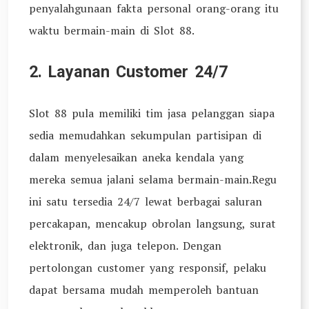
penyalahgunaan fakta personal orang-orang itu
waktu bermain-main di Slot 88.
2. Layanan Customer 24/7
Slot 88 pula memiliki tim jasa pelanggan siapa
sedia memudahkan sekumpulan partisipan di
dalam menyelesaikan aneka kendala yang
mereka semua jalani selama bermain-main.Regu
ini satu tersedia 24/7 lewat berbagai saluran
percakapan, mencakup obrolan langsung, surat
elektronik, dan juga telepon. Dengan
pertolongan customer yang responsif, pelaku
dapat bersama mudah memperoleh bantuan