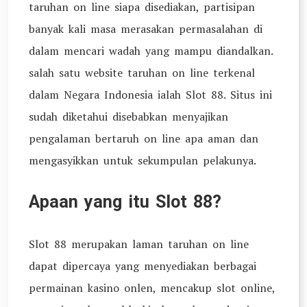
taruhan on line siapa disediakan, partisipan
banyak kali masa merasakan permasalahan di
dalam mencari wadah yang mampu diandalkan.
salah satu website taruhan on line terkenal
dalam Negara Indonesia ialah Slot 88. Situs ini
sudah diketahui disebabkan menyajikan
pengalaman bertaruh on line apa aman dan
mengasyikkan untuk sekumpulan pelakunya.
Apaan yang itu Slot 88?
Slot 88 merupakan laman taruhan on line
dapat dipercaya yang menyediakan berbagai
permainan kasino onlen, mencakup slot online,