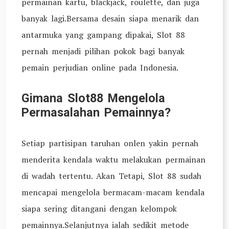
permainan kartu, blackjack, roulette, dan juga
banyak lagi.Bersama desain siapa menarik dan
antarmuka yang gampang dipakai, Slot 88
pernah menjadi pilihan pokok bagi banyak
pemain perjudian online pada Indonesia.
Gimana Slot88 Mengelola
Permasalahan Pemainnya?
Setiap partisipan taruhan onlen yakin pernah
menderita kendala waktu melakukan permainan
di wadah tertentu. Akan Tetapi, Slot 88 sudah
mencapai mengelola bermacam-macam kendala
siapa sering ditangani dengan kelompok
pemainnya.Selanjutnya ialah sedikit metode