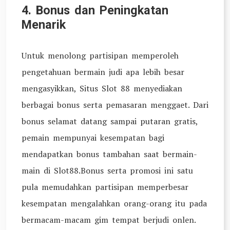
4. Bonus dan Peningkatan
Menarik
Untuk menolong partisipan memperoleh
pengetahuan bermain judi apa lebih besar
mengasyikkan, Situs Slot 88 menyediakan
berbagai bonus serta pemasaran menggaet. Dari
bonus selamat datang sampai putaran gratis,
pemain mempunyai kesempatan bagi
mendapatkan bonus tambahan saat bermain-
main di Slot88.Bonus serta promosi ini satu
pula memudahkan partisipan memperbesar
kesempatan mengalahkan orang-orang itu pada
bermacam-macam gim tempat berjudi onlen.