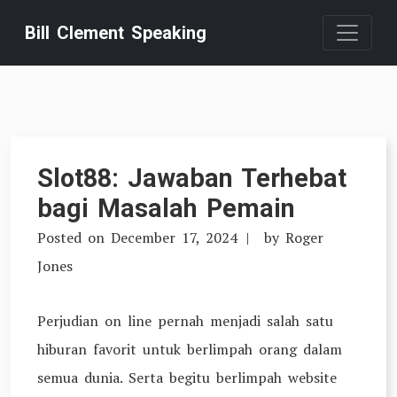
Skip
Bill Clement Speaking
to
content
Slot88: Jawaban Terhebat
bagi Masalah Pemain
Posted on
December 17, 2024
by
Roger
Jones
Perjudian on line pernah menjadi salah satu
hiburan favorit untuk berlimpah orang dalam
semua dunia. Serta begitu berlimpah website