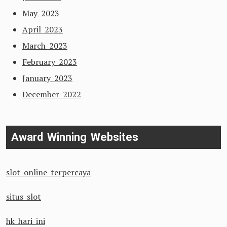
May 2023
April 2023
March 2023
February 2023
January 2023
December 2022
Award Winning Websites
slot online terpercaya
situs slot
hk hari ini