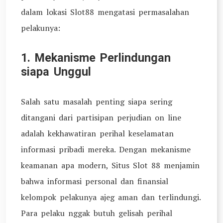
dalam lokasi Slot88 mengatasi permasalahan
pelakunya:
1. Mekanisme Perlindungan
siapa Unggul
Salah satu masalah penting siapa sering
ditangani dari partisipan perjudian on line
adalah kekhawatiran perihal keselamatan
informasi pribadi mereka. Dengan mekanisme
keamanan apa modern, Situs Slot 88 menjamin
bahwa informasi personal dan finansial
kelompok pelakunya ajeg aman dan terlindungi.
Para pelaku nggak butuh gelisah perihal