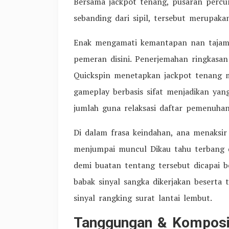
Bersama jackpot tenang, pusaran perc
sebanding dari sipil, tersebut merupaka
Enak mengamati kemantapan nan tajam p
pemeran disini. Penerjemahan ringkasan 
Quickspin menetapkan jackpot tenang me
gameplay berbasis sifat menjadikan ya
jumlah guna relaksasi daftar pemenuhan
Di dalam frasa keindahan, ana menaksi
menjumpai muncul Dikau tahu terbang d
demi buatan tentang tersebut dicapai b
babak sinyal sangka dikerjakan beserta t
sinyal rangking surat lantai lembut.
Tanggungan & Komposi