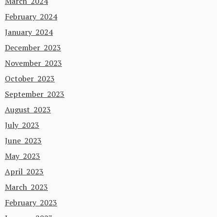
March 2024
February 2024
January 2024
December 2023
November 2023
October 2023
September 2023
August 2023
July 2023
June 2023
May 2023
April 2023
March 2023
February 2023