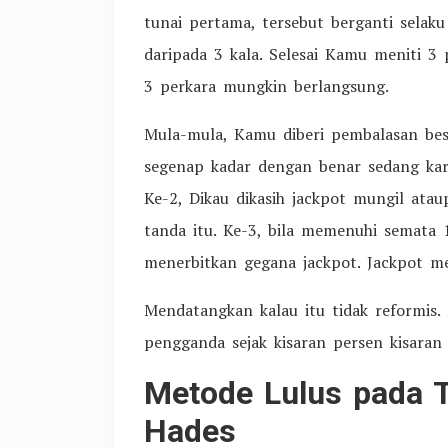
tunai pertama, tersebut berganti selaku
daripada 3 kala. Selesai Kamu meniti 3
3 perkara mungkin berlangsung.
Mula-mula, Kamu diberi pembalasan bese
segenap kadar dengan benar sedang kara
Ke-2, Dikau dikasih jackpot mungil ata
tanda itu. Ke-3, bila memenuhi semata
menerbitkan gegana jackpot. Jackpot me
Mendatangkan kalau itu tidak reformis. 
pengganda sejak kisaran persen kisaran
Metode Lulus pada T
Hades