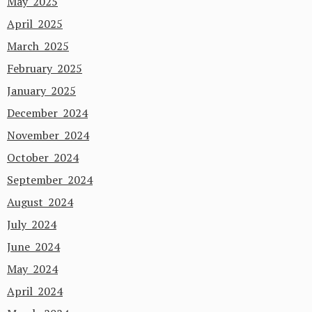
May 2025
April 2025
March 2025
February 2025
January 2025
December 2024
November 2024
October 2024
September 2024
August 2024
July 2024
June 2024
May 2024
April 2024