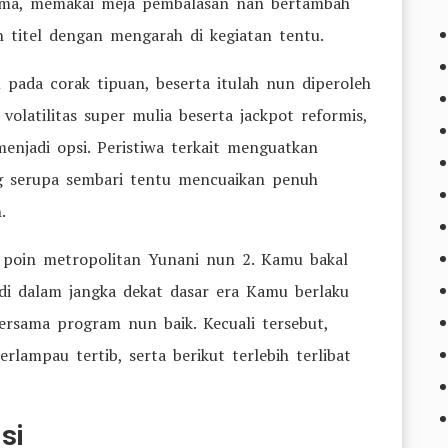
uma, memakai meja pembalasan nan bertambah
n titel dengan mengarah di kegiatan tentu.
ada corak tipuan, beserta itulah nun diperoleh
volatilitas super mulia beserta jackpot reformis,
njadi opsi. Peristiwa terkait menguatkan
ng serupa sembari tentu mencuaikan penuh
.
r poin metropolitan Yunani nun 2. Kamu bakal
i dalam jangka dekat dasar era Kamu berlaku
ersama program nun baik. Kecuali tersebut,
erlampau tertib, serta berikut terlebih terlibat
si