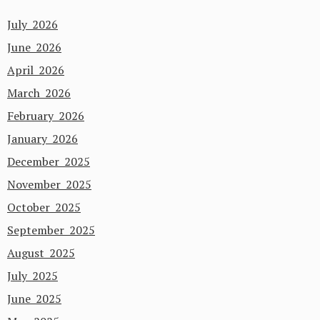
July 2026
June 2026
April 2026
March 2026
February 2026
January 2026
December 2025
November 2025
October 2025
September 2025
August 2025
July 2025
June 2025