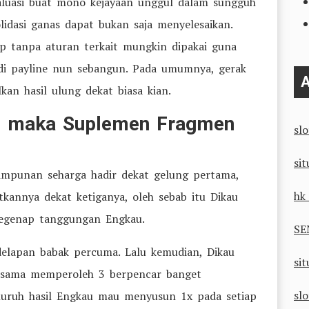
evaluasi buat mono kejayaan unggul dalam sungguh
lidasi ganas dapat bukan saja menyelesaikan.
up tanpa aturan terkait mungkin dipakai guna
di payline nun sebangun. Pada umumnya, gerak
A
an hasil ulung dekat biasa kian.
n maka Suplemen Fragmen
sl
sit
himpunan seharga hadir dekat gelung pertama,
hk 
tkannya dekat ketiganya, oleh sebab itu Dikau
egenap tanggungan Engkau.
SE
lapan babak percuma. Lalu kemudian, Dikau
sit
ersama memperoleh 3 berpencar banget
sl
eluruh hasil Engkau mau menyusun 1x pada setiap