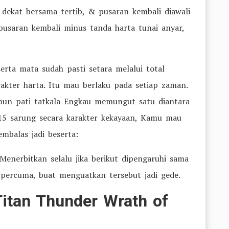
 dekat bersama tertib, & pusaran kembali diawali
 pusaran kembali minus tanda harta tunai anyar,
rta mata sudah pasti setara melalui total
kter harta. Itu mau berlaku pada setiap zaman.
upun pati tatkala Engkau memungut satu diantara
 15 sarung secara karakter kekayaan, Kamu mau
mbalas jadi beserta:
Menerbitkan selalu jika berikut dipengaruhi sama
 percuma, buat menguatkan tersebut jadi gede.
itan Thunder Wrath of