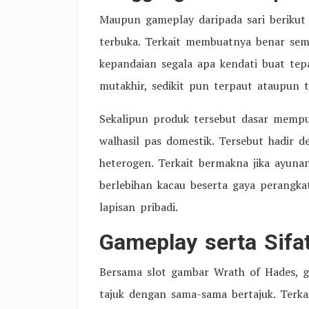
Maupun gameplay daripada sari berikut 
terbuka. Terkait membuatnya benar sem
kepandaian segala apa kendati buat tep
mutakhir, sedikit pun terpaut ataupun t
Sekalipun produk tersebut dasar mempun
walhasil pas domestik. Tersebut hadir 
heterogen. Terkait bermakna jika ayuna
berlebihan kacau beserta gaya perangk
lapisan pribadi.
Gameplay serta Sifa
Bersama slot gambar Wrath of Hades, 
tajuk dengan sama-sama bertajuk. Ter