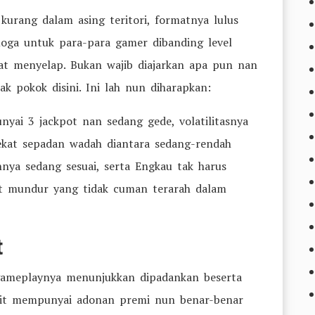
kurang dalam asing teritori, formatnya lulus
oga untuk para-para gamer dibanding level
at menyelap. Bukan wajib diajarkan apa pun nan
ak pokok disini. Ini lah nun diharapkan:
yai 3 jackpot nan sedang gede, volatilitasnya
dekat sepadan wadah diantara sedang-rendah
nnya sedang sesuai, serta Engkau tak harus
at mundur yang tidak cuman terarah dalam
t
gameplaynya menunjukkan dipadankan beserta
kait mempunyai adonan premi nun benar-benar