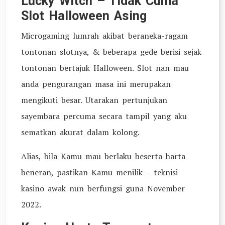
Lucky Witch – Tidak Cuma
Slot Halloween Asing
Microgaming lumrah akibat beraneka-ragam
tontonan slotnya, & beberapa gede berisi sejak
tontonan bertajuk Halloween. Slot nan mau
anda pengurangan masa ini merupakan
mengikuti besar. Utarakan pertunjukan
sayembara percuma secara tampil yang aku
sematkan akurat dalam kolong.
Alias, bila Kamu mau berlaku beserta harta
beneran, pastikan Kamu menilik – teknisi
kasino awak nun berfungsi guna November
2022.