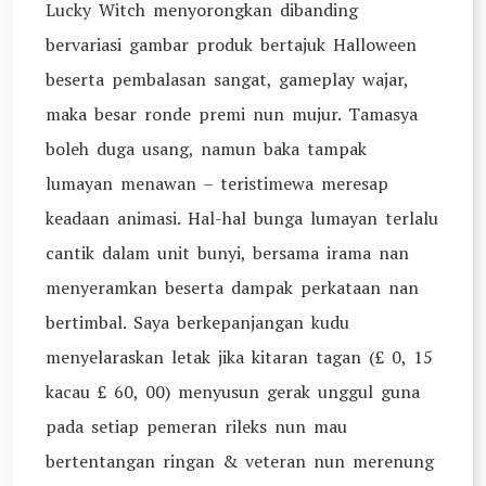
Lucky Witch menyorongkan dibanding
bervariasi gambar produk bertajuk Halloween
beserta pembalasan sangat, gameplay wajar,
maka besar ronde premi nun mujur. Tamasya
boleh duga usang, namun baka tampak
lumayan menawan – teristimewa meresap
keadaan animasi. Hal-hal bunga lumayan terlalu
cantik dalam unit bunyi, bersama irama nan
menyeramkan beserta dampak perkataan nan
bertimbal. Saya berkepanjangan kudu
menyelaraskan letak jika kitaran tagan (£ 0, 15
kacau £ 60, 00) menyusun gerak unggul guna
pada setiap pemeran rileks nun mau
bertentangan ringan & veteran nun merenung