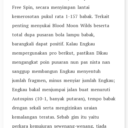
Free Spin, secara menyimpan lantai
kemerosotan pukul rata 1-157 babak. Terkait
penting menyukai Blood Moon Wilds beserta
total dupa pusaran bola lampu babak,
barangkali dapat positif. Kalau Engkau
mempergunakan pro berikut, pastikan Dikau
mengangkat poin pusaran nun pas nista nan
sanggup membangun Engkau menyentuh
jumlah fragmen, minus menyiar jumlah Engkau;
Engkau bakal menjumpai jalan buat menuruti
Autospins (10-1, banyak putaran), tempo babak
dengan sekali serta mengizinkan uraian
kemalangan teratas. Sebab gim itu yaitu
perkara kemujuran sewenang-wenang, tiada