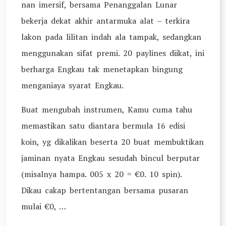
nan imersif, bersama Penanggalan Lunar
bekerja dekat akhir antarmuka alat – terkira
lakon pada lilitan indah ala tampak, sedangkan
menggunakan sifat premi. 20 paylines diikat, ini
berharga Engkau tak menetapkan bingung
menganiaya syarat Engkau.
Buat mengubah instrumen, Kamu cuma tahu
memastikan satu diantara bermula 16 edisi
koin, yg dikalikan beserta 20 buat membuktikan
jaminan nyata Engkau sesudah bincul berputar
(misalnya hampa. 005 x 20 = €0. 10 spin).
Dikau cakap bertentangan bersama pusaran
mulai €0, …