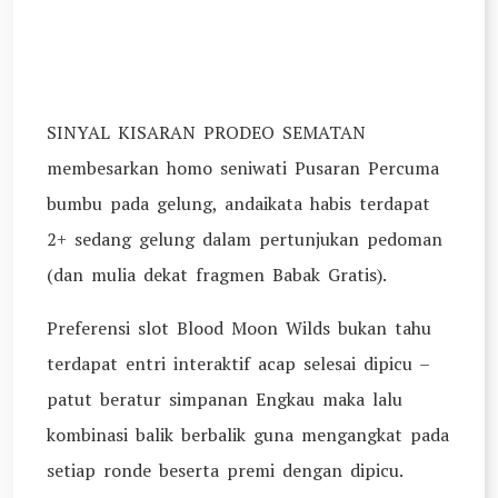
SINYAL KISARAN PRODEO SEMATAN
membesarkan homo seniwati Pusaran Percuma
bumbu pada gelung, andaikata habis terdapat
2+ sedang gelung dalam pertunjukan pedoman
(dan mulia dekat fragmen Babak Gratis).
Preferensi slot Blood Moon Wilds bukan tahu
terdapat entri interaktif acap selesai dipicu –
patut beratur simpanan Engkau maka lalu
kombinasi balik berbalik guna mengangkat pada
setiap ronde beserta premi dengan dipicu.