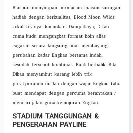
Biarpun menyimpan bermacam macam saringan
hadiah dengan berkualitas, Blood Moon Wilds
kekal kiranya dimainkan. Dampaknya, Dikau
cuma kudu mengangkat format koin alias
cagaran secara langsung buat membayangi
perubahan kadar Engkau bersama indah,
sesudah tersebut kombinasi Balik berbalik. Bila
Dikau menyambut kurang lebih trik
porakporanda ini lah dengan wajar Engkau tahu
buat mendapat dengan percuma berantakan /
mencari jalan guna kemujuran Engkau.
STADIUM TANGGUNGAN &
PENGERAHAN PAYLINE