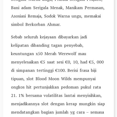
Bani adam Serigala Menak, Manikam Permasan,
Asosiasi Remaja, Sodok Warna ungu, memakai
simbol Berkorban Ahmar.
Sebab seluruh kejayaan dibayarkan jadi
kelipatan dibanding tagan penyebab,
keuntungan x50 Merah Werewolf mau
menyelesaikan €5 saat sesi €0, 10, had €5, 000
di simpanan tertinggi €100. Berisi frasa biji
tipuan, slot Blood Moon Wilds mempunyai
ongkos hit pertunjukkan pedoman pukul rata
21. 1% bersama volatilitas lantai menyisihkan,
menjadikannya slot dengan kerap mungkin siap
mendatangkan bagian jumlah yg cara – semasa