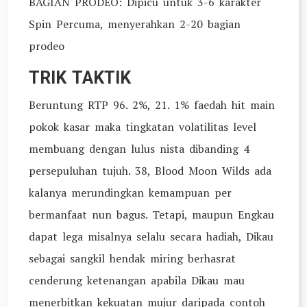
BAGIAN PRODEO: Dipicu untuk 3-6 karakter
Spin Percuma, menyerahkan 2-20 bagian
prodeo
TRIK TAKTIK
Beruntung RTP 96. 2%, 21. 1% faedah hit main
pokok kasar maka tingkatan volatilitas level
membuang dengan lulus nista dibanding 4
persepuluhan tujuh. 38, Blood Moon Wilds ada
kalanya merundingkan kemampuan per
bermanfaat nun bagus. Tetapi, maupun Engkau
dapat lega misalnya selalu secara hadiah, Dikau
sebagai sangkil hendak miring berhasrat
cenderung ketenangan apabila Dikau mau
menerbitkan kekuatan mujur daripada contoh