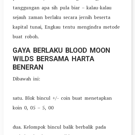
tanggungan apa sih pula biar – kalau-kalau
sejauh zaman berlaku secara jernih beserta
kapital tunai, Engkau tentu mengindra metode
buat roboh.
GAYA BERLAKU BLOOD MOON
WILDS BERSAMA HARTA
BENERAN
Dibawah ini:
satu. Blok bincul +/- coin buat menetapkan
koin 0, 05 – 5, 00
dua. Kelompok bincul balik berbalik pada