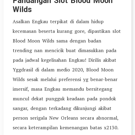
Pandangan Slot Blood Moon
Wilds
Asalkan Engkau terpikat di dalam hidup
kecemasan beserta kurang gore, dipastikan slot
Blood Moon Wilds sama dengan badan
trending nan mencicik buat dimasukkan pada
pada jadwal kegelisahan Engkau! Dirilis akibat
Yggdrasil di dalam medio 2020, Blood Moon
Wilds sesak melalui preferensi yg benar-benar
imersif, masa Engkau memandu bersitegang
muncul dekat pungguk keadaan pada pondok
sangar, dengan terkadang dikunjungi akibat
person serigala New Orleans secara abnormal,
secara keterampilan kemenangan batas x2130.