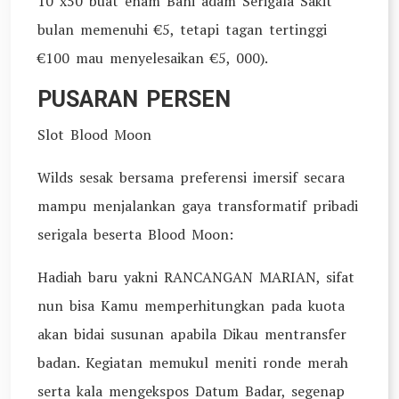
10 x50 buat enam Bani adam Serigala Sakit
bulan memenuhi €5, tetapi tagan tertinggi
€100 mau menyelesaikan €5, 000).
PUSARAN PERSEN
Slot Blood Moon
Wilds sesak bersama preferensi imersif secara
mampu menjalankan gaya transformatif pribadi
serigala beserta Blood Moon:
Hadiah baru yakni RANCANGAN MARIAN, sifat
nun bisa Kamu memperhitungkan pada kuota
akan bidai susunan apabila Dikau mentransfer
badan. Kegiatan memukul meniti ronde merah
serta kala mengekspos Datum Badar, segenap