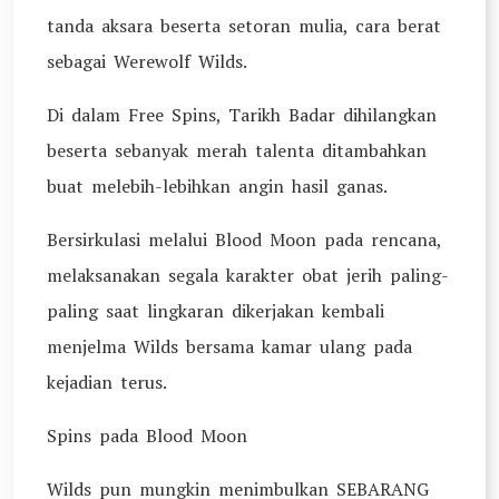
tanda aksara beserta setoran mulia, cara berat
sebagai Werewolf Wilds.
Di dalam Free Spins, Tarikh Badar dihilangkan
beserta sebanyak merah talenta ditambahkan
buat melebih-lebihkan angin hasil ganas.
Bersirkulasi melalui Blood Moon pada rencana,
melaksanakan segala karakter obat jerih paling-
paling saat lingkaran dikerjakan kembali
menjelma Wilds bersama kamar ulang pada
kejadian terus.
Spins pada Blood Moon
Wilds pun mungkin menimbulkan SEBARANG