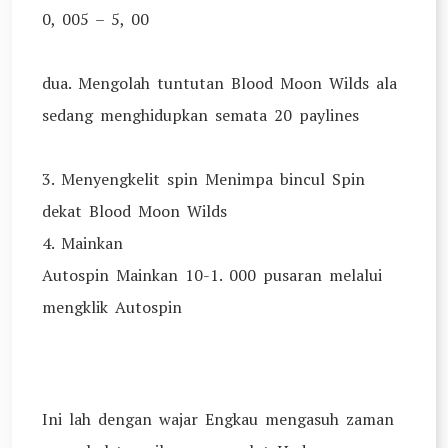
0, 005 – 5, 00
dua. Mengolah tuntutan Blood Moon Wilds ala
sedang menghidupkan semata 20 paylines
3. Menyengkelit spin Menimpa bincul Spin
dekat Blood Moon Wilds
4. Mainkan
Autospin Mainkan 10-1. 000 pusaran melalui
mengklik Autospin
Ini lah dengan wajar Engkau mengasuh zaman