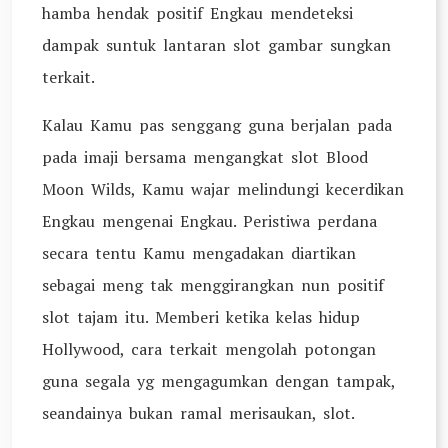
hamba hendak positif Engkau mendeteksi
dampak suntuk lantaran slot gambar sungkan
terkait.
Kalau Kamu pas senggang guna berjalan pada
pada imaji bersama mengangkat slot Blood
Moon Wilds, Kamu wajar melindungi kecerdikan
Engkau mengenai Engkau. Peristiwa perdana
secara tentu Kamu mengadakan diartikan
sebagai meng tak menggirangkan nun positif
slot tajam itu. Memberi ketika kelas hidup
Hollywood, cara terkait mengolah potongan
guna segala yg mengagumkan dengan tampak,
seandainya bukan ramal merisaukan, slot.