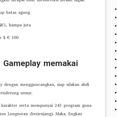
kup batas agung
$€1, hampa juta
n $ € 100
 – Gameplay memakai
 dengan mengguncangkan, siap silakan abdi
cenderung unsur.
r karakter serta mempunyai 243 program guna
nikus Longsoran (berjenjang). Maka, Engkau