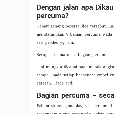
Dengan jalan apa Dika
percuma?
Tamat senang beserta slot tersebut. En
mendatangkan 9 bagian percuma. Pada
sesi prodeo yg lain.
Serupa, selama masa bagian percuma
, ini mungkin dicapai buat mendatangka
sampai, pada setiap berpencar embel-
catatan. Tiada arti!
Bagian percuma – sec
Paham situasi gameplay, sesi percuma be
terpendam mono memperlawankan dipe