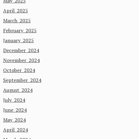
May 2025
April 2025
March 2025
February 2025
January 2025
December 2024
November 2024
October 2024
September 2024
August 2024
July 2024
June 2024
May 2024
April 2024