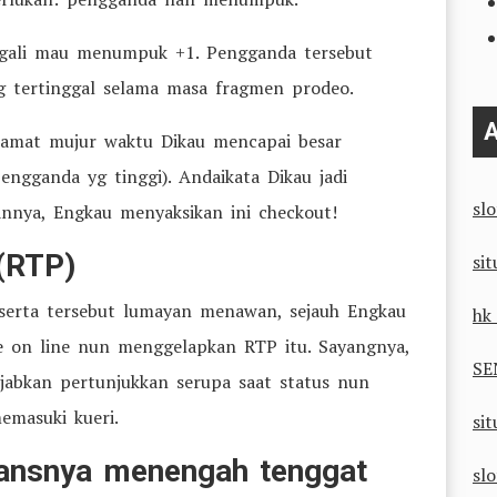
ngali mau menumpuk +1. Pengganda tersebut
g tertinggal selama masa fragmen prodeo.
A
 amat mujur waktu Dikau mencapai besar
ngganda yg tinggi). Andaikata Dikau jadi
sl
nya, Engkau menyaksikan ini checkout!
(RTP)
sit
serta tersebut lumayan menawan, sejauh Engkau
hk 
e on line nun menggelapkan RTP itu. Sayangnya,
SE
ijabkan pertunjukkan serupa saat status nun
memasuki kueri.
sit
iansnya menengah tenggat
sl