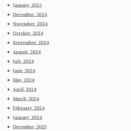
January 2025
December 2024
November 2024
October 2024
September 2024
August 2024
July 2024
June 2024
May 2024
April 2024
March 2024
February 2024
January 2024
December 2023