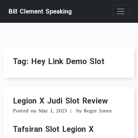
Skip
Bill Clement Speaking
to
content
Tag:
Hey Link Demo Slot
Legion X Judi Slot Review
Posted on
May 1, 2023
by
Roger Jones
Tafsiran Slot Legion X