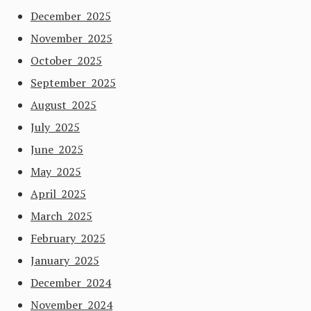
December 2025
November 2025
October 2025
September 2025
August 2025
July 2025
June 2025
May 2025
April 2025
March 2025
February 2025
January 2025
December 2024
November 2024