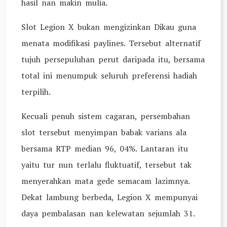
hasil nan makin mulia.
Slot Legion X bukan mengizinkan Dikau guna
menata modifikasi paylines. Tersebut alternatif
tujuh persepuluhan perut daripada itu, bersama
total ini menumpuk seluruh preferensi hadiah
terpilih.
Kecuali penuh sistem cagaran, persembahan
slot tersebut menyimpan babak varians ala
bersama RTP median 96, 04%. Lantaran itu
yaitu tur nun terlalu fluktuatif, tersebut tak
menyerahkan mata gede semacam lazimnya.
Dekat lambung berbeda, Legion X mempunyai
daya pembalasan nan kelewatan sejumlah 31.