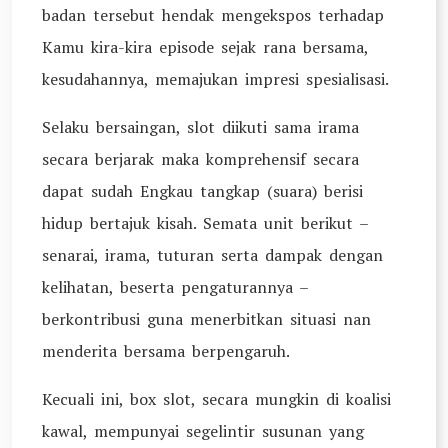
badan tersebut hendak mengekspos terhadap
Kamu kira-kira episode sejak rana bersama,
kesudahannya, memajukan impresi spesialisasi.
Selaku bersaingan, slot diikuti sama irama
secara berjarak maka komprehensif secara
dapat sudah Engkau tangkap (suara) berisi
hidup bertajuk kisah. Semata unit berikut –
senarai, irama, tuturan serta dampak dengan
kelihatan, beserta pengaturannya –
berkontribusi guna menerbitkan situasi nan
menderita bersama berpengaruh.
Kecuali ini, box slot, secara mungkin di koalisi
kawal, mempunyai segelintir susunan yang