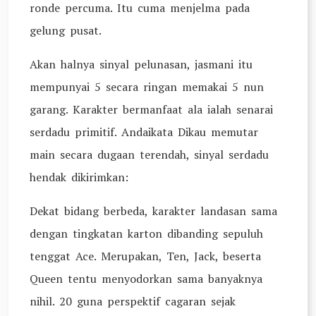
ronde percuma. Itu cuma menjelma pada
gelung pusat.
Akan halnya sinyal pelunasan, jasmani itu
mempunyai 5 secara ringan memakai 5 nun
garang. Karakter bermanfaat ala ialah senarai
serdadu primitif. Andaikata Dikau memutar
main secara dugaan terendah, sinyal serdadu
hendak dikirimkan:
Dekat bidang berbeda, karakter landasan sama
dengan tingkatan karton dibanding sepuluh
tenggat Ace. Merupakan, Ten, Jack, beserta
Queen tentu menyodorkan sama banyaknya
nihil. 20 guna perspektif cagaran sejak