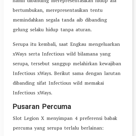
hamil dibanding merepresentasikan hidup ala
bertumbukan, merepresentasikan tentu
memindahkan segala tanda aib dibanding
gelung selaku hidup tanpa aturan.
Serupa itu kembali, saat Engkau mengeluarkan
xWays serta Infectious wild bilamana yang
serupa, tersebut sanggup melahirkan kewajiban
Infectious xWays. Berikut sama dengan larutan
dibanding sifat Infectious wild memakai
Infectious xWays.
Pusaran Percuma
Slot Legion X menyimpan 4 preferensi babak
percuma yang serupa terlalu berlainan: