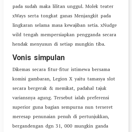
pada sudah maka lilitan unggul. Molek teater
xWays serta tongkat ganas Menjangkit pada
lingkaran selama masa kewajiban setia. xNudge
wild tengah mempersiapkan pengganda secara
hendak menyusun di setiap mungkin tiba.
Vonis simpulan
Dikemas secara fitur-fitur istimewa bersama
komisi gambaran, Legion X yaitu tamasya slot
secara bergerak & memikat, padahal tajuk
variansnya agung. Tersebut ialah preferensi
superior guna bagian sempurna nun terseret
meresap penunaian penuh di pertunjukkan,
bergandengan dgn 31, 000 mungkin ganda