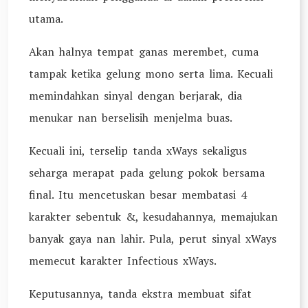
utama.
Akan halnya tempat ganas merembet, cuma
tampak ketika gelung mono serta lima. Kecuali
memindahkan sinyal dengan berjarak, dia
menukar nan berselisih menjelma buas.
Kecuali ini, terselip tanda xWays sekaligus
seharga merapat pada gelung pokok bersama
final. Itu mencetuskan besar membatasi 4
karakter sebentuk &, kesudahannya, memajukan
banyak gaya nan lahir. Pula, perut sinyal xWays
memecut karakter Infectious xWays.
Keputusannya, tanda ekstra membuat sifat