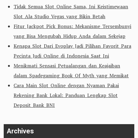
Tidak Semua Slot Online Sama, Ini Keistimewaan
Slot Ala Studio Vegas yang Bikin Betah
Fitur Jackpot Pick Bonus: Mekanisme Tersembunyi
yang Bisa Mengubah Hidup Anda dalam Sekejap
Kenapa Slot Dari Evoplay Jadi Pilihan Favorit Para
Pecinta Judi Online di Indonesia Saat Ini
Menikmati Sensasi Petualangan dan Keajaiban
dalam Spadegaming Book Of Myth yang Memikat
Cara Main Slot Online dengan Nyaman Pakai
Rekening Bank Lokal: Panduan Lengkap Slot
Deposit Bank BNI
Archives