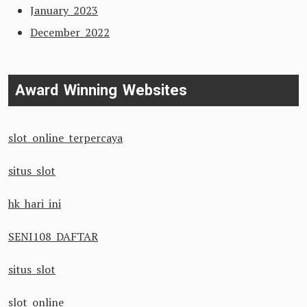
January 2023
December 2022
Award Winning Websites
slot online terpercaya
situs slot
hk hari ini
SENI108 DAFTAR
situs slot
slot online