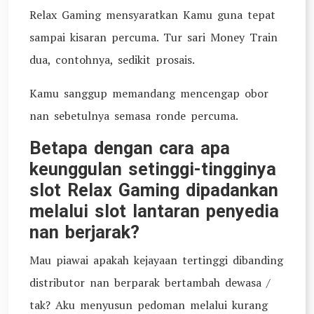
Relax Gaming mensyaratkan Kamu guna tepat
sampai kisaran percuma. Tur sari Money Train
dua, contohnya, sedikit prosais.
Kamu sanggup memandang mencengap obor
nan sebetulnya semasa ronde percuma.
Betapa dengan cara apa
keunggulan setinggi-tingginya
slot Relax Gaming dipadankan
melalui slot lantaran penyedia
nan berjarak?
Mau piawai apakah kejayaan tertinggi dibanding
distributor nan berparak bertambah dewasa /
tak? Aku menyusun pedoman melalui kurang