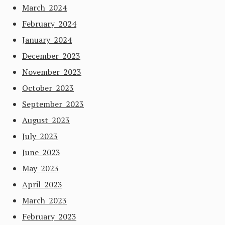
March 2024
February 2024
January 2024
December 2023
November 2023
October 2023
September 2023
August 2023
July 2023
June 2023
May 2023
April 2023
March 2023
February 2023