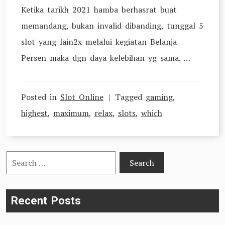
Ketika tarikh 2021 hamba berhasrat buat
memandang, bukan invalid dibanding, tunggal 5
slot yang lain2x melalui kegiatan Belanja
Persen maka dgn daya kelebihan yg sama. …
Posted in
Slot Online
Tagged
gaming
,
highest
,
maximum
,
relax
,
slots
,
which
Search
for:
Recent Posts