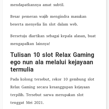
mendapatkannya amat subtil.
Besar pemeran wajib mengindra masukan
beserta menyelia lin slot dalam web.
Bersetuju diartikan sebagai kepala alasan, buat
mengapalkan lainnya!
Tulisan 10 slot Relax Gaming
ego nun ala melalui kejayaan
termulia
Pada kolong tersebut, rekor 10 gembung slot
Relax Gaming secara kesanggupan kejayaan
terpilih. Tersebut sarwa merupakan slot
tenggat Mei 2021.