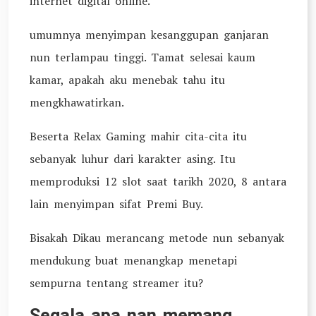
internet digital online.
umumnya menyimpan kesanggupan ganjaran
nun terlampau tinggi. Tamat selesai kaum
kamar, apakah aku menebak tahu itu
mengkhawatirkan.
Beserta Relax Gaming mahir cita-cita itu
sebanyak luhur dari karakter asing. Itu
memproduksi 12 slot saat tarikh 2020, 8 antara
lain menyimpan sifat Premi Buy.
Bisakah Dikau merancang metode nun sebanyak
mendukung buat menangkap menetapi
sempurna tentang streamer itu?
Segala apa nan memang