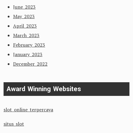
June 2023
May 2023
April 2023
March 2023
February 2023
January 2023
December 2022
Award Winning Websites
slot online terpercaya
situs slot