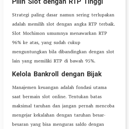
Pilih Slot dengan RTP Tinggi
Strategi paling dasar namun sering terlupakan
adalah memilih slot dengan angka RTP terbaik.
Slot Mochimon umumnya menawarkan RTP
96% ke atas, yang sudah cukup
menguntungkan bila dibandingkan dengan slot
lain yang memiliki RTP di bawah 95%.
Kelola Bankroll dengan Bijak
Manajemen keuangan adalah fondasi utama
saat bermain slot online. Tentukan batas
maksimal taruhan dan jangan pernah mencoba
mengejar kekalahan dengan taruhan besar-
besaran yang bisa menguras saldo dengan