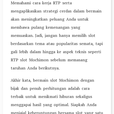
Memahami cara kerja RTP serta
mengaplikasikan strategi cerdas dalam bermain
akan meningkatkan peluang Anda untuk
membawa pulang kemenangan yang
memuaskan. Jadi, jangan hanya memilih slot
berdasarkan tema atau popularitas semata, tapi
gali lebih dalam hingga ke aspek teknis seperti
RTP slot Mochimon sebelum memasang
taruhan Anda berikutnya.
Akhir kata, bermain slot Mochimon dengan
bijak dan penuh perhitungan adalah cara
terbaik untuk menikmati hiburan sekaligus
menggapai hasil yang optimal. Siapkah Anda
menjajal keberuntungan bersama slot yang satu