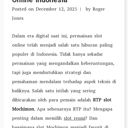
Posted on
December 12, 2025
by
Roger
Jones
Dalam era digital saat ini, permainan slot
online telah menjadi salah satu hiburan paling
populer di Indonesia. Tidak hanya sekadar
permainan yang mengandalkan keberuntungan,
tapi juga membutuhkan strategi dan
pemahaman mendalam terhadap aspek teknis di
baliknya. Salah satu istilah yang sering
dibicarakan oleh para pemain adalah
RTP slot
Mochimon
. Apa sebenarnya RTP itu? Mengapa
penting dalam memilih
slot resmi
? Dan
bagaimana slot Mochimon menjadi favorit di