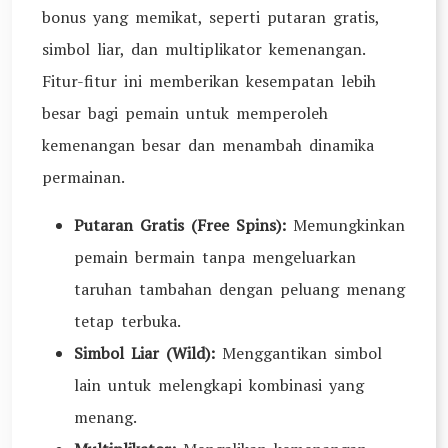
bonus yang memikat, seperti putaran gratis,
simbol liar, dan multiplikator kemenangan.
Fitur-fitur ini memberikan kesempatan lebih
besar bagi pemain untuk memperoleh
kemenangan besar dan menambah dinamika
permainan.
Putaran Gratis (Free Spins):
Memungkinkan
pemain bermain tanpa mengeluarkan
taruhan tambahan dengan peluang menang
tetap terbuka.
Simbol Liar (Wild):
Menggantikan simbol
lain untuk melengkapi kombinasi yang
menang.