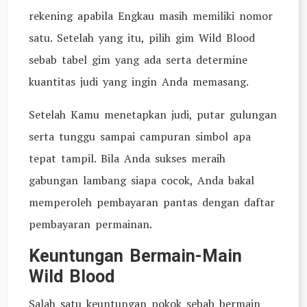
rekening apabila Engkau masih memiliki nomor
satu. Setelah yang itu, pilih gim Wild Blood
sebab tabel gim yang ada serta determine
kuantitas judi yang ingin Anda memasang.
Setelah Kamu menetapkan judi, putar gulungan
serta tunggu sampai campuran simbol apa
tepat tampil. Bila Anda sukses meraih
gabungan lambang siapa cocok, Anda bakal
memperoleh pembayaran pantas dengan daftar
pembayaran permainan.
Keuntungan Bermain-Main
Wild Blood
Salah satu keuntungan pokok sebab bermain