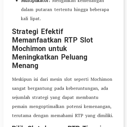
Multiplikator:
Mengalikan kemenangan
dalam putaran tertentu hingga beberapa
kali lipat.
Strategi Efektif
Memanfaatkan RTP Slot
Mochimon untuk
Meningkatkan Peluang
Menang
Meskipun isi dari mesin slot seperti Mochimon
sangat bergantung pada keberuntungan, ada
sejumlah strategi yang dapat membantu
pemain mengoptimalkan potensi kemenangan,
terutama dengan memahami RTP yang dimiliki.