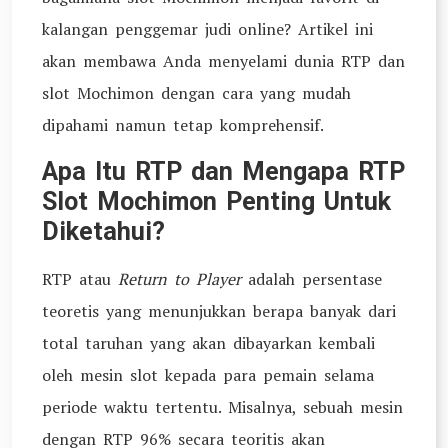
kalangan penggemar judi online? Artikel ini
akan membawa Anda menyelami dunia RTP dan
slot Mochimon dengan cara yang mudah
dipahami namun tetap komprehensif.
Apa Itu RTP dan Mengapa RTP
Slot Mochimon Penting Untuk
Diketahui?
RTP atau
Return to Player
adalah persentase
teoretis yang menunjukkan berapa banyak dari
total taruhan yang akan dibayarkan kembali
oleh mesin slot kepada para pemain selama
periode waktu tertentu. Misalnya, sebuah mesin
dengan RTP 96% secara teoritis akan