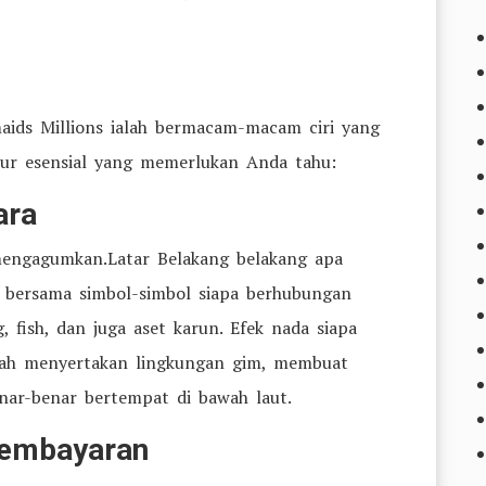
aids Millions ialah bermacam-macam ciri yang
itur esensial yang memerlukan Anda tahu:
ara
 mengagumkan.Latar Belakang belakang apa
 bersama simbol-simbol siapa berhubungan
, fish, dan juga aset karun. Efek nada siapa
ah menyertakan lingkungan gim, membuat
nar-benar bertempat di bawah laut.
Pembayaran