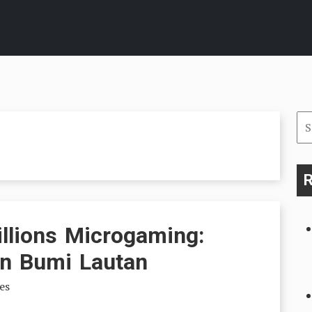
Se
for
R
llions Microgaming:
n Bumi Lautan
es