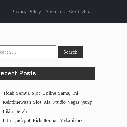
Privacy Policy
About us
Contact us
arch
:
ecent Posts
Tidak Semua Slot Online Sama, Ini
Keistimewaan Slot Ala Studio Vegas yang
Bikin Betah
Fitur Jackpot Pick Bonus: Mekanisme