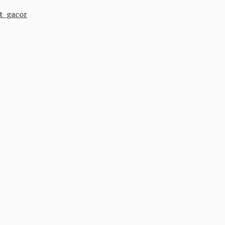
ot gacor