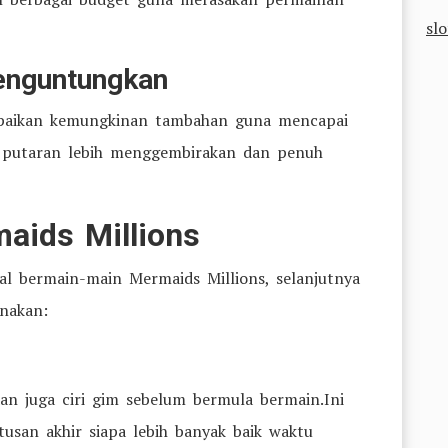
sl
Menguntungkan
mpaikan kemungkinan tambahan guna mencapai
ap putaran lebih menggembirakan dan penuh
aids Millions
l bermain-main Mermaids Millions, selanjutnya
nakan:
n juga ciri gim sebelum bermula bermain.Ini
san akhir siapa lebih banyak baik waktu