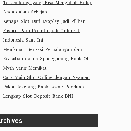
Tersembunyi yang Bisa Mengubah Hidup
Anda dalam Sekejap
Kenapa Slot Dari Evoplay Jadi Pilihan
Favorit Para Pecinta Judi Online di
Indonesia Saat Ini
Menikmati Sensasi Petualangan dan
Keajaiban dalam Spadegaming Book Of
Myth yang Memikat
Cara Main Slot Online dengan Nyaman
Pakai Rekening Bank Lokal: Panduan
Lengkap Slot Deposit Bank BNI
rchives