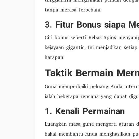
tanpa merasa terbebani.
3. Fitur Bonus siapa 
Ciri bonus seperti Bebas Spins menya
kejayaan gigantic. Ini menjadikan seti
harapan.
Taktik Bermain Merm
Guna memperbaiki peluang Anda interna
ialah beberapa rencana yang dapat digu
1. Kenali Permainan
Luangkan masa guna mengerti aturan da
bakal membantu Anda menghasilkan putu