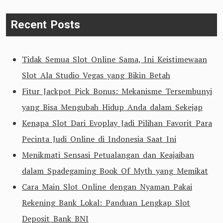
Recent Posts
Tidak Semua Slot Online Sama, Ini Keistimewaan
Slot Ala Studio Vegas yang Bikin Betah
Fitur Jackpot Pick Bonus: Mekanisme Tersembunyi
yang Bisa Mengubah Hidup Anda dalam Sekejap
Kenapa Slot Dari Evoplay Jadi Pilihan Favorit Para
Pecinta Judi Online di Indonesia Saat Ini
Menikmati Sensasi Petualangan dan Keajaiban
dalam Spadegaming Book Of Myth yang Memikat
Cara Main Slot Online dengan Nyaman Pakai
Rekening Bank Lokal: Panduan Lengkap Slot
Deposit Bank BNI