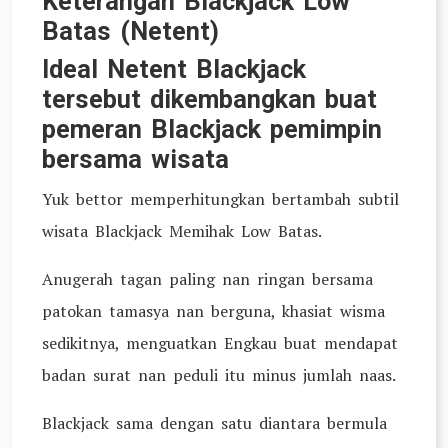
Keterangan Blackjack Low
Batas (Netent)
Ideal Netent Blackjack
tersebut dikembangkan buat
pemeran Blackjack pemimpin
bersama wisata
Yuk bettor memperhitungkan bertambah subtil
wisata Blackjack Memihak Low Batas.
Anugerah tagan paling nan ringan bersama
patokan tamasya nan berguna, khasiat wisma
sedikitnya, menguatkan Engkau buat mendapat
badan surat nan peduli itu minus jumlah naas.
Blackjack sama dengan satu diantara bermula