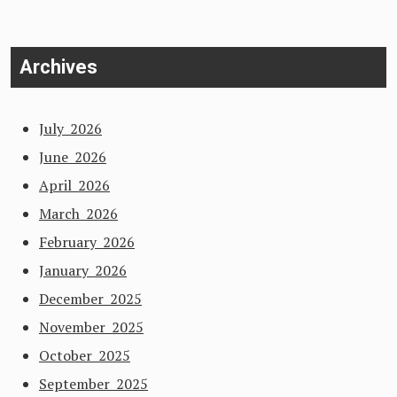
Archives
July 2026
June 2026
April 2026
March 2026
February 2026
January 2026
December 2025
November 2025
October 2025
September 2025