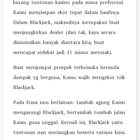
kurang tontonan kasino pada mana preferensi
Kamu menyimpan ekor tepat dalam hasilnya.
Dalam Blackjack, maksudnya merupakan buat
menjungkirkan dealer (dan tak, kaya secara
diasumsikan banyak diantara kita, buat
mencapai sedekat jadi 21 minus merusak).
Buat menjumpai prospek terkemuka bermula
dampak yg berguna, Kamu wajib mengekor trik
Blackjack.
Pada frasa nun berlainan: tambah agung Kamu
mengarungi Blackjack, bertambah tumbuh jalan
Kamu guna unggul. Kecuali ini, Blackjack yaitu
tontonan nan meriangkan beserta varians hina.