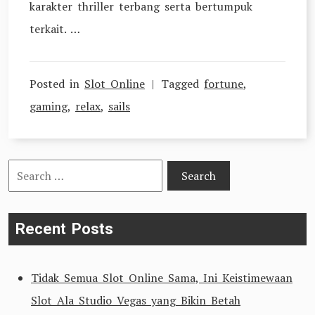
karakter thriller terbang serta bertumpuk
terkait. …
Posted in
Slot Online
Tagged
fortune
,
gaming
,
relax
,
sails
Search
for:
Recent Posts
Tidak Semua Slot Online Sama, Ini Keistimewaan
Slot Ala Studio Vegas yang Bikin Betah