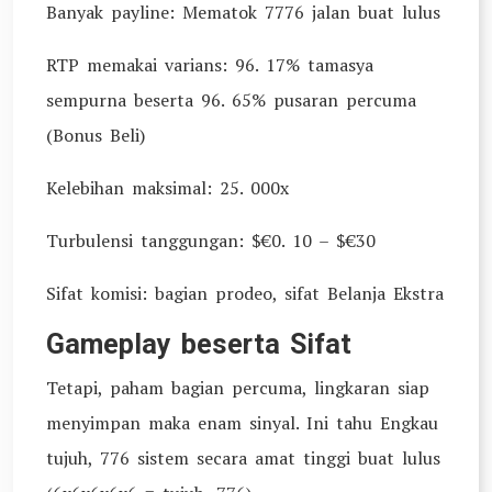
Banyak payline: Mematok 7776 jalan buat lulus
RTP memakai varians: 96. 17% tamasya
sempurna beserta 96. 65% pusaran percuma
(Bonus Beli)
Kelebihan maksimal: 25. 000x
Turbulensi tanggungan: $€0. 10 – $€30
Sifat komisi: bagian prodeo, sifat Belanja Ekstra
Gameplay beserta Sifat
Tetapi, paham bagian percuma, lingkaran siap
menyimpan maka enam sinyal. Ini tahu Engkau
tujuh, 776 sistem secara amat tinggi buat lulus