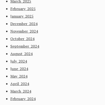
March 2025
February 2025
January 2025
December 2024
November 2024
October 2024
September 2024
August 2024
July 2024
June 2024
May 2024
April 2024
March 2024
February 2024