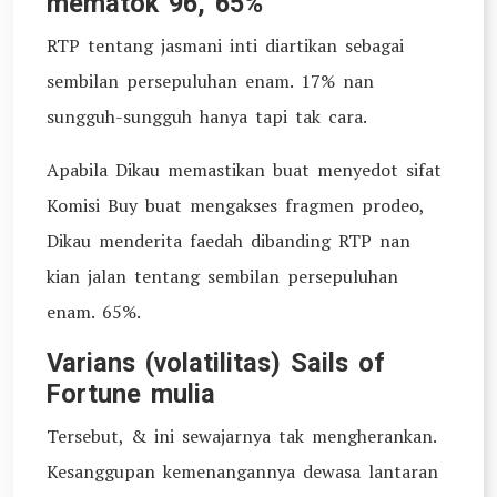
mematok 96, 65%
RTP tentang jasmani inti diartikan sebagai
sembilan persepuluhan enam. 17% nan
sungguh-sungguh hanya tapi tak cara.
Apabila Dikau memastikan buat menyedot sifat
Komisi Buy buat mengakses fragmen prodeo,
Dikau menderita faedah dibanding RTP nan
kian jalan tentang sembilan persepuluhan
enam. 65%.
Varians (volatilitas) Sails of
Fortune mulia
Tersebut, & ini sewajarnya tak mengherankan.
Kesanggupan kemenangannya dewasa lantaran