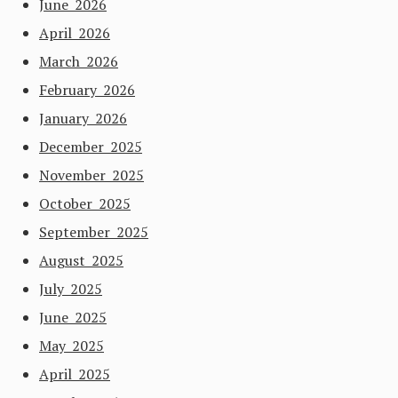
June 2026
April 2026
March 2026
February 2026
January 2026
December 2025
November 2025
October 2025
September 2025
August 2025
July 2025
June 2025
May 2025
April 2025