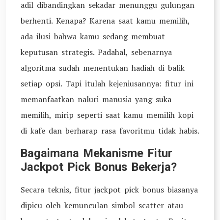
adil dibandingkan sekadar menunggu gulungan
berhenti. Kenapa? Karena saat kamu memilih,
ada ilusi bahwa kamu sedang membuat
keputusan strategis. Padahal, sebenarnya
algoritma sudah menentukan hadiah di balik
setiap opsi. Tapi itulah kejeniusannya: fitur ini
memanfaatkan naluri manusia yang suka
memilih, mirip seperti saat kamu memilih kopi
di kafe dan berharap rasa favoritmu tidak habis.
Bagaimana Mekanisme Fitur
Jackpot Pick Bonus Bekerja?
Secara teknis, fitur jackpot pick bonus biasanya
dipicu oleh kemunculan simbol scatter atau