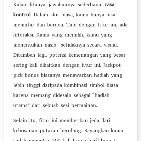
Kalau ditanya, jawabannya sederhana:
rasa
kontrol
. Dalam slot biasa, kamu hanya bisa
memutar dan berdoa. Tapi dengan fitur ini, ada
interaksi. Kamu yang memilih, kamu yang
menentukan nasib—setidaknya secara visual.
Ditambah lagi, potensi kemenangan yang besar
sering kali dikaitkan dengan fitur ini. Jackpot
pick bonus biasanya menawarkan hadiah yang
lebih tinggi daripada kombinasi simbol biasa
karena memang didesain sebagai “hadiah
utama” dari sebuah sesi permainan.
Selain itu, fitur ini memberikan jeda dari
kebosanan putaran berulang. Bayangkan kamu
sudah memutar 200 kali tanpa hasil berarti,