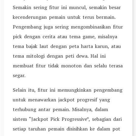
Semakin sering fitur ini muncul, semakin besar
kecenderungan pemain untuk terus bermain.
Pengembang juga sering mengombinasikan fitur
pick dengan cerita atau tema game, misalnya
tema bajak laut dengan peta harta karun, atau
tema mitologi dengan peti dewa. Hal ini
membuat fitur tidak monoton dan selalu terasa
segar.
Selain itu, fitur ini memungkinkan pengembang
untuk menawarkan jackpot progresif yang
terhubung antar pemain. Misalnya, dalam
sistem “Jackpot Pick Progressive”, sebagian dari
setiap taruhan pemain disisihkan ke dalam pot