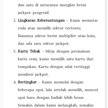
dan satu di antaranya mungkin berisi
jackpot progresif.
Lingkaran Keberuntungan
– Kamu memutar
roda atau memilih sektor tertentu.
Biasanya sektor berisi multiplier atau koin,
dan ada satu sektor jackpot.
Kartu Tebak
– Mirip dengan permainan
kartu remi, kamu memilih satu kartu dari
tumpukan. Kartu dengan nilai tertinggi
memberi jackpot.
Bertingkat
– Kamu memulai dengan
beberapa opsi, lalu setelah memilih, muncul
opsi baru dengan hadiah lebih besar.
Semakin dalam kamu melangkah, semakin