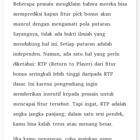
Beberapa pemain mengklaim bahwa mereka bisa
memprediksi kapan fitur pick bonus akan
muncul dengan mengamati pola putaran.
Sayangnya, tidak ada bukti ilmiah yang
mendukung hal ini. Setiap putaran adalah
independen. Namun, ada satu hal yang perlu
diketahui: RTP (Return to Player) dari fitur
bonus seringkali lebih tinggi daripada RTP
dasar. Ini karena pengembang ingin
memberikan insentif kepada pemain untuk
mencapai fitur tersebut. Tapi ingat, RTP adalah
angka jangka panjang; dalam satu sesi pendek,
kamu bisa kalah terus atau menang besar.
Jika kamu penasaran, coba mainkan game