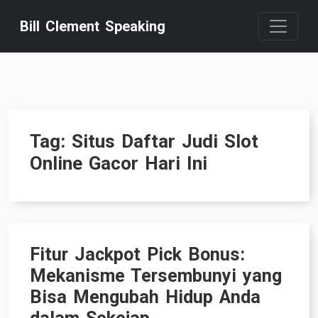
Skip
Bill Clement Speaking
to
content
Tag:
Situs Daftar Judi Slot
Online Gacor Hari Ini
Fitur Jackpot Pick Bonus:
Mekanisme Tersembunyi yang
Bisa Mengubah Hidup Anda