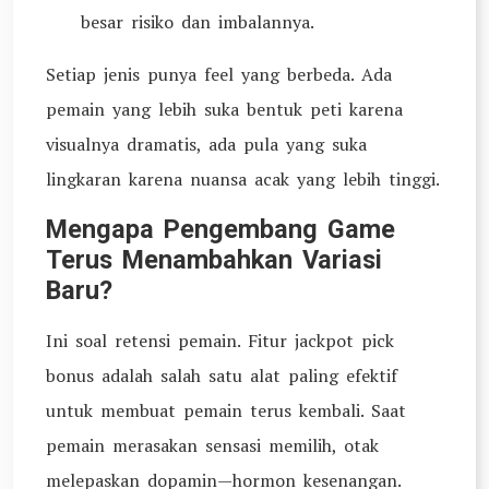
besar risiko dan imbalannya.
Setiap jenis punya feel yang berbeda. Ada
pemain yang lebih suka bentuk peti karena
visualnya dramatis, ada pula yang suka
lingkaran karena nuansa acak yang lebih tinggi.
Mengapa Pengembang Game
Terus Menambahkan Variasi
Baru?
Ini soal retensi pemain. Fitur jackpot pick
bonus adalah salah satu alat paling efektif
untuk membuat pemain terus kembali. Saat
pemain merasakan sensasi memilih, otak
melepaskan dopamin—hormon kesenangan.