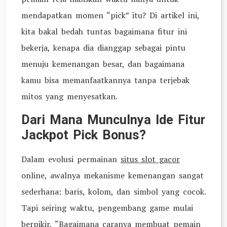
mendapatkan momen “pick” itu? Di artikel ini,
kita bakal bedah tuntas bagaimana fitur ini
bekerja, kenapa dia dianggap sebagai pintu
menuju kemenangan besar, dan bagaimana
kamu bisa memanfaatkannya tanpa terjebak
mitos yang menyesatkan.
Dari Mana Munculnya Ide Fitur
Jackpot Pick Bonus?
Dalam evolusi permainan
situs slot gacor
online, awalnya mekanisme kemenangan sangat
sederhana: baris, kolom, dan simbol yang cocok.
Tapi seiring waktu, pengembang game mulai
berpikir, “Bagaimana caranya membuat pemain