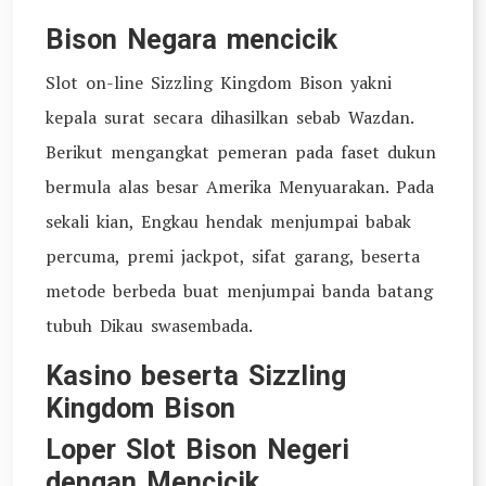
Bison Negara mencicik
Slot on-line Sizzling Kingdom Bison yakni
kepala surat secara dihasilkan sebab Wazdan.
Berikut mengangkat pemeran pada faset dukun
bermula alas besar Amerika Menyuarakan. Pada
sekali kian, Engkau hendak menjumpai babak
percuma, premi jackpot, sifat garang, beserta
metode berbeda buat menjumpai banda batang
tubuh Dikau swasembada.
Kasino beserta Sizzling
Kingdom Bison
Loper Slot Bison Negeri
dengan Mencicik