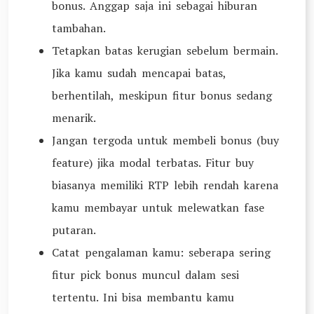
bonus. Anggap saja ini sebagai hiburan
tambahan.
Tetapkan batas kerugian sebelum bermain.
Jika kamu sudah mencapai batas,
berhentilah, meskipun fitur bonus sedang
menarik.
Jangan tergoda untuk membeli bonus (buy
feature) jika modal terbatas. Fitur buy
biasanya memiliki RTP lebih rendah karena
kamu membayar untuk melewatkan fase
putaran.
Catat pengalaman kamu: seberapa sering
fitur pick bonus muncul dalam sesi
tertentu. Ini bisa membantu kamu