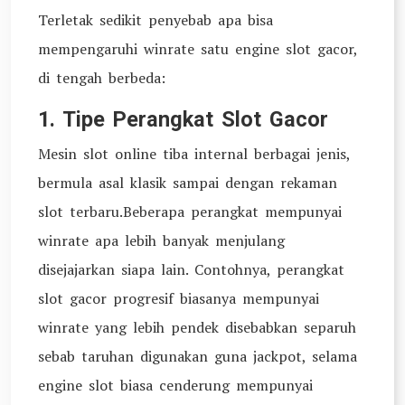
Terletak sedikit penyebab apa bisa
mempengaruhi winrate satu engine slot gacor,
di tengah berbeda:
1. Tipe Perangkat Slot Gacor
Mesin slot online tiba internal berbagai jenis,
bermula asal klasik sampai dengan rekaman
slot terbaru.Beberapa perangkat mempunyai
winrate apa lebih banyak menjulang
disejajarkan siapa lain. Contohnya, perangkat
slot gacor progresif biasanya mempunyai
winrate yang lebih pendek disebabkan separuh
sebab taruhan digunakan guna jackpot, selama
engine slot biasa cenderung mempunyai