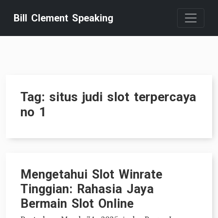
Skip
Bill Clement Speaking
to
content
Tag:
situs judi slot terpercaya
no 1
Mengetahui Slot Winrate
Tinggian: Rahasia Jaya
Bermain Slot Online