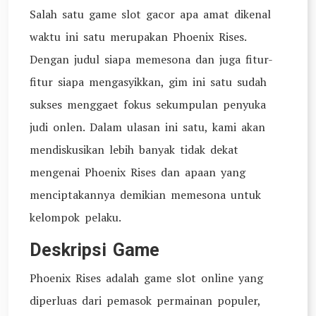
Salah satu game slot gacor apa amat dikenal
waktu ini satu merupakan Phoenix Rises.
Dengan judul siapa memesona dan juga fitur-
fitur siapa mengasyikkan, gim ini satu sudah
sukses menggaet fokus sekumpulan penyuka
judi onlen. Dalam ulasan ini satu, kami akan
mendiskusikan lebih banyak tidak dekat
mengenai Phoenix Rises dan apaan yang
menciptakannya demikian memesona untuk
kelompok pelaku.
Deskripsi Game
Phoenix Rises adalah game slot online yang
diperluas dari pemasok permainan populer,