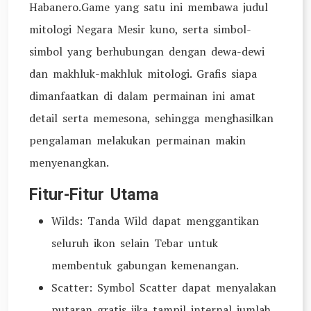
Habanero.Game yang satu ini membawa judul
mitologi Negara Mesir kuno, serta simbol-
simbol yang berhubungan dengan dewa-dewi
dan makhluk-makhluk mitologi. Grafis siapa
dimanfaatkan di dalam permainan ini amat
detail serta memesona, sehingga menghasilkan
pengalaman melakukan permainan makin
menyenangkan.
Fitur-Fitur Utama
Wilds: Tanda Wild dapat menggantikan
seluruh ikon selain Tebar untuk
membentuk gabungan kemenangan.
Scatter: Symbol Scatter dapat menyalakan
putaran gratis jika tampil internal jumlah