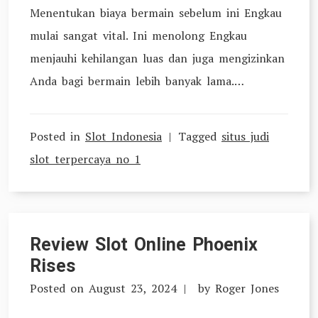
Menentukan biaya bermain sebelum ini Engkau
mulai sangat vital. Ini menolong Engkau
menjauhi kehilangan luas dan juga mengizinkan
Anda bagi bermain lebih banyak lama.…
Posted in
Slot Indonesia
Tagged
situs judi
slot terpercaya no 1
Review Slot Online Phoenix
Rises
Posted on
August 23, 2024
by
Roger Jones