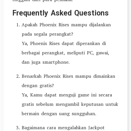
Frequently Asked Questions
Apakah Phoenix Rises mampu dijalankan
pada segala perangkat?
Ya, Phoenix Rises dapat diperankan di
berbagai perangkat, meliputi PC, gawai,
dan juga smartphone.
Benarkah Phoenix Rises mampu dimainkan
dengan gratis?
Ya, Kamu dapat menguji game ini secara
gratis sebelum mengambil keputusan untuk
bermain dengan uang sungguhan.
Bagaimana cara mengalahkan Jackpot