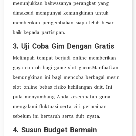
menunjukkan bahwasanya perangkat yang
dimaksud mempunyai kemungkinan untuk
memberikan pengembalian siapa lebih besar
baik kepada partisipan.
3. Uji Coba Gim Dengan Gratis
Melimpah tempat berjudi online memberikan
gaya contoh bagi game slot gacor.Manfaatkan
kemungkinan ini bagi mencoba berbagai mesin
slot online bebas risiko kehilangan duit. Ini
pula menyumbang Anda kesempatan guna
mengalami fluktuasi serta ciri permainan
sebelum ini bertaruh serta duit nyata.
4. Susun Budget Bermain