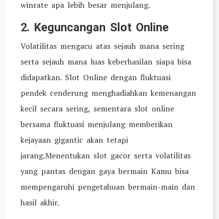
winrate apa lebih besar menjulang.
2. Keguncangan Slot Online
Volatilitas mengacu atas sejauh mana sering
serta sejauh mana luas keberhasilan siapa bisa
didapatkan. Slot Online dengan fluktuasi
pendek cenderung menghadiahkan kemenangan
kecil secara sering, sementara slot online
bersama fluktuasi menjulang memberikan
kejayaan gigantic akan tetapi
jarang.Menentukan slot gacor serta volatilitas
yang pantas dengan gaya bermain Kamu bisa
mempengaruhi pengetahuan bermain-main dan
hasil akhir.