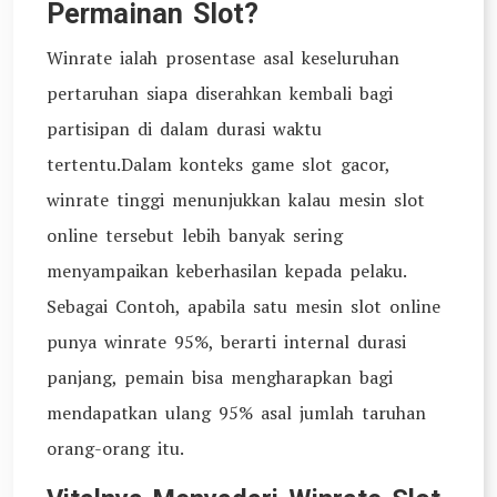
Permainan Slot?
Winrate ialah prosentase asal keseluruhan
pertaruhan siapa diserahkan kembali bagi
partisipan di dalam durasi waktu
tertentu.Dalam konteks game slot gacor,
winrate tinggi menunjukkan kalau mesin slot
online tersebut lebih banyak sering
menyampaikan keberhasilan kepada pelaku.
Sebagai Contoh, apabila satu mesin slot online
punya winrate 95%, berarti internal durasi
panjang, pemain bisa mengharapkan bagi
mendapatkan ulang 95% asal jumlah taruhan
orang-orang itu.