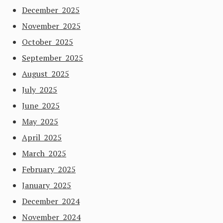
December 2025
November 2025
October 2025
September 2025
August 2025
July 2025
June 2025
May 2025
April 2025
March 2025
February 2025
January 2025
December 2024
November 2024