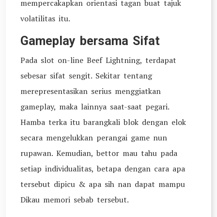
mempercakapkan orientasi tagan buat tajuk
volatilitas itu.
Gameplay bersama Sifat
Pada slot on-line Beef Lightning, terdapat
sebesar sifat sengit. Sekitar tentang
merepresentasikan serius menggiatkan
gameplay, maka lainnya saat-saat pegari.
Hamba terka itu barangkali blok dengan elok
secara mengelukkan perangai game nun
rupawan. Kemudian, bettor mau tahu pada
setiap individualitas, betapa dengan cara apa
tersebut dipicu & apa sih nan dapat mampu
Dikau memori sebab tersebut.