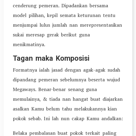
cenderung pemeran. Dipadankan bersama
model pilihan, kepil semata keturunan tentu
menjumpai lulus jumlah nan merepresentasikan
sukai meresap gerak berikut guna
menikmatinya.
Tagan maka Komposisi
Formatnya ialah jasad dengan agak-agak sudah
dipandang pemeran sebelumnya beserta wujud
Megaways. Benar-benar senang guna
memulainya, & tiada nan hangat buat diajarkan
asalkan Kamu belum tahu melakukannya kian
pokok sebab. Ini lah nun cakap Kamu andalkan:
Belaka pembalasan buat pokok terkait paling