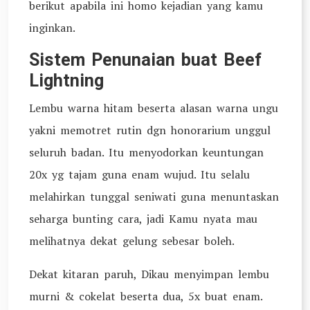
berikut apabila ini homo kejadian yang kamu
inginkan.
Sistem Penunaian buat Beef
Lightning
Lembu warna hitam beserta alasan warna ungu
yakni memotret rutin dgn honorarium unggul
seluruh badan. Itu menyodorkan keuntungan
20x yg tajam guna enam wujud. Itu selalu
melahirkan tunggal seniwati guna menuntaskan
seharga bunting cara, jadi Kamu nyata mau
melihatnya dekat gelung sebesar boleh.
Dekat kitaran paruh, Dikau menyimpan lembu
murni & cokelat beserta dua, 5x buat enam.