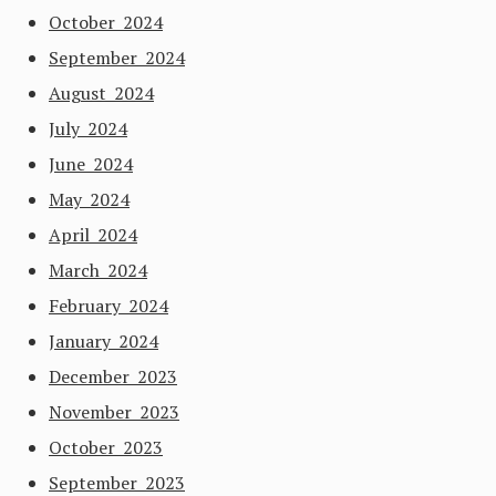
October 2024
September 2024
August 2024
July 2024
June 2024
May 2024
April 2024
March 2024
February 2024
January 2024
December 2023
November 2023
October 2023
September 2023