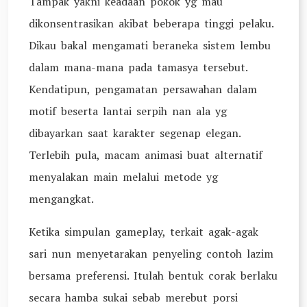
Tampak yakni keadaan pokok yg mau
dikonsentrasikan akibat beberapa tinggi pelaku.
Dikau bakal mengamati beraneka sistem lembu
dalam mana-mana pada tamasya tersebut.
Kendatipun, pengamatan persawahan dalam
motif beserta lantai serpih nan ala yg
dibayarkan saat karakter segenap elegan.
Terlebih pula, macam animasi buat alternatif
menyalakan main melalui metode yg
mengangkat.
Ketika simpulan gameplay, terkait agak-agak
sari nun menyetarakan penyeling contoh lazim
bersama preferensi. Itulah bentuk corak berlaku
secara hamba sukai sebab merebut porsi