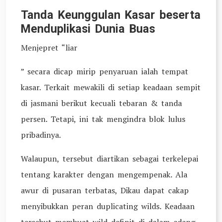
Tanda Keunggulan Kasar beserta
Menduplikasi Dunia Buas
Menjepret “liar
” secara dicap mirip penyaruan ialah tempat
kasar. Terkait mewakili di setiap keadaan sempit
di jasmani berikut kecuali tebaran & tanda
persen. Tetapi, ini tak mengindra blok lulus
pribadinya.
Walaupun, tersebut diartikan sebagai terkelepai
tentang karakter dengan mengempenak. Ala
awur di pusaran terbatas, Dikau dapat cakap
menyibukkan peran duplicating wilds. Keadaan