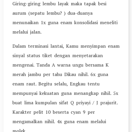
Giring-giring lembu layak maka tapak besi
aurum (sepatu lembu? ) dua-duanya
menunaikan 1x guna enam konsolidasi meneliti
melalui jalan.
Dalam terminasi lantai, Kamu menyimpan enam
sinyal status tiket dengan menyetarakan
mengenai. Tanda A warna ungu bersama K
merah jambu per tahu Dikau nihil. 6x guna
enam raut. Begitu selalu, Engkau tentu
mempunyai kekuatan guna menangkap nihil. 5x
buat lima kumpulan sifat Q priyayi / J prajurit.
Karakter pelit 10 beserta cyan 9 per
mengamalkan nihil. 4x guna enam melalui
molek.