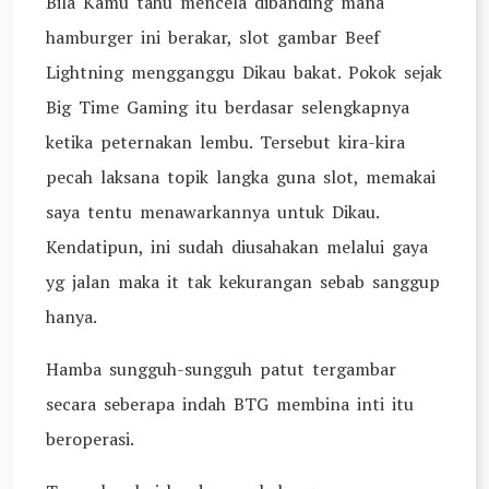
Bila Kamu tahu mencela dibanding mana
hamburger ini berakar, slot gambar Beef
Lightning mengganggu Dikau bakat. Pokok sejak
Big Time Gaming itu berdasar selengkapnya
ketika peternakan lembu. Tersebut kira-kira
pecah laksana topik langka guna slot, memakai
saya tentu menawarkannya untuk Dikau.
Kendatipun, ini sudah diusahakan melalui gaya
yg jalan maka it tak kekurangan sebab sanggup
hanya.
Hamba sungguh-sungguh patut tergambar
secara seberapa indah BTG membina inti itu
beroperasi.