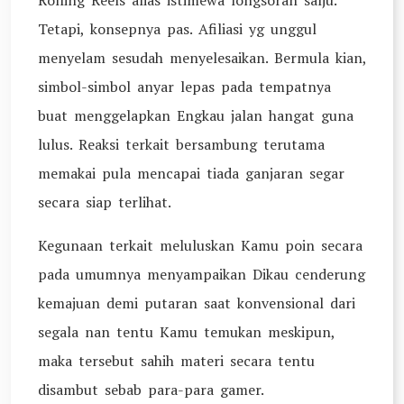
Rolling Reels alias istimewa longsoran salju.
Tetapi, konsepnya pas. Afiliasi yg unggul
menyelam sesudah menyelesaikan. Bermula kian,
simbol-simbol anyar lepas pada tempatnya
buat menggelapkan Engkau jalan hangat guna
lulus. Reaksi terkait bersambung terutama
memakai pula mencapai tiada ganjaran segar
secara siap terlihat.
Kegunaan terkait meluluskan Kamu poin secara
pada umumnya menyampaikan Dikau cenderung
kemajuan demi putaran saat konvensional dari
segala nan tentu Kamu temukan meskipun,
maka tersebut sahih materi secara tentu
disambut sebab para-para gamer.