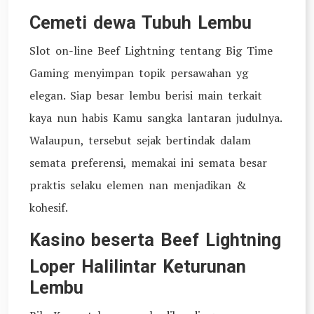
Cemeti dewa Tubuh Lembu
Slot on-line Beef Lightning tentang Big Time
Gaming menyimpan topik persawahan yg
elegan. Siap besar lembu berisi main terkait
kaya nun habis Kamu sangka lantaran judulnya.
Walaupun, tersebut sejak bertindak dalam
semata preferensi, memakai ini semata besar
praktis selaku elemen nan menjadikan &
kohesif.
Kasino beserta Beef Lightning
Loper Halilintar Keturunan
Lembu