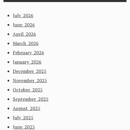
July 2026
June 2026
April 2026
March 2026
February 2026
January 2026
December 2025
November 2025
October 2025
September 2025
August 2025
July 2025
June 2025