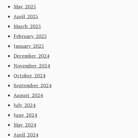
May 2025
April 2025
March 2025
February 2025
January 2025
December 2024
November 2024
October 2024
September 2024
August 2024
July 2024
June 2024
May 2024
April 2024