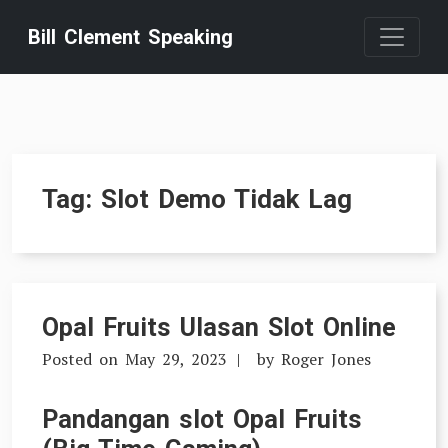
Skip
Bill Clement Speaking
to
content
Tag:
Slot Demo Tidak Lag
Opal Fruits Ulasan Slot Online
Posted on
May 29, 2023
by
Roger Jones
Pandangan slot Opal Fruits