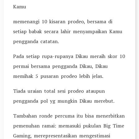
Kamu
memenangi 10 kisaran prodeo, bersama di
setiap babak secara lahir menyampaikan Kamu
pengganda catatan.
Pada setiap rupa-rupanya Dikau meraih skor 10
permai bersama pengganda Dikau, Dikau
memihak 5 pusaran prodeo lebih jelas.
Tiada uraian total sesi prodeo ataupun
pengganda pol yg mungkin Dikau merebut.
Tambahan ronde percuma itu bisa menerbitkan
pemenuhan ramai: memasuki pukulan Big Time
Gaming, merepresentasikan mengestimasi