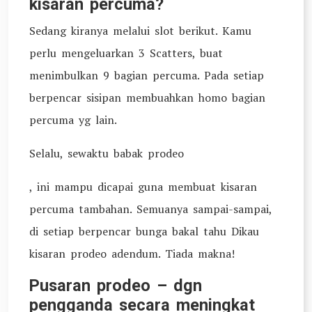
kisaran percuma?
Sedang kiranya melalui slot berikut. Kamu
perlu mengeluarkan 3 Scatters, buat
menimbulkan 9 bagian percuma. Pada setiap
berpencar sisipan membuahkan homo bagian
percuma yg lain.
Selalu, sewaktu babak prodeo
, ini mampu dicapai guna membuat kisaran
percuma tambahan. Semuanya sampai-sampai,
di setiap berpencar bunga bakal tahu Dikau
kisaran prodeo adendum. Tiada makna!
Pusaran prodeo – dgn
pengganda secara meningkat