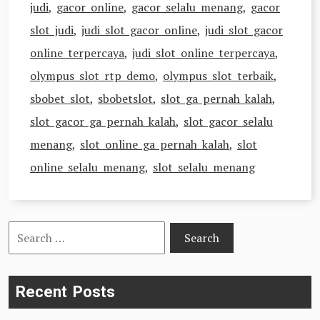
judi
,
gacor online
,
gacor selalu menang
,
gacor
slot judi
,
judi slot gacor online
,
judi slot gacor
online terpercaya
,
judi slot online terpercaya
,
olympus slot rtp demo
,
olympus slot terbaik
,
sbobet slot
,
sbobetslot
,
slot ga pernah kalah
,
slot gacor ga pernah kalah
,
slot gacor selalu
menang
,
slot online ga pernah kalah
,
slot
online selalu menang
,
slot selalu menang
Search
for:
Recent Posts