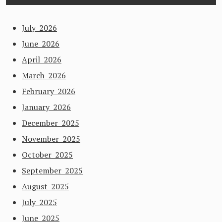
July 2026
June 2026
April 2026
March 2026
February 2026
January 2026
December 2025
November 2025
October 2025
September 2025
August 2025
July 2025
June 2025