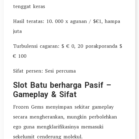
tenggat keras
Hasil teratas: 10. 000 x agunan / $€1, hampa
juta
Turbulensi cagaran: $ € 0, 20 porakporanda $
€ 100
Sifat persen: Sesi percuma
Slot Batu berharga Pasif –
Gameplay & Sifat
Frozen Gems menyimpan sekitar gameplay
secara mengherankan, mungkin perbolehkan
ego guna mengklarifikasinya memasuki
sekelumit cenderung molekul.