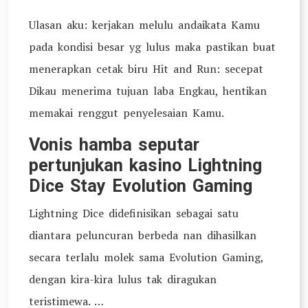
Ulasan aku: kerjakan melulu andaikata Kamu
pada kondisi besar yg lulus maka pastikan buat
menerapkan cetak biru Hit and Run: secepat
Dikau menerima tujuan laba Engkau, hentikan
memakai renggut penyelesaian Kamu.
Vonis hamba seputar
pertunjukan kasino Lightning
Dice Stay Evolution Gaming
Lightning Dice didefinisikan sebagai satu
diantara peluncuran berbeda nan dihasilkan
secara terlalu molek sama Evolution Gaming,
dengan kira-kira lulus tak diragukan
teristimewa. …