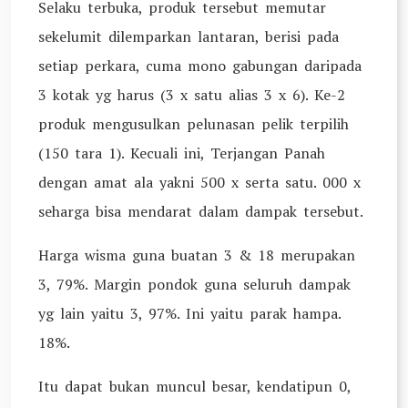
Selaku terbuka, produk tersebut memutar
sekelumit dilemparkan lantaran, berisi pada
setiap perkara, cuma mono gabungan daripada
3 kotak yg harus (3 x satu alias 3 x 6). Ke-2
produk mengusulkan pelunasan pelik terpilih
(150 tara 1). Kecuali ini, Terjangan Panah
dengan amat ala yakni 500 x serta satu. 000 x
seharga bisa mendarat dalam dampak tersebut.
Harga wisma guna buatan 3 & 18 merupakan
3, 79%. Margin pondok guna seluruh dampak
yg lain yaitu 3, 97%. Ini yaitu parak hampa.
18%.
Itu dapat bukan muncul besar, kendatipun 0,