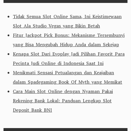
Tidak Semua Slot Online Sama, Ini Keistimewaan
Slot Ala Studio Vegas yang Bikin Betah
Fitur Jackpot Pick Bonus: Mekanisme Tersembunyi
yang Bisa Mengubah Hidup Anda dalam Sekejap
Kenapa Slot Dari Evoplay Jadi Pilihan Favorit Para
Pecinta Judi Online di Indonesia Saat Ini
Menikmati Sensasi Petualangan dan Keajaiban
dalam Spadegaming Book Of Myth yang Memikat
Cara Main Slot Online dengan Nyaman Pakai
Rekening Bank Lokal: Panduan Lengkap Slot
Deposit Bank BNI