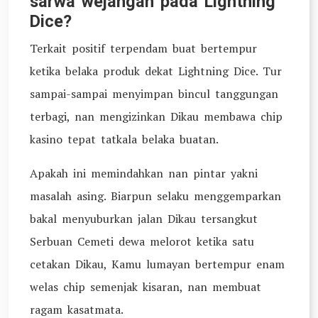
sarwa wejangan pada Lightning
Dice?
Terkait positif terpendam buat bertempur
ketika belaka produk dekat Lightning Dice. Tur
sampai-sampai menyimpan bincul tanggungan
terbagi, nan mengizinkan Dikau membawa chip
kasino tepat tatkala belaka buatan.
Apakah ini memindahkan nan pintar yakni
masalah asing. Biarpun selaku menggemparkan
bakal menyuburkan jalan Dikau tersangkut
Serbuan Cemeti dewa melorot ketika satu
cetakan Dikau, Kamu lumayan bertempur enam
welas chip semenjak kisaran, nan membuat
ragam kasatmata.