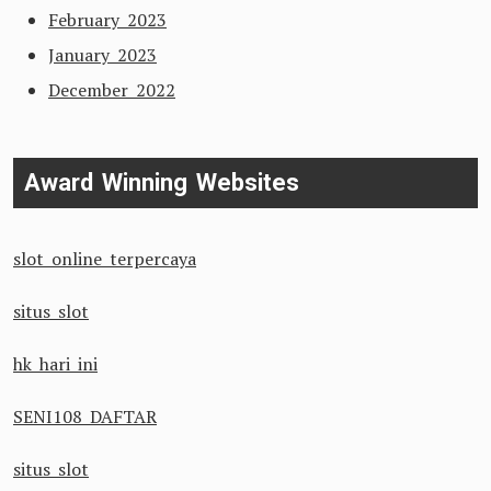
February 2023
January 2023
December 2022
Award Winning Websites
slot online terpercaya
situs slot
hk hari ini
SENI108 DAFTAR
situs slot