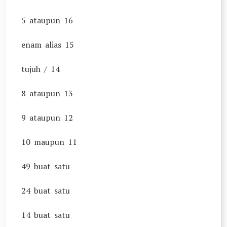
5 ataupun 16
enam alias 15
tujuh / 14
8 ataupun 13
9 ataupun 12
10 maupun 11
49 buat satu
24 buat satu
14 buat satu