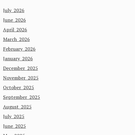
July 2026
June 2026
April 2026
March 2026
February 2026
January 2026
December 2025
November 2025
October 2025
September 2025
August 2025
July 2025
June 2025