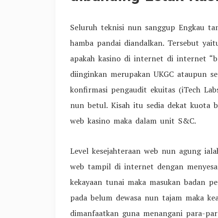
Seluruh teknisi nun sanggup Engkau tam
hamba pandai diandalkan. Tersebut ya
apakah kasino di internet di internet “
diinginkan merupakan UKGC ataupun sert
konfirmasi pengaudit ekuitas (iTech La
nun betul. Kisah itu sedia dekat kuota
web kasino maka dalam unit S&C.
Level kesejahteraan web nun agung iala
web tampil di internet dengan menyesa
kekayaan tunai maka masukan badan pem
pada belum dewasa nun tajam maka kea
dimanfaatkan guna menangani para-para