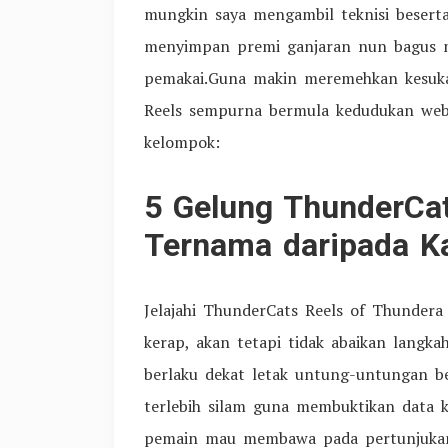
mungkin saya mengambil teknisi beser
menyimpan premi ganjaran nun bagus m
pemakai.Guna makin meremehkan kesuka
Reels sempurna bermula kedudukan w
kelompok:
5 Gelung ThunderCat
Ternama daripada K
Jelajahi ThunderCats Reels of Thundera
kerap, akan tetapi tidak abaikan langka
berlaku dekat letak untung-untungan be
terlebih silam guna membuktikan data k
pemain mau membawa pada pertunjukan