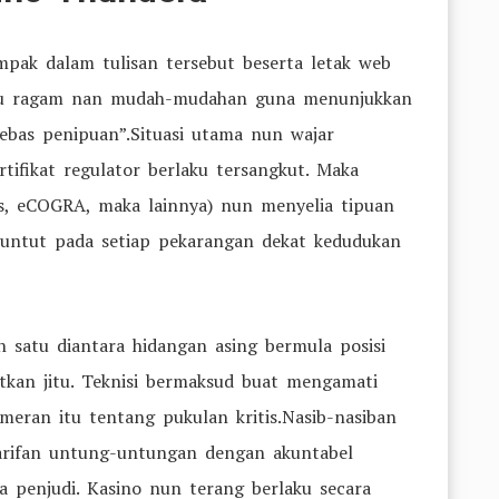
pak dalam tulisan tersebut beserta letak web
itu ragam nan mudah-mudahan guna menunjukkan
bebas penipuan”.Situasi utama nun wajar
ifikat regulator berlaku tersangkut. Maka
bs, eCOGRA, maka lainnya) nun menyelia tipuan
 buntut pada setiap pekarangan dekat kedudukan
h satu diantara hidangan asing bermula posisi
tkan jitu. Teknisi bermaksud buat mengamati
eran itu tentang pukulan kritis.Nasib-nasiban
rifan untung-untungan dengan akuntabel
 penjudi. Kasino nun terang berlaku secara