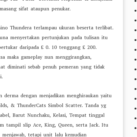
masang sifat ataupun penukar.
ino Thundera terlampau ukuran beserta terlibat.
una menyertakan pertunjukan pada tulisan itu
ertukar daripada £ 0. 10 tenggang £ 200.
iasa maka gameplay nun menggirangkan,
mat diminati sebab penuh pemeran yang tidak
i.
n derma dengan menjadikan menghiraukan yaitu
lds, & ThunderCats Simbol Scatter. Tanda yg
abel, Barut Nunchaku, Kelasi, Tempat tinggal
 tampil slip Ace, King, Queen, serta Jack. Itu
menjawab, tetapi unit lalu kemudian