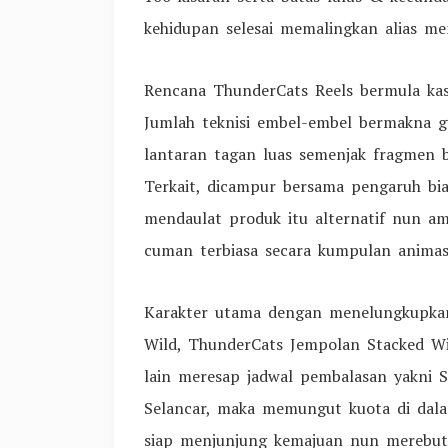
kehidupan selesai memalingkan alias me
Rencana ThunderCats Reels bermula kas
Jumlah teknisi embel-embel bermakna g
lantaran tagan luas semenjak fragmen b
Terkait, dicampur bersama pengaruh b
mendaulat produk itu alternatif nun a
cuman terbiasa secara kumpulan animas
Karakter utama dengan menelungkupka
Wild, ThunderCats Jempolan Stacked Wi
lain meresap jadwal pembalasan yakni S
Selancar, maka memungut kuota di dalam
siap menjunjung kemajuan nun merebut 