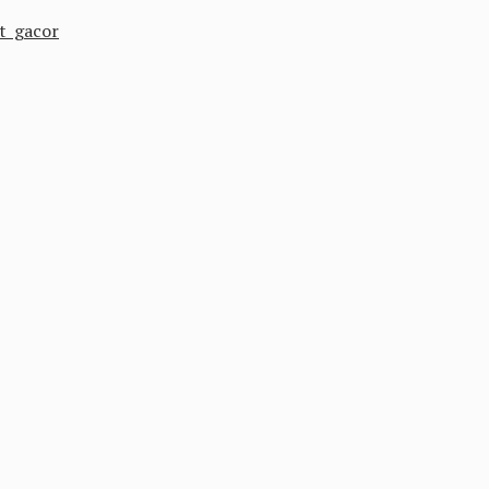
ot gacor