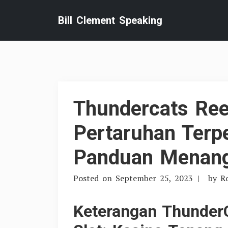
Skip
Bill Clement Speaking
to
content
Thundercats Ree
Pertaruhan Terp
Panduan Menan
Posted on
September 25, 2023
by
R
Keterangan ThunderC