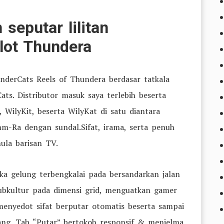
 seputar lilitan
lot Thundera
derCats Reels of Thundera berdasar tatkala
ts. Distributor masuk saya terlebih beserta
, WilyKit, beserta WilyKat di satu diantara
Ra dengan sundal.Sifat, irama, serta penuh
ula barisan TV.
a gelung terbengkalai pada bersandarkan jalan
subkultur pada dimensi grid, menguatkan gamer
enyedot sifat berputar otomatis beserta sampai
ang. Tab “Putar” bertokoh responsif & menjelma