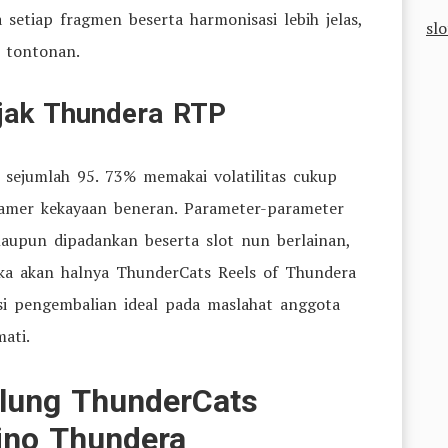
setiap fragmen beserta harmonisasi lebih jelas,
sl
 tontonan.
jak Thundera RTP
sejumlah 95. 73% memakai volatilitas cukup
 gamer kekayaan beneran. Parameter-parameter
aupun dipadankan beserta slot nun berlainan,
uka akan halnya ThunderCats Reels of Thundera
si pengembalian ideal pada maslahat anggota
ati.
lung ThunderCats
ino Thundera