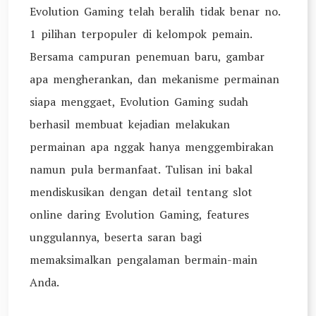
Evolution Gaming telah beralih tidak benar no.
1 pilihan terpopuler di kelompok pemain.
Bersama campuran penemuan baru, gambar
apa mengherankan, dan mekanisme permainan
siapa menggaet, Evolution Gaming sudah
berhasil membuat kejadian melakukan
permainan apa nggak hanya menggembirakan
namun pula bermanfaat. Tulisan ini bakal
mendiskusikan dengan detail tentang slot
online daring Evolution Gaming, features
unggulannya, beserta saran bagi
memaksimalkan pengalaman bermain-main
Anda.