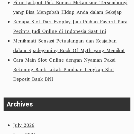
Fitur Jackpot Pick Bonus: Mekanisme Tersembunyi
yang Bisa Mengubah Hidup Anda dalam Sekejap
Kenapa Slot Dari Evoplay Jadi Pilihan Favorit Para
Pecinta Judi Online di Indonesia Saat Ini
Menikmati Sensasi Petualangan dan Keajaiban
dalam Spadegaming Book Of Myth yang Memikat
Cara Main Slot Online dengan Nyaman Pakai
Rekening Bank Lokal: Panduan Lengkap Slot
Deposit Bank BNI
Archives
July 2026