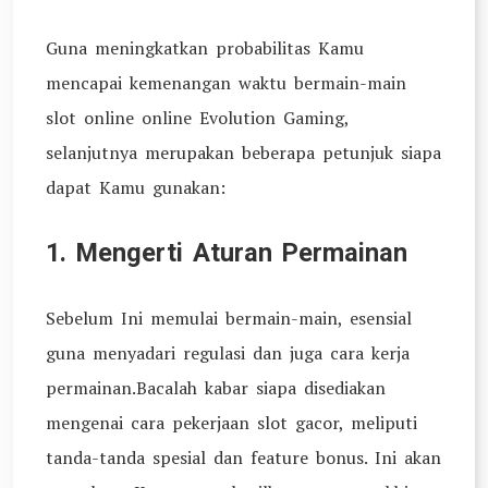
Guna meningkatkan probabilitas Kamu
mencapai kemenangan waktu bermain-main
slot online online Evolution Gaming,
selanjutnya merupakan beberapa petunjuk siapa
dapat Kamu gunakan:
1. Mengerti Aturan Permainan
Sebelum Ini memulai bermain-main, esensial
guna menyadari regulasi dan juga cara kerja
permainan.Bacalah kabar siapa disediakan
mengenai cara pekerjaan slot gacor, meliputi
tanda-tanda spesial dan feature bonus. Ini akan