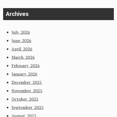
Archives
July 2026
June 2026
April 2026
March 2026
February 2026
January 2026
December 2025
November 2025
October 2025
September 2025
August 2025