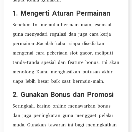
1. Mengerti Aturan Permainan
Sebelum Ini memulai bermain-main, esensial
guna menyadari regulasi dan juga cara kerja
permainan.Bacalah kabar siapa disediakan
mengenai cara pekerjaan slot gacor, meliputi
tanda-tanda spesial dan feature bonus. Ini akan
menolong Kamu menghasilkan putusan akhir
siapa lebih besar baik saat bermain-main.
2. Gunakan Bonus dan Promosi
Seringkali, kasino online menawarkan bonus
dan juga peningkatan guna menggaet pelaku
muda. Gunakan tawaran ini bagi meningkatkan