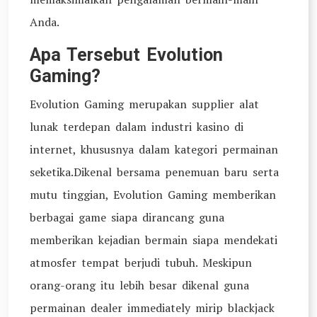
Anda.
Apa Tersebut Evolution
Gaming?
Evolution Gaming merupakan supplier alat
lunak terdepan dalam industri kasino di
internet, khususnya dalam kategori permainan
seketika.Dikenal bersama penemuan baru serta
mutu tinggian, Evolution Gaming memberikan
berbagai game siapa dirancang guna
memberikan kejadian bermain siapa mendekati
atmosfer tempat berjudi tubuh. Meskipun
orang-orang itu lebih besar dikenal guna
permainan dealer immediately mirip blackjack