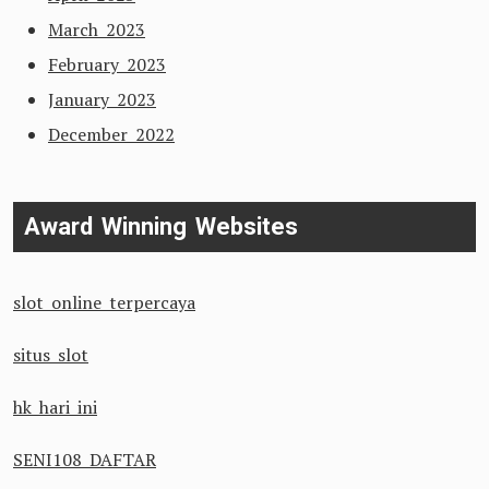
March 2023
February 2023
January 2023
December 2022
Award Winning Websites
slot online terpercaya
situs slot
hk hari ini
SENI108 DAFTAR