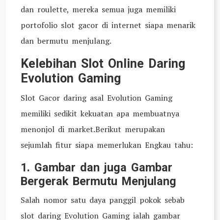
dan roulette, mereka semua juga memiliki
portofolio slot gacor di internet siapa menarik
dan bermutu menjulang.
Kelebihan Slot Online Daring
Evolution Gaming
Slot Gacor daring asal Evolution Gaming
memiliki sedikit kekuatan apa membuatnya
menonjol di market.Berikut merupakan
sejumlah fitur siapa memerlukan Engkau tahu:
1. Gambar dan juga Gambar
Bergerak Bermutu Menjulang
Salah nomor satu daya panggil pokok sebab
slot daring Evolution Gaming ialah gambar