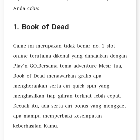
Anda coba:
1. Book of Dead
Game ini merupakan tidak benar no. 1 slot
online terutama dikenal yang dimajukan dengan
Play’n GO.Bersama tema adventure Mesir tua,
Book of Dead menawarkan grafis apa
mengherankan serta ciri quick spin yang
menghasilkan tiap giliran terlihat lebih cepat.
Kecuali itu, ada serta ciri bonus yang menggaet
apa mampu memperbaiki kesempatan
keberhasilan Kamu.