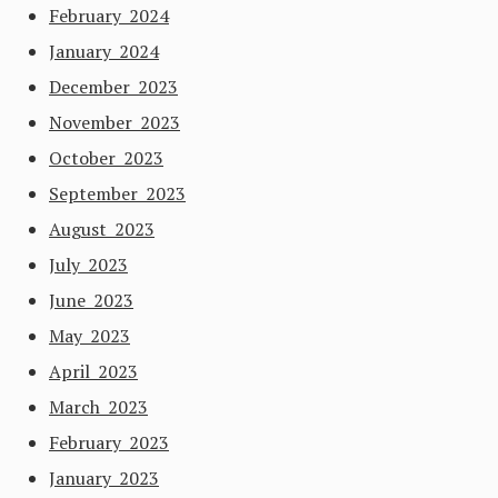
February 2024
January 2024
December 2023
November 2023
October 2023
September 2023
August 2023
July 2023
June 2023
May 2023
April 2023
March 2023
February 2023
January 2023