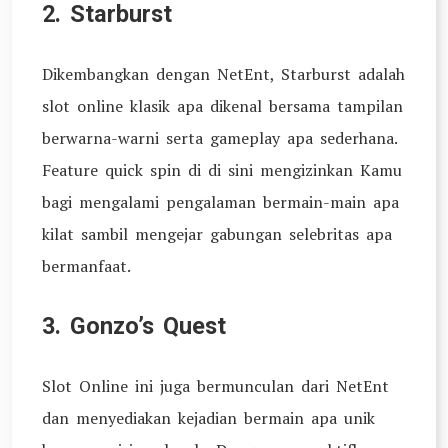
2. Starburst
Dikembangkan dengan NetEnt, Starburst adalah
slot online klasik apa dikenal bersama tampilan
berwarna-warni serta gameplay apa sederhana.
Feature quick spin di di sini mengizinkan Kamu
bagi mengalami pengalaman bermain-main apa
kilat sambil mengejar gabungan selebritas apa
bermanfaat.
3. Gonzo’s Quest
Slot Online ini juga bermunculan dari NetEnt
dan menyediakan kejadian bermain apa unik