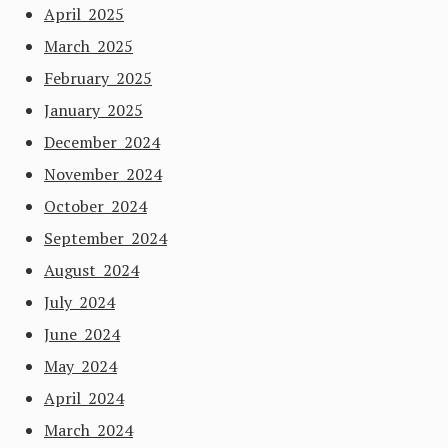
April 2025
March 2025
February 2025
January 2025
December 2024
November 2024
October 2024
September 2024
August 2024
July 2024
June 2024
May 2024
April 2024
March 2024