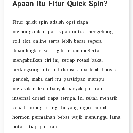
Apaan Itu Fitur Quick Spin?
Fitur quick spin adalah opsi siapa
memungkinkan partisipan untuk mengelilingi
roll slot online serta lebih besar segera
dibandingkan serta giliran umum.Serta
mengaktifkan ciri ini, setiap rotasi bakal
berlangsung internal durasi siapa lebih banyak
pendek, maka dari itu partisipan mampu
merasakan lebih banyak banyak putaran
internal durasi siapa serupa. Ini sekali menarik
kepada orang-orang itu yang ingin meraih
hormon permainan bebas wajib menunggu lama
antara tiap putaran.