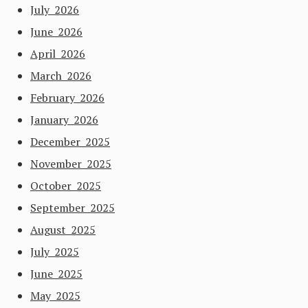
July 2026
June 2026
April 2026
March 2026
February 2026
January 2026
December 2025
November 2025
October 2025
September 2025
August 2025
July 2025
June 2025
May 2025