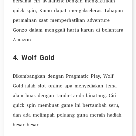
bersama ciri avalanche.Dengan mengaktifkan
quick spin, Kamu dapat mengakselerasi tahapan
permainan saat memperhatikan adventure
Gonzo dalam menggali harta karun di belantara
Amazon.
4. Wolf Gold
Dikembangkan dengan Pragmatic Play, Wolf
Gold ialah slot online apa menyediakan tema
alam buas dengan tanda-tanda binatang. Ciri
quick spin membuat game ini bertambah seru,
dan ada melimpah peluang guna meraih hadiah
besar besar.