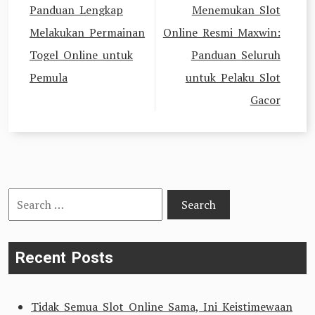
navigation
Panduan Lengkap
Menemukan Slot
Melakukan Permainan
Online Resmi Maxwin:
Togel Online untuk
Panduan Seluruh
Pemula
untuk Pelaku Slot
Gacor
Search
for:
Recent Posts
Tidak Semua Slot Online Sama, Ini Keistimewaan