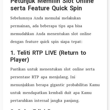
Petunjuk Memilih Slot Online
serta Feature Quick Spin
Sebelumnya Anda memulai melakukan
permainan, ada beberapa tips apa bisa
memudahkan Anda menentukan slot online
dengan feature quick spin siapa tepat:
1. Teliti RTP LIVE (Return to
Player)
Pastikan untuk menentukan slot online serta
persentase RTP apa menjulang. Ini
menunjukkan berapa gigantic probabilitas Kamu
untuk mendapatkan kembali duit apa Kamu
pertaruhkan internal jangka panjang.