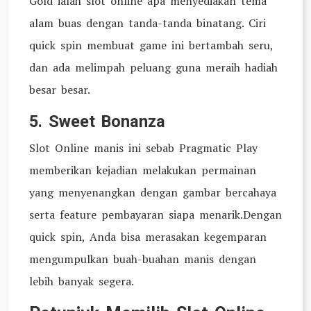
Gold ialah slot online apa menyediakan tema
alam buas dengan tanda-tanda binatang. Ciri
quick spin membuat game ini bertambah seru,
dan ada melimpah peluang guna meraih hadiah
besar besar.
5. Sweet Bonanza
Slot Online manis ini sebab Pragmatic Play
memberikan kejadian melakukan permainan
yang menyenangkan dengan gambar bercahaya
serta feature pembayaran siapa menarik.Dengan
quick spin, Anda bisa merasakan kegemparan
mengumpulkan buah-buahan manis dengan
lebih banyak segera.