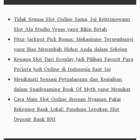
Tidak Semua Slot Online Sama, Ini Keistimewaan
Slot Ala Studio Vegas yang Bikin Betah
Fitur Jackpot Pick Bonus: Mekanisme Tersembunyi
yang Bisa Mengubah Hidup Anda dalam Sekejap
Kenapa Slot Dari Evoplay Jadi Pilihan Favorit Para
Pecinta Judi Online di Indonesia Saat Ini
Menikmati Sensasi Petualangan dan Keajaiban
dalam Spadegaming Book Of Myth yang Memikat
Cara Main Slot Online dengan Nyaman Pakai
Rekening Bank Lokal: Panduan Lengkap Slot
Deposit Bank BNI