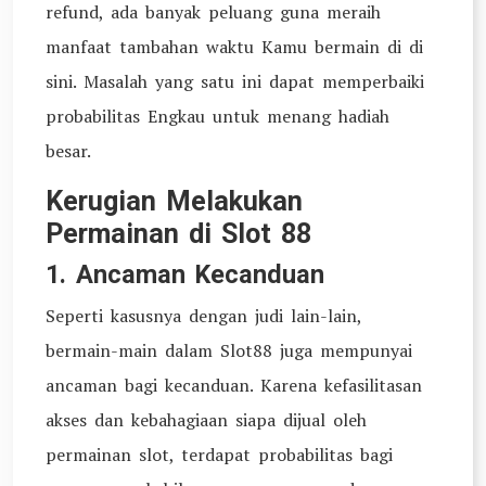
refund, ada banyak peluang guna meraih
manfaat tambahan waktu Kamu bermain di di
sini. Masalah yang satu ini dapat memperbaiki
probabilitas Engkau untuk menang hadiah
besar.
Kerugian Melakukan
Permainan di Slot 88
1. Ancaman Kecanduan
Seperti kasusnya dengan judi lain-lain,
bermain-main dalam Slot88 juga mempunyai
ancaman bagi kecanduan. Karena kefasilitasan
akses dan kebahagiaan siapa dijual oleh
permainan slot, terdapat probabilitas bagi