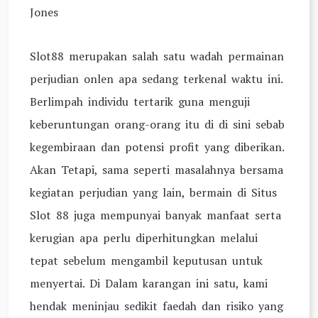
Jones
Slot88 merupakan salah satu wadah permainan
perjudian onlen apa sedang terkenal waktu ini.
Berlimpah individu tertarik guna menguji
keberuntungan orang-orang itu di di sini sebab
kegembiraan dan potensi profit yang diberikan.
Akan Tetapi, sama seperti masalahnya bersama
kegiatan perjudian yang lain, bermain di Situs
Slot 88 juga mempunyai banyak manfaat serta
kerugian apa perlu diperhitungkan melalui
tepat sebelum mengambil keputusan untuk
menyertai. Di Dalam karangan ini satu, kami
hendak meninjau sedikit faedah dan risiko yang