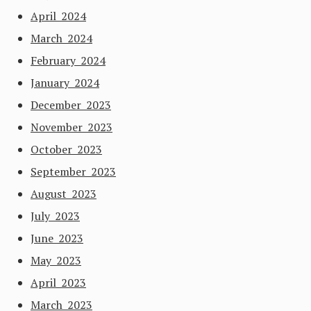
April 2024
March 2024
February 2024
January 2024
December 2023
November 2023
October 2023
September 2023
August 2023
July 2023
June 2023
May 2023
April 2023
March 2023