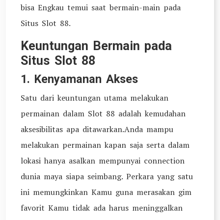
bisa Engkau temui saat bermain-main pada
Situs Slot 88.
Keuntungan Bermain pada
Situs Slot 88
1. Kenyamanan Akses
Satu dari keuntungan utama melakukan
permainan dalam Slot 88 adalah kemudahan
aksesibilitas apa ditawarkan.Anda mampu
melakukan permainan kapan saja serta dalam
lokasi hanya asalkan mempunyai connection
dunia maya siapa seimbang. Perkara yang satu
ini memungkinkan Kamu guna merasakan gim
favorit Kamu tidak ada harus meninggalkan