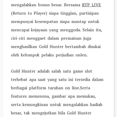
mengalahkan bonus besar. Bersama
RTP LIVE
(Return to Player) siapa tinggian, partisipan
mempunyai kesempatan siapa mantap untuk
mencapai kejayaan yang menggoda. Selain itu,
ciri-ciri menggaet dalam permainan juga
menghasilkan Gold Hunter bertambah disukai
oleh kelompok pelaku perjudian onlen.
Gold Hunter adalah salah satu game slot
terhebat apa saat yang satu ini tersedia dalam
berbagai platform taruhan on line.Serta
features memesona, gambar apa memukau,
serta kemungkinan untuk mengalahkan hadiah
besar, tak mengejutkan bila Gold Hunter