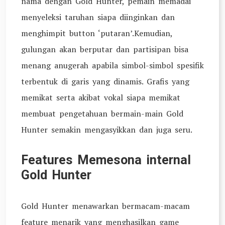
nama dengan Gold Hunter, pemain memadai
menyeleksi taruhan siapa diinginkan dan
menghimpit button ‘putaran’.Kemudian,
gulungan akan berputar dan partisipan bisa
menang anugerah apabila simbol-simbol spesifik
terbentuk di garis yang dinamis. Grafis yang
memikat serta akibat vokal siapa memikat
membuat pengetahuan bermain-main Gold
Hunter semakin mengasyikkan dan juga seru.
Features Memesona internal
Gold Hunter
Gold Hunter menawarkan bermacam-macam
feature menarik yang menghasilkan game