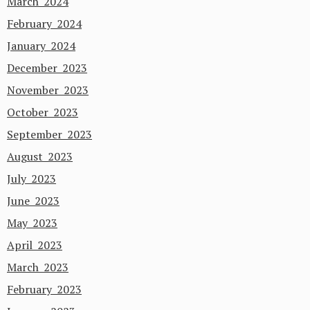
March 2024
February 2024
January 2024
December 2023
November 2023
October 2023
September 2023
August 2023
July 2023
June 2023
May 2023
April 2023
March 2023
February 2023