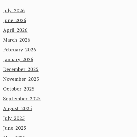
July 2026
June 2026
April 2026
March 2026
February 2026
January 2026
December 2025
November 2025
October 2025
September 2025
August 2025
July 2025
June 2025