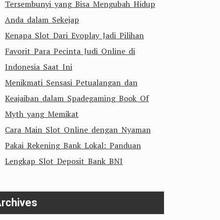
Tersembunyi yang Bisa Mengubah Hidup
Anda dalam Sekejap
Kenapa Slot Dari Evoplay Jadi Pilihan
Favorit Para Pecinta Judi Online di
Indonesia Saat Ini
Menikmati Sensasi Petualangan dan
Keajaiban dalam Spadegaming Book Of
Myth yang Memikat
Cara Main Slot Online dengan Nyaman
Pakai Rekening Bank Lokal: Panduan
Lengkap Slot Deposit Bank BNI
rchives