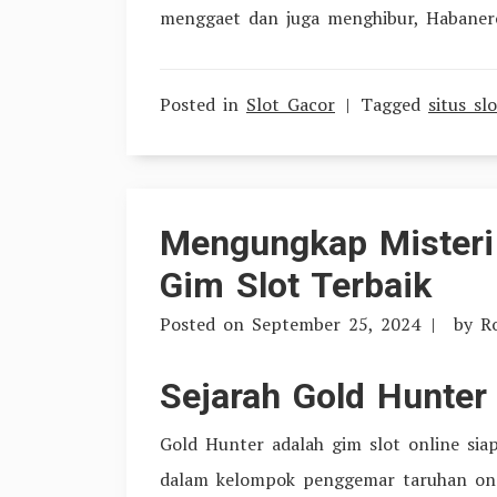
menggaet dan juga menghibur, Habanero 
Posted in
Slot Gacor
Tagged
situs sl
Mengungkap Misteri 
Gim Slot Terbaik
Posted on
September 25, 2024
by
R
Sejarah Gold Hunter
Gold Hunter adalah gim slot online sia
dalam kelompok penggemar taruhan on l