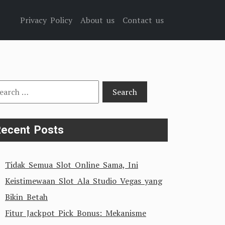
Privacy Policy
About us
Contact us
arch
:
ecent Posts
Tidak Semua Slot Online Sama, Ini
Keistimewaan Slot Ala Studio Vegas yang
Bikin Betah
Fitur Jackpot Pick Bonus: Mekanisme