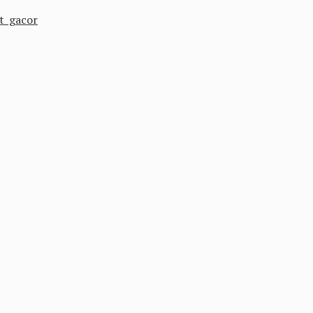
ot gacor