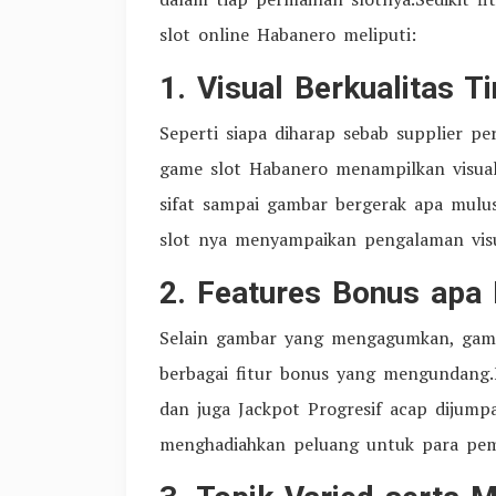
slot online Habanero meliputi:
1. Visual Berkualitas Ti
Seperti siapa diharap sebab supplier p
game slot Habanero menampilkan visual
sifat sampai gambar bergerak apa mulu
slot nya menyampaikan pengalaman visu
2. Features Bonus apa
Selain gambar yang mengagumkan, game
berbagai fitur bonus yang mengundang.Fit
dan juga Jackpot Progresif acap dijump
menghadiahkan peluang untuk para pem