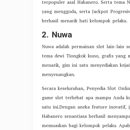
terpopuler asal Habanero. Serta tema N
yang menggoda, serta Jackpot Progresiv
berhasil menarik hati kelompok pelaku.
2. Nuwa
Nuwa adalah permainan slot lain-lain 
tema dewi Tiongkok kuno, grafis yang 
menarik, gim ini satu menyediakan keja
menyenangkan.
Secara keseluruhan, Penyedia Slot Onl
game slot terhebat apa mampu Anda kunj
satu ini.Dengan aneka feature inovatif,
Habanero senantiasa berhasil menyampa
memuaskan bagi kelompok pelaku. Apabi