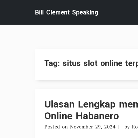
Skip
Bill Clement Speaking
to
content
Tag:
situs slot online te
Ulasan Lengkap men
Online Habanero
Posted on
November 29, 2024
by
Ro