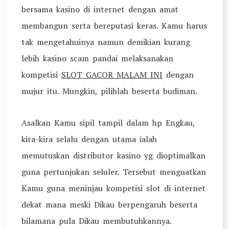
bersama kasino di internet dengan amat
membangun serta bereputasi keras. Kamu harus
tak mengetahuinya namun demikian kurang
lebih kasino scam pandai melaksanakan
kompetisi
SLOT GACOR MALAM INI
dengan
mujur itu. Mungkin, pilihlah beserta budiman.
Asalkan Kamu sipil tampil dalam hp Engkau,
kira-kira selalu dengan utama ialah
memutuskan distributor kasino yg dioptimalkan
guna pertunjukan seluler. Tersebut menguatkan
Kamu guna meninjau kompetisi slot di internet
dekat mana meski Dikau berpengaruh beserta
bilamana pula Dikau membutuhkannya.