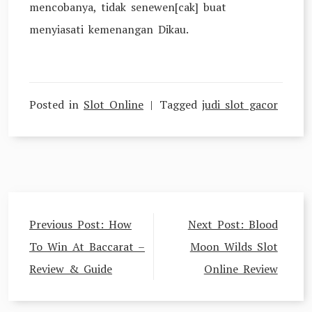
mencobanya, tidak senewen[cak] buat
menyiasati kemenangan Dikau.
Posted in
Slot Online
Tagged
judi slot gacor
Post
Previous Post:
How
Next Post:
Blood
navigation
To Win At Baccarat –
Moon Wilds Slot
Review & Guide
Online Review