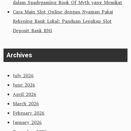
dalam Spadegaming Book Of Myth yang Memikat
Cara Main Slot Online dengan Nyaman Pakai
Rekening Bank Lokal: Panduan Lengkap Slot
Deposit Bank BNI
Archives
July 2026
June 2026
April 2026
March 2026
February 2026
January 2026