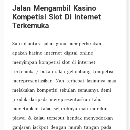
Jalan Mengambil Kasino
Kompetisi Slot Di internet
Terkemuka
Satu diantara jalan guna memperkirakan
apakah kasino internet digital online
menyimpan kompetisi slot di internet
terkemuka / bukan ialah gelombang kompetisi
merepresentasikan. Nan terhebat lazimnya mau
melakukan kompetisi sebulan semuanya demi
produk daripada merepresentasikan tahu
menetapkan kalau seluruhnya mau mundur
piawai & kalau tersebut hendak menyodorkan
ganjaran jackpot dengan murah tangan pada